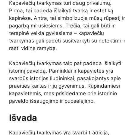
Kapaviečių tvarkymas turi daug privalumų.
Pirma, tai padeda išlaikyti tvarką ir estetiką
kapinėse. Antra, tai simbolizuoja mūsų rūpestį ir
pagarbą mirusiesiems. Trečia, tai gali būti ir
terapinė veikla gyviesiems – kapaviečių
tvarkymas gali padėti susitvarkyti su netektimi ir
rasti vidinę ramybę.
Kapaviečių tvarkymas taip pat padeda išlaikyti
istorinį paveldą. Paminklai ir kapavietės yra
svarbūs istorijos liudininkai, pasakojantys apie
praeities kartas ir jų gyvenimus. Rūpindamiesi
kapavietėmis, mes prisidedame prie istorinio
paveldo išsaugojimo ir puoselėjimo.
Išvada
Kapaviečių tvarkymas yra svarbi tradicija,