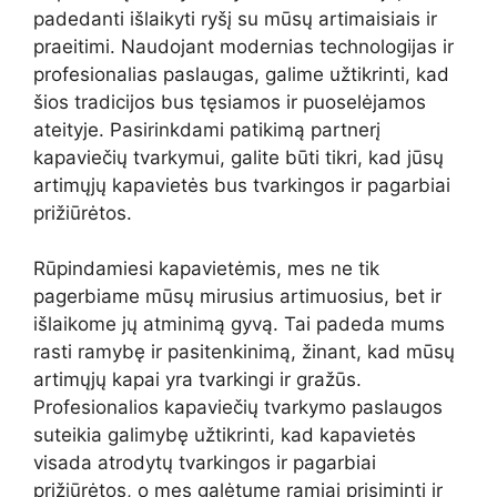
padedanti išlaikyti ryšį su mūsų artimaisiais ir
praeitimi. Naudojant modernias technologijas ir
profesionalias paslaugas, galime užtikrinti, kad
šios tradicijos bus tęsiamos ir puoselėjamos
ateityje. Pasirinkdami patikimą partnerį
kapaviečių tvarkymui, galite būti tikri, kad jūsų
artimųjų kapavietės bus tvarkingos ir pagarbiai
prižiūrėtos.
Rūpindamiesi kapavietėmis, mes ne tik
pagerbiame mūsų mirusius artimuosius, bet ir
išlaikome jų atminimą gyvą. Tai padeda mums
rasti ramybę ir pasitenkinimą, žinant, kad mūsų
artimųjų kapai yra tvarkingi ir gražūs.
Profesionalios kapaviečių tvarkymo paslaugos
suteikia galimybę užtikrinti, kad kapavietės
visada atrodytų tvarkingos ir pagarbiai
prižiūrėtos, o mes galėtume ramiai prisiminti ir