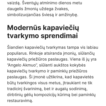
vaizdą. Šventųjų atminimo dienos metu
daugelis žmonių uždega žvakes,
simbolizuojančias šviesą ir amžinybę.
Modernūs kapaviečių
tvarkymo sprendimai
Šiandien kapaviečių tvarkymas tampa vis labiau
populiarus. Rinkoje atsiranda įmonių, siūlančių
kapaviečių priežiūros paslaugas. Viena iš jų yra
“Angelo Akmuo”, siūlanti aukštos kokybės
kapaviečių tvarkymo ir paminklų priežiūros
paslaugas. Ši įmonė užtikrina, kad kapavietės
būtų tvarkingos visus metus, įtraukiant ne tik
tradicinį švarinimą, bet ir augalų sodinimą,
dirbtinių gėlių kompozicijų kūrimą bei paminklų
restauravimą.