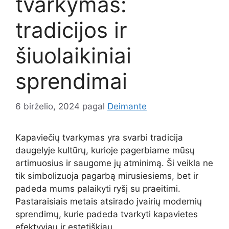
tvarkymas:
tradicijos ir
šiuolaikiniai
sprendimai
6 birželio, 2024
pagal
Deimante
Kapaviečių tvarkymas yra svarbi tradicija
daugelyje kultūrų, kurioje pagerbiame mūsų
artimuosius ir saugome jų atminimą. Ši veikla ne
tik simbolizuoja pagarbą mirusiesiems, bet ir
padeda mums palaikyti ryšį su praeitimi.
Pastaraisiais metais atsirado įvairių modernių
sprendimų, kurie padeda tvarkyti kapavietes
efektyviau ir estetiškiau.