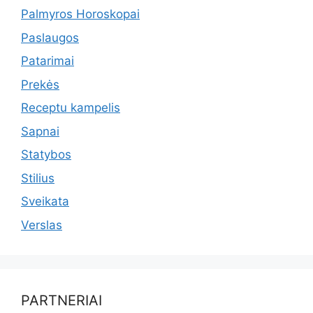
Palmyros Horoskopai
Paslaugos
Patarimai
Prekės
Receptu kampelis
Sapnai
Statybos
Stilius
Sveikata
Verslas
PARTNERIAI