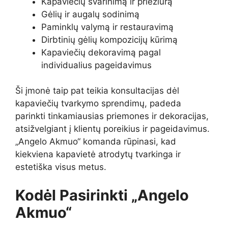
Kapaviečių švarinimą ir priežiūrą
Gėlių ir augalų sodinimą
Paminklų valymą ir restauravimą
Dirbtinių gėlių kompozicijų kūrimą
Kapaviečių dekoravimą pagal
individualius pageidavimus
Ši įmonė taip pat teikia konsultacijas dėl
kapaviečių tvarkymo sprendimų, padeda
parinkti tinkamiausias priemones ir dekoracijas,
atsižvelgiant į klientų poreikius ir pageidavimus.
„Angelo Akmuo“ komanda rūpinasi, kad
kiekviena kapavietė atrodytų tvarkinga ir
estetiška visus metus.
Kodėl Pasirinkti „Angelo
Akmuo“