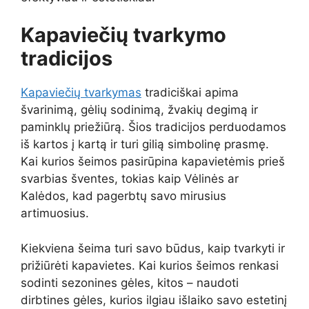
Kapaviečių tvarkymo
tradicijos
Kapaviečių tvarkymas
tradiciškai apima
švarinimą, gėlių sodinimą, žvakių degimą ir
paminklų priežiūrą. Šios tradicijos perduodamos
iš kartos į kartą ir turi gilią simbolinę prasmę.
Kai kurios šeimos pasirūpina kapavietėmis prieš
svarbias šventes, tokias kaip Vėlinės ar
Kalėdos, kad pagerbtų savo mirusius
artimuosius.
Kiekviena šeima turi savo būdus, kaip tvarkyti ir
prižiūrėti kapavietes. Kai kurios šeimos renkasi
sodinti sezonines gėles, kitos – naudoti
dirbtines gėles, kurios ilgiau išlaiko savo estetinį