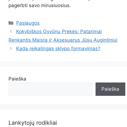
pagerbti savo mirusiuosius.
Kategorijos
Paslaugos
Kokybiškos Gyvūnų Prekės: Patarimai
Renkantis Maistą ir Aksesuarus Jūsų Augintiniui
Kada reikalingas sklypo formavimas?
Paieška
Paieška
Lankytojų rodikliai