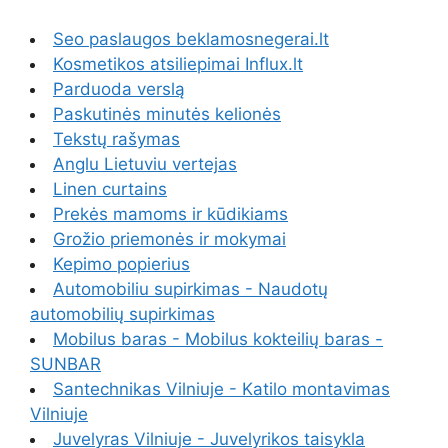
Seo paslaugos beklamosnegerai.lt
Kosmetikos atsiliepimai Influx.lt
Parduoda verslą
Paskutinės minutės kelionės
Tekstų rašymas
Anglu Lietuviu vertejas
Linen curtains
Prekės mamoms ir kūdikiams
Grožio priemonės ir mokymai
Kepimo popierius
Automobiliu supirkimas - Naudotų
automobilių supirkimas
Mobilus baras - Mobilus kokteilių baras -
SUNBAR
Santechnikas Vilniuje - Katilo montavimas
Vilniuje
Juvelyras Vilniuje - Juvelyrikos taisykla