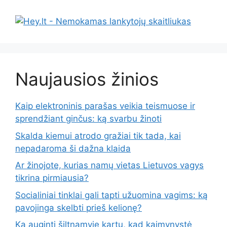
Naujausios žinios
Kaip elektroninis parašas veikia teismuose ir
sprendžiant ginčus: ką svarbu žinoti
Skalda kiemui atrodo gražiai tik tada, kai
nepadaroma ši dažna klaida
Ar žinojote, kurias namų vietas Lietuvos vagys
tikrina pirmiausia?
Socialiniai tinklai gali tapti užuomina vagims: ką
pavojinga skelbti prieš kelionę?
Ką auginti šiltnamyje kartu, kad kaimynystė