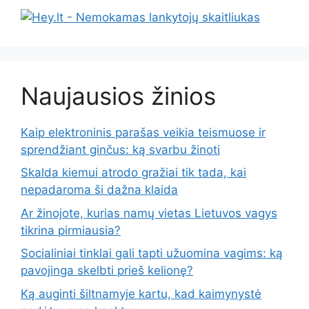
Naujausios žinios
Kaip elektroninis parašas veikia teismuose ir
sprendžiant ginčus: ką svarbu žinoti
Skalda kiemui atrodo gražiai tik tada, kai
nepadaroma ši dažna klaida
Ar žinojote, kurias namų vietas Lietuvos vagys
tikrina pirmiausia?
Socialiniai tinklai gali tapti užuomina vagims: ką
pavojinga skelbti prieš kelionę?
Ką auginti šiltnamyje kartu, kad kaimynystė