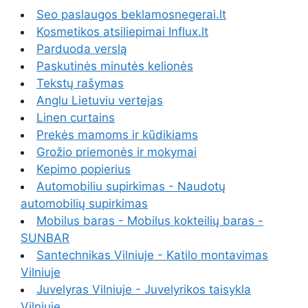
Seo paslaugos beklamosnegerai.lt
Kosmetikos atsiliepimai Influx.lt
Parduoda verslą
Paskutinės minutės kelionės
Tekstų rašymas
Anglu Lietuviu vertejas
Linen curtains
Prekės mamoms ir kūdikiams
Grožio priemonės ir mokymai
Kepimo popierius
Automobiliu supirkimas - Naudotų
automobilių supirkimas
Mobilus baras - Mobilus kokteilių baras -
SUNBAR
Santechnikas Vilniuje - Katilo montavimas
Vilniuje
Juvelyras Vilniuje - Juvelyrikos taisykla
Vilniuje