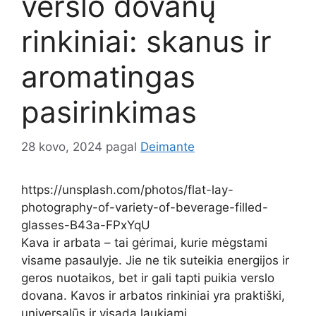
verslo dovanų
rinkiniai: skanus ir
aromatingas
pasirinkimas
28 kovo, 2024
pagal
Deimante
https://unsplash.com/photos/flat-lay-
photography-of-variety-of-beverage-filled-
glasses-B43a-FPxYqU
Kava ir arbata – tai gėrimai, kurie mėgstami
visame pasaulyje. Jie ne tik suteikia energijos ir
geros nuotaikos, bet ir gali tapti puikia verslo
dovana. Kavos ir arbatos rinkiniai yra praktiški,
universalūs ir visada laukiami.