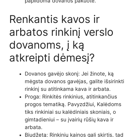
papildoma dovanos pakuote.
Renkantis kavos ir
arbatos rinkinį verslo
dovanoms, į ką
atkreipti dėmesį?
Dovanos gavėjo skonį: Jei žinote, ką
mėgsta dovanos gavėjas, galite išsirinkti
rinkinį su atitinkama kava ir arbata.
Proga: Rinkitės rinkinius, atitinkančius
progos tematiką. Pavyzdžiui, Kalėdoms
tiks rinkiniai su kalėdiniais skoniais, o
gimtadieniui – su įvairių rūšių kava ir
arbata.
Biudžetą: Rinkinių kainos gali skirtis, tad