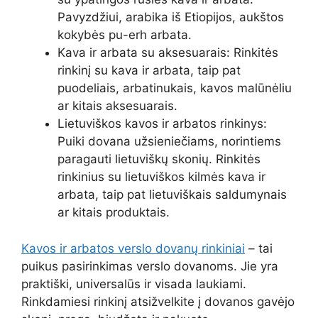
Pavyzdžiui, arabika iš Etiopijos, aukštos
kokybės pu-erh arbata.
Kava ir arbata su aksesuarais: Rinkitės
rinkinį su kava ir arbata, taip pat
puodeliais, arbatinukais, kavos malūnėliu
ar kitais aksesuarais.
Lietuviškos kavos ir arbatos rinkinys:
Puiki dovana užsieniečiams, norintiems
paragauti lietuviškų skonių. Rinkitės
rinkinius su lietuviškos kilmės kava ir
arbata, taip pat lietuviškais saldumynais
ar kitais produktais.
Kavos ir arbatos verslo dovanų rinkiniai
– tai
puikus pasirinkimas verslo dovanoms. Jie yra
praktiški, universalūs ir visada laukiami.
Rinkdamiesi rinkinį atsižvelkite į dovanos gavėjo