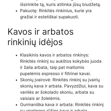
išsirinkite tą, kuris atitinka jūsų biudžetą.
Pakuotę: Rinkitės rinkinius, kurie yra
gražiai ir estetiškai supakuoti.
Kavos ir arbatos
rinkinių idėjos
Klasikinis kavos ir arbatos rinkinys:
Rinkitės rinkinį su aukštos kokybės juoda
ir žalia arbata, taip pat maltomis
pupelėmis espresso ir filtrinei kavai.
Skonių įvairovė: Rinkitės rinkinį su įvairių
skonių kava ir arbata. Pavyzdžiui, kava su
vanilės ar šokolado skoniu, arbata su
vaisiais ar žolelėmis.
Gurmaniška kava ir arbata: Rinkitės rinkinį
su ypatingos rūšies kava ir arbata.