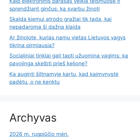
Kaip elektroninis parašas veikia teismuose ir
sprendžiant ginčus: ką svarbu žinoti
Skalda kiemui atrodo gražiai tik tada, kai
nepadaroma ši dažna klaida
Ar žinojote, kurias namų vietas Lietuvos vagys
tikrina pirmiausia?
Socialiniai tinklai gali tapti užuomina vagims: ką
pavojinga skelbti prieš kelionę?
Ką auginti šiltnamyje kartu, kad kaimynystė
padėtų, o ne kenktų
Archyvas
2026 m. rugpjūčio mėn.