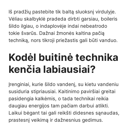
Iš pradžių pastebite tik baltą sluoksnį virdulyje.
Vėliau skalbyklė pradeda dirbti garsiau, boileris
šildo ilgiau, o indaplovėje indai nebeatrodo
tokie švarūs. Dažnai žmonės kaltina pačią
techniką, nors tikroji priežastis gali būti vanduo.
Kodėl buitinė technika
kenčia labiausiai?
Įrenginiai, kurie šildo vandenį, su kietu vandeniu
susiduria stipriausiai. Kaitinimo paviršiai greitai
pasidengia kalkėmis, o tada technikai reikia
daugiau energijos tam pačiam darbui atlikti.
Laikui bėgant tai gali reikšti didesnes sąnaudas,
prastesnį veikimą ir dažnesnius gedimus.