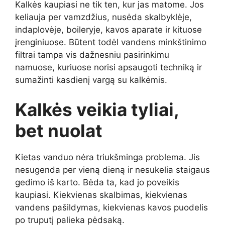
Kalkės kaupiasi ne tik ten, kur jas matome. Jos
keliauja per vamzdžius, nusėda skalbyklėje,
indaplovėje, boileryje, kavos aparate ir kituose
įrenginiuose. Būtent todėl vandens minkštinimo
filtrai tampa vis dažnesniu pasirinkimu
namuose, kuriuose norisi apsaugoti techniką ir
sumažinti kasdienį vargą su kalkėmis.
Kalkės veikia tyliai,
bet nuolat
Kietas vanduo nėra triukšminga problema. Jis
nesugenda per vieną dieną ir nesukelia staigaus
gedimo iš karto. Bėda ta, kad jo poveikis
kaupiasi. Kiekvienas skalbimas, kiekvienas
vandens pašildymas, kiekvienas kavos puodelis
po truputį palieka pėdsaką.