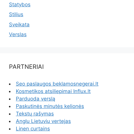
Statybos
Stilius
Sveikata
Verslas
PARTNERIAI
Seo paslaugos beklamosnegerai.lt
Kosmetikos atsiliepimai Influx.lt
Parduoda verslą
Paskutinės minutės kelionės
Tekstų rašymas
Anglu Lietuviu vertejas
Linen curtains