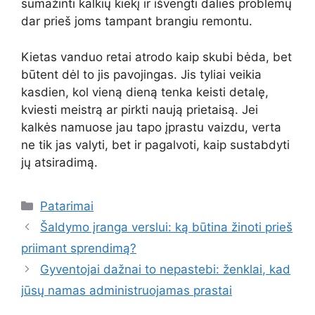
sumažinti kalkių kiekį ir išvengti dalies problemų
dar prieš joms tampant brangiu remontu.
Kietas vanduo retai atrodo kaip skubi bėda, bet
būtent dėl to jis pavojingas. Jis tyliai veikia
kasdien, kol vieną dieną tenka keisti detalę,
kviesti meistrą ar pirkti naują prietaisą. Jei
kalkės namuose jau tapo įprastu vaizdu, verta
ne tik jas valyti, bet ir pagalvoti, kaip sustabdyti
jų atsiradimą.
Kategorijos
Patarimai
Šaldymo įranga verslui: ką būtina žinoti prieš
priimant sprendimą?
Gyventojai dažnai to nepastebi: ženklai, kad
jūsų namas administruojamas prastai