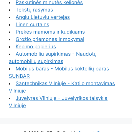
Paskutinės minutės kelionės
Tekstų rašymas
Anglu Lietuviu vertejas
Linen curtains
Prekės mamoms ir kūdikiams
Grožio priemonės ir mokymai
Kepimo popierius
Automobiliu supirkimas - Naudotų
automobilių supirkimas
Mobilus baras - Mobilus kokteilių baras -
SUNBAR
Santechnikas Vilniuje - Katilo montavimas
Vilniuje
Juvelyras Vilniuje - Juvelyrikos taisykla
Vilniuje