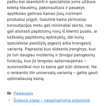
paštu bei skambinti ir specialistai jums užduos
keletą klausimų, pakonsultuos ir pasakys
apytiksles galimas kainas jūsų norimam
produktui įsigyti. Galutinė kaina pirmosios
konsultacijos metu gali minimaliai skirtis, nes
gali atsirasti papildomų norų iš kliento pusės, ar
kažkokių papildomų aplinkybių, dėl kurių
specialistai pasiūlytų pigesnį arba brangesnį
variantą. Paprastai kuo didesnis įrenginys, kuo
jis turi daugiau modernių ir žmogui patogesnių
funkcijų, kuo jis lengviau aptarnaujamas –
automatiškai nuo to kaina gali būti didesnė. Na
o renkantis itin universalų variantą – galite gauti
optimaliausią kainą.
Kategorijos
Paslaugos
Šviesos stalai – nepamainoma priemonė