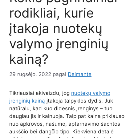
rodikliai, kurie
įtakoja nuotekų
valymo įrenginių
kainą?
29 rugsėjo, 2022
pagal
Deimante
Tikriausiai akivaizdu, jog
nuotekų valymo
įrenginių kainą
įtakoja talpyklos dydis. Juk
natūralu, kad kuo didesnis įrenginys – tuo
daugiau jis ir kainuoja. Taip pat kaina priklauso
nuo apkrovos, našumo, aptarnavimo šachtos
aukščio bei dangčio tipo. Kiekviena detalė