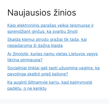
Naujausios žinios
Kaip elektroninis parašas veikia teismuose ir
sprendžiant ginčus: ką svarbu žinoti
Skalda kiemui atrodo gražiai tik tada, kai
nepadaroma ši dažna klaida
Ar žinojote, kurias namų vietas Lietuvos vagys
tikrina pirmiausia?
Socialiniai tinklai gali tapti užuomina vagims: ką
pavojinga skelbti prieš kelionę?
Ką auginti šiltnamyje kartu, kad kaimynystė
padėtų, o ne kenktų