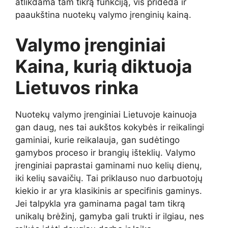
atlikdama tam tikrą funkciją, vis prideda ir
paaukština nuotekų valymo įrenginių kainą.
Valymo įrenginiai
Kaina, kurią diktuoja
Lietuvos rinka
Nuotekų valymo įrenginiai Lietuvoje kainuoja
gan daug, nes tai aukštos kokybės ir reikalingi
gaminiai, kurie reikalauja, gan sudėtingo
gamybos proceso ir brangių išteklių. Valymo
įrenginiai paprastai gaminami nuo kelių dienų,
iki kelių savaičių. Tai priklauso nuo darbuotojų
kiekio ir ar yra klasikinis ar specifinis gaminys.
Jei talpykla yra gaminama pagal tam tikrą
unikalų brėžinį, gamyba gali trukti ir ilgiau, nes