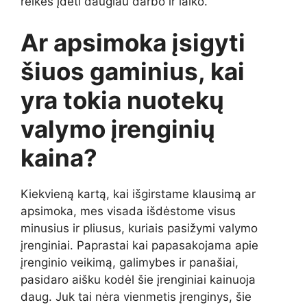
reikės įdėti daugiau darbo ir laiko.
Ar apsimoka įsigyti
šiuos gaminius, kai
yra tokia nuotekų
valymo įrenginių
kaina?
Kiekvieną kartą, kai išgirstame klausimą ar
apsimoka, mes visada išdėstome visus
minusius ir pliusus, kuriais pasižymi valymo
įrenginiai. Paprastai kai papasakojama apie
įrenginio veikimą, galimybes ir panašiai,
pasidaro aišku kodėl šie įrenginiai kainuoja
daug. Juk tai nėra vienmetis įrenginys, šie