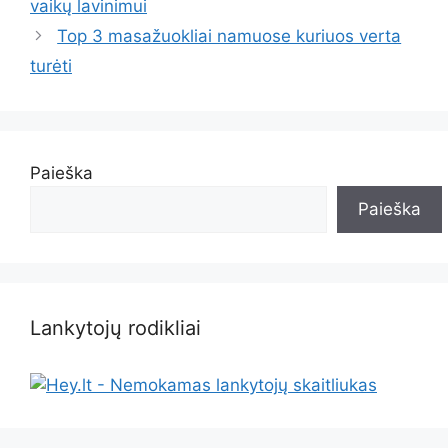
vaikų lavinimui
Top 3 masažuokliai namuose kuriuos verta
turėti
Paieška
Paieška
Lankytojų rodikliai