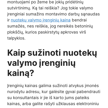
montuojami po žeme be jokių pridėtinių
sutvirtinimų. Ką tai reiškia? Jog tokie valymo
įrenginiai sumažins montavimo darbų sąnaudas
ir
nuotekų valymo įrenginių kaina
bendrai
sumažės, nes reiškia, jog nereikės betoninių
plokščių, kurios paskirstytų apkrovas virš
talpyklos.
Kaip sužinoti nuotekų
valymo įrenginių
kainą?
Įrenginių kainas galima sužinoti atvykus įmonės
nurodytu adresu, kur galėsite gyvai pabendrauti
su konsultantais ir jie iš karto jums pateiks
kainas, arba galite rašyti užklausas elektroniniu