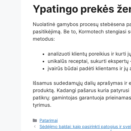
Ypatingo prekės že
Nuolatinė gamybos procesų stebėsena pade
pasitikėjimą. Be to, Kormotech stengiasi s
metodus:
analizuoti klientų poreikius ir kurti
unikalūs receptai, sukurti ekspertų
įvairūs būdai padėti klientams ir jų
Išsamus sudedamųjų dalių aprašymas ir ek
produktą. Kadangi pašarus kuria patyrusi 
patikrų: gamintojas garantuoja prieinamas
tyrimus.
Kategorijos
Patarimai
Sėdėjimo baldai: kaip pasirinkti patogius ir sv