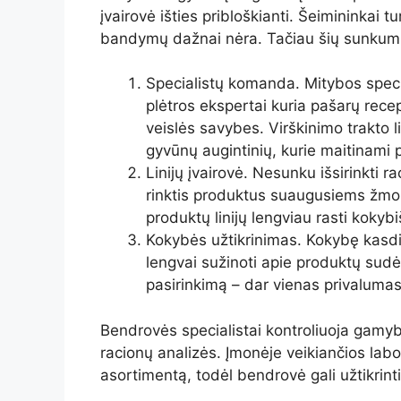
įvairovė išties pribloškianti. Šeimininkai tu
bandymų dažnai nėra. Tačiau šių sunkumų 
Specialistų komanda. Mitybos special
plėtros ekspertai kuria pašarų recep
veislės savybes. Virškinimo trakto 
gyvūnų augintinių, kurie maitinam
Linijų įvairovė. Nesunku išsirinkti 
rinktis produktus suaugusiems žmonė
produktų linijų lengviau rasti koky
Kokybės užtikrinimas. Kokybę kasdien
lengvai sužinoti apie produktų sudėt
pasirinkimą – dar vienas privalumas,
Bendrovės specialistai kontroliuoja gamybą
racionų analizės. Įmonėje veikiančios labora
asortimentą, todėl bendrovė gali užtikrint