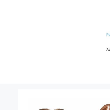
Pereiti
prie
turinio
P
A