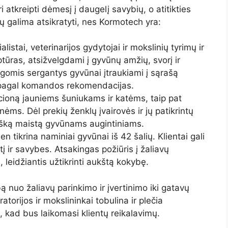
ri atkreipti dėmesį į daugelį savybių, o atitikties
galima atsikratyti, nes Kormotech yra:
istai, veterinarijos gydytojai ir mokslinių tyrimų ir
tūras, atsižvelgdami į gyvūnų amžių, svorį ir
ligomis sergantys gyvūnai įtraukiami į sąrašą
i pagal komandos rekomendacijas.
racioną jauniems šuniukams ir katėms, taip pat
ms. Dėl prekių ženklų įvairovės ir jų patikrintų
bišką maistą gyvūnams augintiniams.
 tikrina naminiai gyvūnai iš 42 šalių. Klientai gali
į ir savybes. Atsakingas požiūris į žaliavų
 leidžiantis užtikrinti aukštą kokybę.
 nuo žaliavų parinkimo ir įvertinimo iki gatavų
torijos ir mokslininkai tobulina ir plečia
i, kad bus laikomasi klientų reikalavimų.