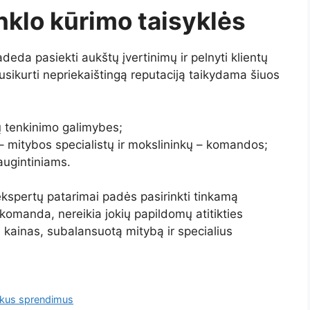
nklo kūrimo taisyklės
da pasiekti aukštų įvertinimų ir pelnyti klientų
usikurti nepriekaištingą reputaciją taikydama šiuos
 jų tenkinimo galimybes;
 – mitybos specialistų ir mokslininkų – komandos;
 augintiniams.
spertų patarimai padės pasirinkti tinkamą
komanda, nereikia jokių papildomų atitikties
 kainas, subalansuotą mitybą ir specialius
eikus sprendimus