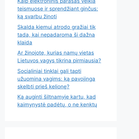
Kaip elektroninis parašas veikia
teismuose ir sprendžiant ginčus:
ką svarbu žinoti
Skalda kiemui atrodo gražiai tik
tada, kai nepadaroma ši dažna
klaida
Ar žinojote, kurias namų vietas
Lietuvos vagys tikrina pirmiausia?
Socialiniai tinklai gali tapti
užuomina vagims: ką pavojinga
skelbti prieš kelionę?
Ką auginti šiltnamyje kartu, kad
kaimynystė padėtų, o ne kenktų