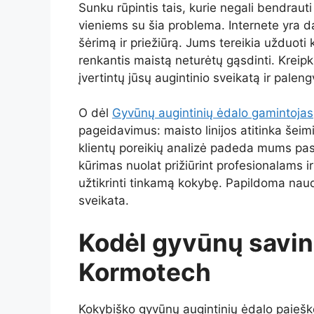
Sunku rūpintis tais, kurie negali bendrauti
vieniems su šia problema. Internete yra d
šėrimą ir priežiūrą. Jums tereikia užduoti
renkantis maistą neturėtų gąsdinti. Kreipki
įvertintų jūsų augintinio sveikatą ir palen
O dėl
Gyvūnų augintinių ėdalo gamintojas
pageidavimus: maisto linijos atitinka šeimin
klientų poreikių analizė padeda mums pasi
kūrimas nuolat prižiūrint profesionalams i
užtikrinti tinkamą kokybę. Papildoma nau
sveikata.
Kodėl gyvūnų savin
Kormotech
Kokybiško gyvūnų augintinių ėdalo paiešk