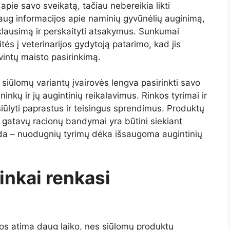
 apie savo sveikatą, tačiau nebereikia likti
aug informacijos apie naminių gyvūnėlių auginimą,
 klausimą ir perskaityti atsakymus. Sunkumai
tės į veterinarijos gydytoją patarimo, kad jis
gvintų maisto pasirinkimą.
siūlomų variantų įvairovės lengva pasirinkti savo
inkų ir jų augintinių reikalavimus. Rinkos tyrimai ir
ūlyti paprastus ir teisingus sprendimus. Produktų
r gatavų racionų bandymai yra būtini siekiant
da – nuodugnių tyrimų dėka išsaugoma augintinių
inkai renkasi
os atima daug laiko, nes siūlomų produktų