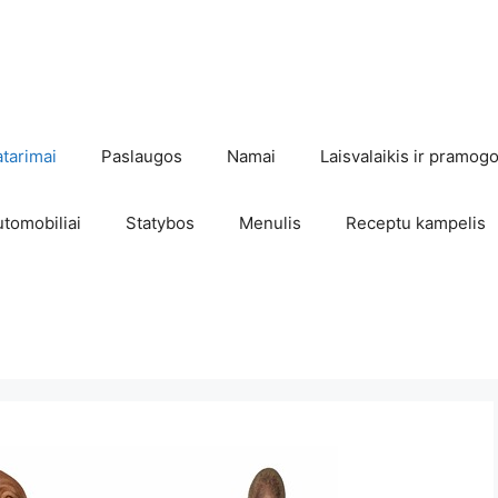
atarimai
Paslaugos
Namai
Laisvalaikis ir pramog
utomobiliai
Statybos
Menulis
Receptu kampelis