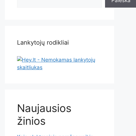
Paieška
Lankytojų rodikliai
Naujausios
žinios