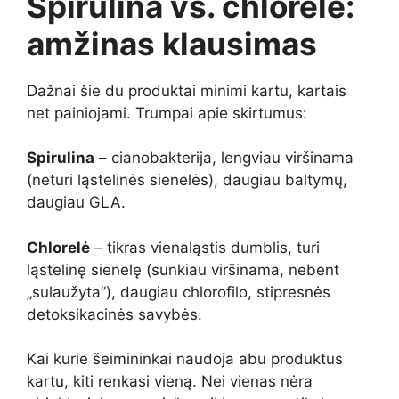
Spirulina vs. chlorelė:
amžinas klausimas
Dažnai šie du produktai minimi kartu, kartais
net painiojami. Trumpai apie skirtumus:
Spirulina
– cianobakterija, lengviau viršinama
(neturi ląstelinės sienelės), daugiau baltymų,
daugiau GLA.
Chlorelė
– tikras vienaląstis dumblis, turi
ląstelinę sienelę (sunkiau viršinama, nebent
„sulaužyta”), daugiau chlorofilo, stipresnės
detoksikacinės savybės.
Kai kurie šeimininkai naudoja abu produktus
kartu, kiti renkasi vieną. Nei vienas nėra