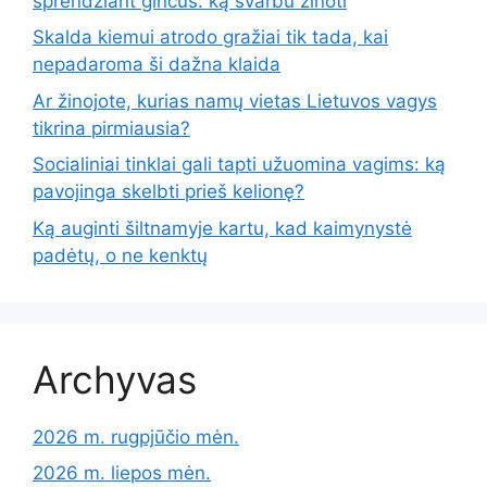
sprendžiant ginčus: ką svarbu žinoti
Skalda kiemui atrodo gražiai tik tada, kai
nepadaroma ši dažna klaida
Ar žinojote, kurias namų vietas Lietuvos vagys
tikrina pirmiausia?
Socialiniai tinklai gali tapti užuomina vagims: ką
pavojinga skelbti prieš kelionę?
Ką auginti šiltnamyje kartu, kad kaimynystė
padėtų, o ne kenktų
Archyvas
2026 m. rugpjūčio mėn.
2026 m. liepos mėn.