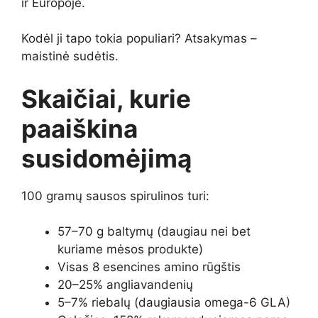
ir Europoje.
Kodėl ji tapo tokia populiari? Atsakymas –
maistinė sudėtis.
Skaičiai, kurie
paaiškina
susidomėjimą
100 gramų sausos spirulinos turi:
57–70 g baltymų (daugiau nei bet
kuriame mėsos produkte)
Visas 8 esencines amino rūgštis
20–25% angliavandenių
5–7% riebalų (daugiausia omega-6 GLA)