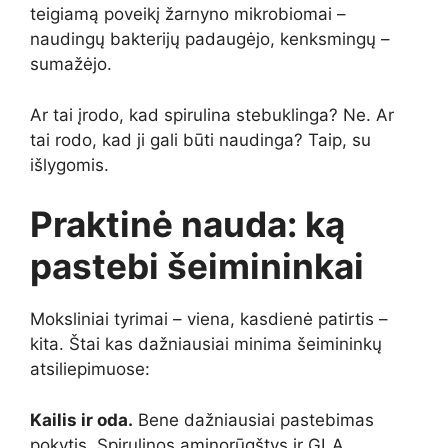
teigiamą poveikį žarnyno mikrobiomai –
naudingų bakterijų padaugėjo, kenksmingų –
sumažėjo.
Ar tai įrodo, kad spirulina stebuklinga? Ne. Ar
tai rodo, kad ji gali būti naudinga? Taip, su
išlygomis.
Praktinė nauda: ką
pastebi šeimininkai
Moksliniai tyrimai – viena, kasdienė patirtis –
kita. Štai kas dažniausiai minima šeimininkų
atsiliepimuose:
Kailis ir oda.
Bene dažniausiai pastebimas
pokytis. Spirulinos aminorūgštys ir GLA