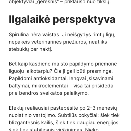
objektyviai „geresnis” – priklauso nuo tikslų.
Ilgalaikė perspektyva
Spirulina nėra vaistas. Ji neišgydys rimtų ligų,
nepakeis veterinarinės priežiūros, neatliks
stebuklų per naktį.
Bet kaip kasdienė maisto papildymo priemonė
ilguoju laikotarpiu? Čia ji gali būti prasminga.
Papildomi antioksidantai, lengvai įsisavinami
baltymai, mikroelementai – visa tai prisideda
prie bendros sveikatos palaikymo.
Efektą realiausiai pastebėsite po 2–3 mėnesių
nuolatinio vartojimo. Subtilūs pokyčiai: šiek tiek
blizgantesnis kailis, šiek tiek daugiau energijos,
šiek tiek stabilesnis virškinimas. Nieko