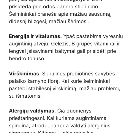
prisideda prie odos barjero stiprinimo.
Šeimininkai praneša apie mažiau sausumą,
didesnį blizgesį, mažiau šėrimosi.
Energija ir vitalumas.
Ypač pastebima vyresnių
augintinių atveju. Geležis, B grupės vitaminai ir
lengvai įsisavinami baltymai gali prisidėti prie
bendro tonuso.
Virškinimas.
Spirulinos prebiotinės savybės
palaiko žarnyno florą. Kai kurie šeimininkai
pastebi stabilesnį virškinimą, mažiau problemų
su išmatomis.
Alergijų valdymas.
Čia duomenys
prieštaringesni. Kai kuriems augintiniams
spirulina, atrodo, padeda valdyti alerginius