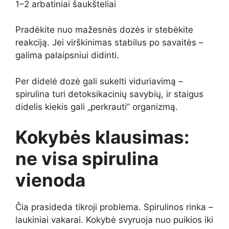
1–2 arbatiniai šaukšteliai
Pradėkite nuo mažesnės dozės ir stebėkite
reakciją. Jei virškinimas stabilus po savaitės –
galima palaipsniui didinti.
Per didelė dozė gali sukelti viduriavimą –
spirulina turi detoksikacinių savybių, ir staigus
didelis kiekis gali „perkrauti” organizmą.
Kokybės klausimas:
ne visa spirulina
vienoda
Čia prasideda tikroji problema. Spirulinos rinka –
laukiniai vakarai. Kokybė svyruoja nuo puikios iki