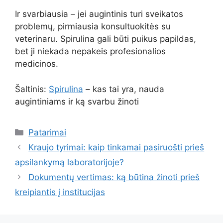
Ir svarbiausia – jei augintinis turi sveikatos
problemų, pirmiausia konsultuokitės su
veterinaru. Spirulina gali būti puikus papildas,
bet ji niekada nepakeis profesionalios
medicinos.
Šaltinis:
Spirulina
– kas tai yra, nauda
augintiniams ir ką svarbu žinoti
Kategorijos
Patarimai
Kraujo tyrimai: kaip tinkamai pasiruošti prieš
apsilankymą laboratorijoje?
Dokumentų vertimas: ką būtina žinoti prieš
kreipiantis į institucijas