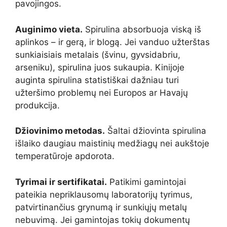
pavojingos.
Auginimo vieta.
Spirulina absorbuoja viską iš
aplinkos – ir gerą, ir blogą. Jei vanduo užterštas
sunkiaisiais metalais (švinu, gyvsidabriu,
arseniku), spirulina juos sukaupia. Kinijoje
auginta spirulina statistiškai dažniau turi
užteršimo problemų nei Europos ar Havajų
produkcija.
Džiovinimo metodas.
Šaltai džiovinta spirulina
išlaiko daugiau maistinių medžiagų nei aukštoje
temperatūroje apdorota.
Tyrimai ir sertifikatai.
Patikimi gamintojai
pateikia nepriklausomų laboratorijų tyrimus,
patvirtinančius grynumą ir sunkiųjų metalų
nebuvimą. Jei gamintojas tokių dokumentų