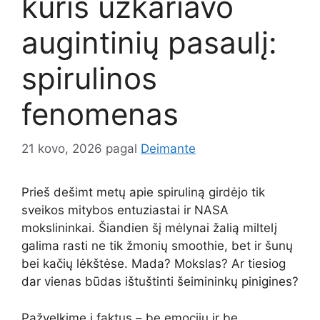
kuris užkariavo
augintinių pasaulį:
spirulinos
fenomenas
21 kovo, 2026
pagal
Deimante
Prieš dešimt metų apie spiruliną girdėjo tik
sveikos mitybos entuziastai ir NASA
mokslininkai. Šiandien šį mėlynai žalią miltelį
galima rasti ne tik žmonių smoothie, bet ir šunų
bei kačių lėkštėse. Mada? Mokslas? Ar tiesiog
dar vienas būdas ištuštinti šeimininkų pinigines?
Pažvelkime į faktus – be emocijų ir be