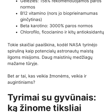
Geležies: 158% rekomenduojamos paros
normos
B12 vitamino (nors jo bioprieinamumas
ginčytinas)
Beta karotino: 3000% paros normos
Chlorofilo, ficocianino ir kitų antioksidantų
Tokie skaičiai paaiškina, kodėl NASA tyrinėjo
spiruliną kaip potencialų astronautų maistą
ilgoms misijoms. Daug maistinių medžiagų
mažame tūryje.
Bet ar tai, kas veikia žmonėms, veikia ir
augintiniams?
Tyrimai su gyvūnais:
ką žinome tiksliai