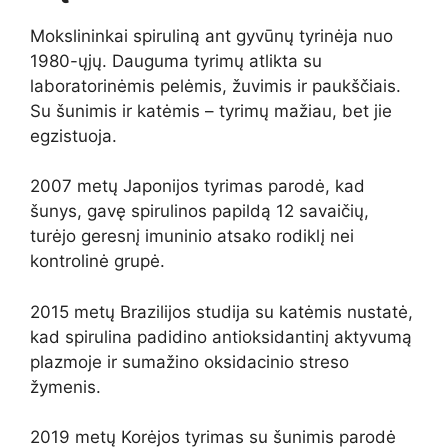
Mokslininkai spiruliną ant gyvūnų tyrinėja nuo
1980-ųjų. Dauguma tyrimų atlikta su
laboratorinėmis pelėmis, žuvimis ir paukščiais.
Su šunimis ir katėmis – tyrimų mažiau, bet jie
egzistuoja.
2007 metų Japonijos tyrimas parodė, kad
šunys, gavę spirulinos papildą 12 savaičių,
turėjo geresnį imuninio atsako rodiklį nei
kontrolinė grupė.
2015 metų Brazilijos studija su katėmis nustatė,
kad spirulina padidino antioksidantinį aktyvumą
plazmoje ir sumažino oksidacinio streso
žymenis.
2019 metų Korėjos tyrimas su šunimis parodė