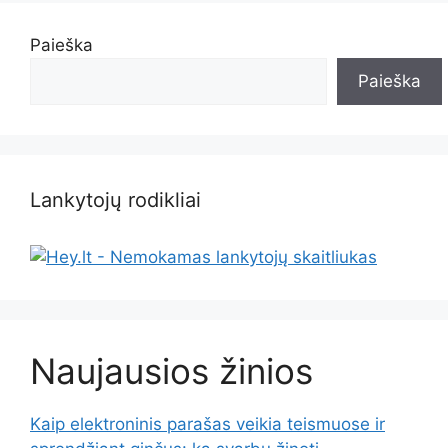
Paieška
Paieška
Lankytojų rodikliai
Naujausios žinios
Kaip elektroninis parašas veikia teismuose ir