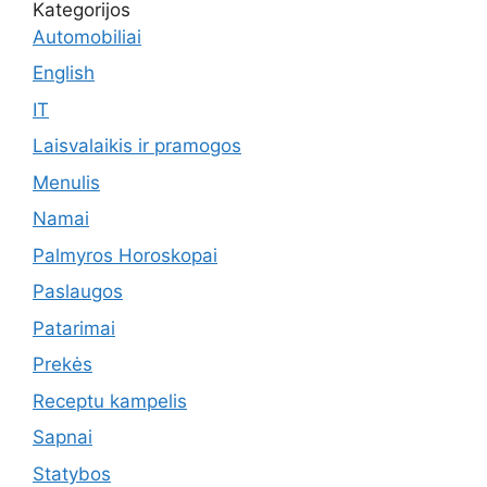
Kategorijos
Automobiliai
English
IT
Laisvalaikis ir pramogos
Menulis
Namai
Palmyros Horoskopai
Paslaugos
Patarimai
Prekės
Receptu kampelis
Sapnai
Statybos