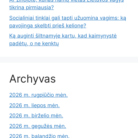
tikrina pirmiausia?
Socialiniai tinklai gali tapti užuomina vagims: ką
pavojinga skelbti prieš kelionę?
Ką auginti šiltnamyje kartu, kad kaimynystė
padėtų, o ne kenktų
Archyvas
2026 m. rugpjūčio mėn.
2026 m. liepos mėn.
2026 m. birželio mėn.
2026 m. gegužės mėn.
2026 m. balandžio mėn.