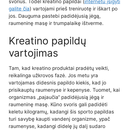
svorius. Todėl kreatino papildai (
internetu įsigyti
galite čia
) vartojami prieš treniruotę ir iškart po
jos. Dauguma pastebi padidėjusią jėgą,
raumeninę masę ir trumpalaikę ištverme.
Kreatino papildų
vartojimas
Tam, kad kreatino produktai pradėtų veikti,
reikalinga užkrovos fazė. Jos metu yra
vartojamas didesnis papildo kiekis, kad jo
prisikauptų raumenyse ir kepenyse. Tuomet, kai
organizmas „pajaučia“ padidėjusią jėgą ir
raumeninę masę. Kūno svoris gali padidėti
keletu kilogramų, kadangi šis sporto papildas
turi savybę kaupti vandenį organizme, ypač
raumenyse, kadangi didelę jų dalį sudaro