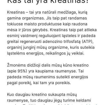
Kreatinas – tai yra natūrali medžiaga, kurią
gamina organizmas. Jis taip pat randamas
tokiuose maisto produktuose kaip raudona
mėsa ir jūros gėrybės. Kreatinas taip pat atlieka
esminį vaidmenį reguliuojant ląsteles ir padeda
greitai regeneruoti adenozino trifosfatą (ATP),
organinį junginį mūsų organizme, kuris suteikia
ląstelėms energijos, reikalingos jų veiklai.
Žmonėms didžioji dalis mūsų kūno kreatino
(apie 95%) yra kaupiama raumenyse. Tai
padeda mūsų raumenims suteikti energijos
pagal poreikį, kai tam yra poreikis.
Kuo daugiau kreatino sukaupta mūsų
raumenyse, tuo daugiau jėgų turime keldami