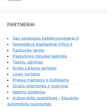
PARTNERIAI
Seo paslaugos beklamosnegerai.lt
Kosmetikos atsiliepimai Influx.lt
Parduoda verslą
Paskutinės minutės kelionės
Tekstų rašymas
Anglu Lietuviu vertejas
Linen curtains
Prekės mamoms ir kūdikiams
Grožio priemonės ir mokymai
Kepimo popierius
Automobiliu supirkimas - Naudotų
automobilių supirkimas