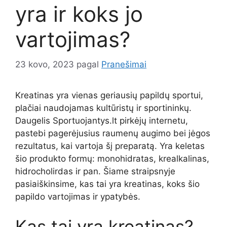
yra ir koks jo
vartojimas?
23 kovo, 2023
pagal
Pranešimai
Kreatinas yra vienas geriausių papildų sportui,
plačiai naudojamas kultūristų ir sportininkų.
Daugelis Sportuojantys.lt pirkėjų internetu,
pastebi pagerėjusius raumenų augimo bei jėgos
rezultatus, kai vartoja šį preparatą. Yra keletas
šio produkto formų: monohidratas, krealkalinas,
hidrocholirdas ir pan. Šiame straipsnyje
pasiaiškinsime, kas tai yra kreatinas, koks šio
papildo vartojimas ir ypatybės.
Kas tai yra kreatinas?