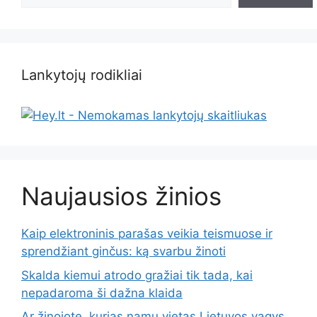
Lankytojų rodikliai
Naujausios žinios
Kaip elektroninis parašas veikia teismuose ir
sprendžiant ginčus: ką svarbu žinoti
Skalda kiemui atrodo gražiai tik tada, kai
nepadaroma ši dažna klaida
Ar žinojote, kurias namų vietas Lietuvos vagys