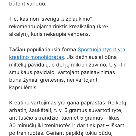
būtent vanduo.
Tie, kas nori išvengti „užplaukimo“,
rekomenduojama rinktis krealkaliną (kre-
alkalyn), kuris nekaupia vandens.
Tačiau populiariausia forma
Sportuojantys.lt yra
kreatino monohidratas
. Jis dažniausiai būna
miltelių pavidalų, o dėl jų mikronizavimo, t. y. itin
smulkaus pavidalo, vartojant pasisavinimas
būna žymiai greitesnis, nei vartojant
kapsulėmis.
Kreatino vartojimas yra gana paprastas. Reikėtų
arbatinį šaukštelį, t. y. 5 gramus suvartoti ryte,
ant tuščio skrandžio, tuomet 5 gramus – likus
30 minučių iki treniruotės ir dar tiek pat – iškart
po treniruotės. Geriant papildą tokiu būdu,