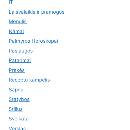
IT
Laisvalaikis ir pramogos
Menulis
Namai
Palmyros Horoskopai
Paslaugos
Patarimai
Prekės
Receptu kampelis
Sapnai
Statybos
Stilius
Sveikata
Verslas