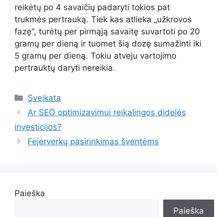
reikėtų po 4 savaičių padaryti tokios pat
trukmės pertrauką. Tiek kas atlieka „užkrovos
fazę“, turėtų per pirmąją savaitę suvartoti po 20
gramų per dieną ir tuomet šią dozę sumažinti iki
5 gramų per dieną. Tokiu atveju vartojimo
pertrauktų daryti nereikia.
Kategorijos
Sveikata
Ar SEO optimizavimui reikalingos didelės
investicijos?
Fejerverkų pasirinkimas šventėms
Paieška
Paieška