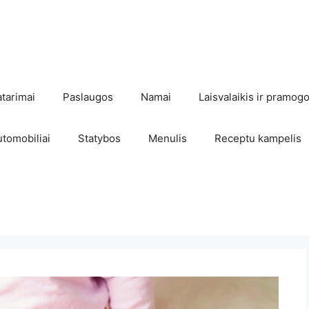
atarimai
Paslaugos
Namai
Laisvalaikis ir pramog
utomobiliai
Statybos
Menulis
Receptu kampelis