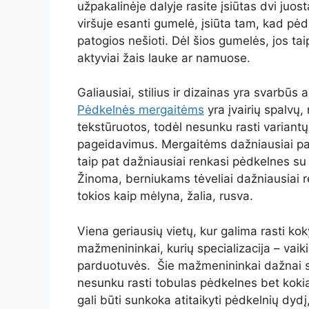
užpakalinėje dalyje rasite įsiūtas dvi juo
viršuje esanti gumelė, įsiūta tam, kad pėd
patogios nešioti. Dėl šios gumelės, jos tai
aktyviai žais lauke ar namuose.
Galiausiai, stilius ir dizainas yra svarbū
Pėdkelnės mergaitėms
yra įvairių spalvų, 
tekstūruotos, todėl nesunku rasti variantų, 
pageidavimus. Mergaitėms dažniausiai pati
taip pat dažniausiai renkasi pėdkelnes su 
Žinoma, berniukams tėveliai dažniausiai 
tokios kaip mėlyna, žalia, rusva.
Viena geriausių vietų, kur galima rasti ko
mažmenininkai, kurių specializacija – vaiki
parduotuvės. Šie mažmenininkai dažnai siūl
nesunku rasti tobulas pėdkelnes bet kokia
gali būti sunkoka atitaikyti pėdkelnių dy