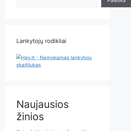
Paieška
Lankytojų rodikliai
Naujausios
žinios