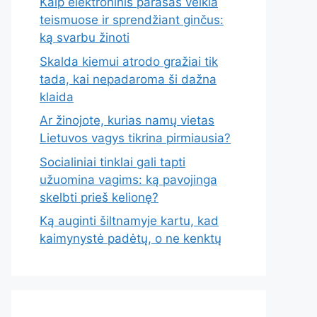
Kaip elektroninis parašas veikia
teismuose ir sprendžiant ginčus:
ką svarbu žinoti
Skalda kiemui atrodo gražiai tik
tada, kai nepadaroma ši dažna
klaida
Ar žinojote, kurias namų vietas
Lietuvos vagys tikrina pirmiausia?
Socialiniai tinklai gali tapti
užuomina vagims: ką pavojinga
skelbti prieš kelionę?
Ką auginti šiltnamyje kartu, kad
kaimynystė padėtų, o ne kenktų