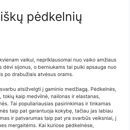
biškų pėdkelnių
ekvienam vaikui, nepriklausomai nuo vaiko amžiaus
os dėvi sijonus, o berniukams tai puiki apsauga nuo
is po drabužiais atvėsus orams.
svarbu atsižvelgti į gaminio medžiagą. Pėdkelnės,
tokių kaip medvilnė, nailonas ir elastanas,
ės. Tai populiariausias pasirinkimas ir tinkamas
lnės taip pat garantuoja kokybę, tačiau jas labiau
as ir patvarumas taip pat yra svarbūs veiksniai, į
elnes mergaitėms. Kai kuriose pėdkelnėse,