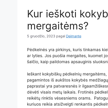
Kur ieškoti koky
mergaitėms?
5 gruodžio, 2023
pagal
Deimante
Pėdkelnės yra pirkinys, kuris tinkamas ki
ar lyties. Jos puošia mergaites, kuomet j
šalčio, kaip paildomas apsauginis sluoksn
Ieškant kokybiškų pėdkelnių mergaitėms, 
pagamintos iš aukštos kokybės medžiagų, 
paprastai yra patvaresnės ir ilgaamžiškesn
dėvėti visais metų laikais. Frotinės pėdke
reikėtų rinktis vėsesniems orams. Patogum
kuriuos reikia atsižvelgti renkantis pėdk