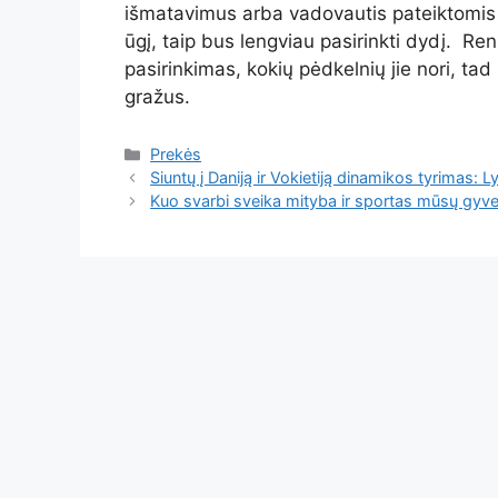
išmatavimus arba vadovautis pateiktomis d
ūgį, taip bus lengviau pasirinkti dydį. Ren
pasirinkimas, kokių pėdkelnių jie nori, tad
gražus.
Kategorijos
Prekės
Siuntų į Daniją ir Vokietiją dinamikos tyrimas: L
Kuo svarbi sveika mityba ir sportas mūsų gyv