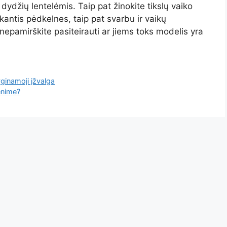
ydžių lentelėmis. Taip pat žinokite tikslų vaiko
kantis pėdkelnes, taip pat svarbu ir vaikų
 nepamirškite pasiteirauti ar jiems toks modelis yra
yginamoji įžvalga
enime?