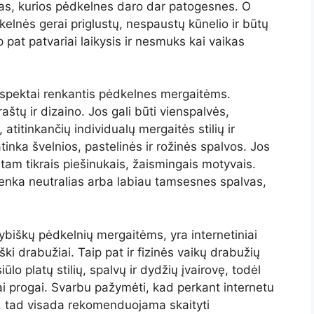
stas, kurios pėdkelnes daro dar patogesnes. O
kelnės gerai priglustų, nespaustų kūnelio ir būtų
p pat patvariai laikysis ir nesmuks kai vaikas
s aspektai renkantis pėdkelnes mergaitėms.
raštų ir dizaino. Jos gali būti vienspalvės,
atitinkančių individualų mergaitės stilių ir
nka švelnios, pastelinės ir rožinės spalvos. Jos
tam tikrais piešinukais, žaismingais motyvais.
renka neutralias arba labiau tamsesnes spalvas,
kybiškų pėdkelnių mergaitėms, yra internetiniai
ški drabužiai. Taip pat ir fizinės vaikų drabužių
o platų stilių, spalvų ir dydžių įvairovę, todėl
i progai. Svarbu pažymėti, kad perkant internetu
dį, tad visada rekomenduojama skaityti