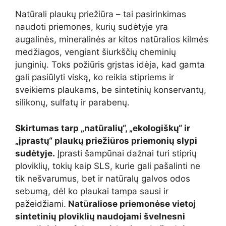
Natūrali plaukų priežiūra – tai pasirinkimas
naudoti priemones, kurių sudėtyje yra
augalinės, mineralinės ar kitos natūralios kilmės
medžiagos, vengiant šiurkščių cheminių
junginių. Toks požiūris grįstas idėja, kad gamta
gali pasiūlyti viską, ko reikia stipriems ir
sveikiems plaukams, be sintetinių konservantų,
silikonų, sulfatų ir parabenų.
Skirtumas tarp „natūralių“, „ekologiškų“ ir
„įprastų“ plaukų priežiūros priemonių slypi
sudėtyje.
Įprasti šampūnai dažnai turi stiprių
ploviklių, tokių kaip SLS, kurie gali pašalinti ne
tik nešvarumus, bet ir natūralų galvos odos
sebumą, dėl ko plaukai tampa sausi ir
pažeidžiami.
Natūraliose priemonėse vietoj
sintetinių ploviklių naudojami švelnesni