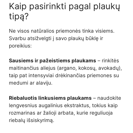
Kaip pasirinkti pagal plaukų
tipą?
Ne visos natūralios priemonės tinka visiems.
Svarbu atsižvelgti į savo plaukų būklę ir
poreikius:
Sausiems ir pažeistiems plaukams
– rinkitės
maitinančius aliejus (argano, kokosų, avokadų),
taip pat intensyviai drėkinančias priemones su
medumi ar alaviju.
Riebaluotis linkusiems plaukams
– naudokite
lengvesnius augalinius ekstraktus, tokius kaip
rozmarinas ar žalioji arbata, kurie reguliuoja
riebalų išsiskyrimą.