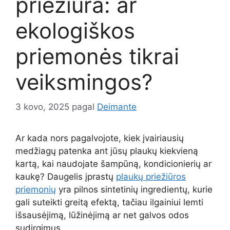
priežiūra: ar
ekologiškos
priemonės tikrai
veiksmingos?
3 kovo, 2025
pagal
Deimante
Ar kada nors pagalvojote, kiek įvairiausių
medžiagų patenka ant jūsų plaukų kiekvieną
kartą, kai naudojate šampūną, kondicionierių ar
kaukę? Daugelis įprastų
plaukų priežiūros
priemonių
yra pilnos sintetinių ingredientų, kurie
gali suteikti greitą efektą, tačiau ilgainiui lemti
išsausėjimą, lūžinėjimą ar net galvos odos
sudirgimus.