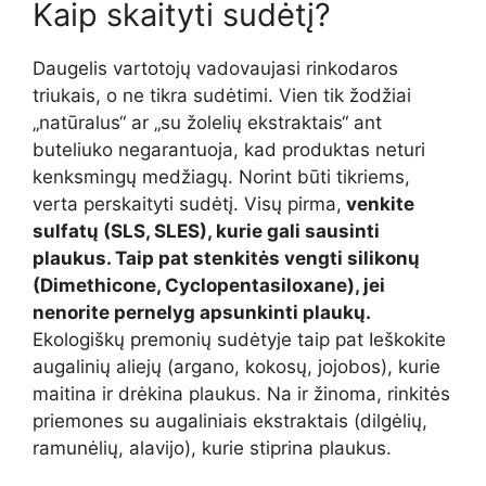
Kaip skaityti sudėtį?
Daugelis vartotojų vadovaujasi rinkodaros
triukais, o ne tikra sudėtimi. Vien tik žodžiai
„natūralus“ ar „su žolelių ekstraktais“ ant
buteliuko negarantuoja, kad produktas neturi
kenksmingų medžiagų. Norint būti tikriems,
verta perskaityti sudėtį. Visų pirma,
venkite
sulfatų (SLS, SLES), kurie gali sausinti
plaukus. Taip pat stenkitės vengti silikonų
(Dimethicone, Cyclopentasiloxane), jei
nenorite pernelyg apsunkinti plaukų.
Ekologiškų premonių sudėtyje taip pat Ieškokite
augalinių aliejų (argano, kokosų, jojobos), kurie
maitina ir drėkina plaukus. Na ir žinoma, rinkitės
priemones su augaliniais ekstraktais (dilgėlių,
ramunėlių, alavijo), kurie stiprina plaukus.