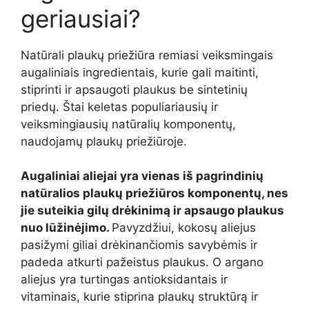
geriausiai?
Natūrali plaukų priežiūra remiasi veiksmingais
augaliniais ingredientais, kurie gali maitinti,
stiprinti ir apsaugoti plaukus be sintetinių
priedų. Štai keletas populiariausių ir
veiksmingiausių natūralių komponentų,
naudojamų plaukų priežiūroje.
Augaliniai aliejai yra vienas iš pagrindinių
natūralios plaukų priežiūros komponentų, nes
jie suteikia gilų drėkinimą ir apsaugo plaukus
nuo lūžinėjimo.
Pavyzdžiui, kokosų aliejus
pasižymi giliai drėkinančiomis savybėmis ir
padeda atkurti pažeistus plaukus. O argano
aliejus yra turtingas antioksidantais ir
vitaminais, kurie stiprina plaukų struktūrą ir