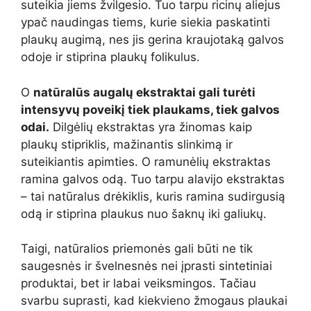
suteikia jiems žvilgesio. Tuo tarpu ricinų aliejus
ypač naudingas tiems, kurie siekia paskatinti
plaukų augimą, nes jis gerina kraujotaką galvos
odoje ir stiprina plaukų folikulus.
O
natūralūs augalų ekstraktai gali turėti
intensyvų poveikį tiek plaukams, tiek galvos
odai.
Dilgėlių ekstraktas yra žinomas kaip
plaukų stipriklis, mažinantis slinkimą ir
suteikiantis apimties. O ramunėlių ekstraktas
ramina galvos odą. Tuo tarpu alavijo ekstraktas
– tai natūralus drėkiklis, kuris ramina sudirgusią
odą ir stiprina plaukus nuo šaknų iki galiukų.
Taigi, natūralios priemonės gali būti ne tik
saugesnės ir švelnesnės nei įprasti sintetiniai
produktai, bet ir labai veiksmingos. Tačiau
svarbu suprasti, kad kiekvieno žmogaus plaukai