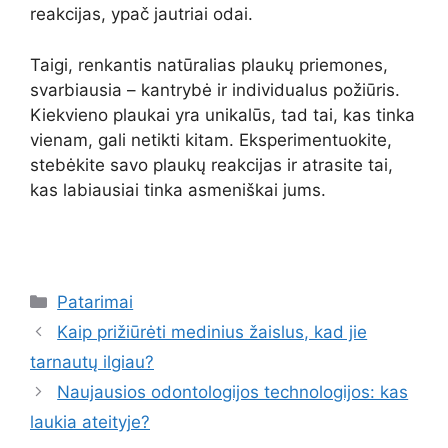
reakcijas, ypač jautriai odai.
Taigi, renkantis natūralias plaukų priemones,
svarbiausia – kantrybė ir individualus požiūris.
Kiekvieno plaukai yra unikalūs, tad tai, kas tinka
vienam, gali netikti kitam. Eksperimentuokite,
stebėkite savo plaukų reakcijas ir atrasite tai,
kas labiausiai tinka asmeniškai jums.
Kategorijos
Patarimai
Kaip prižiūrėti medinius žaislus, kad jie
tarnautų ilgiau?
Naujausios odontologijos technologijos: kas
laukia ateityje?