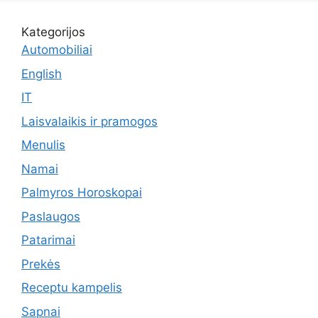
Kategorijos
Automobiliai
English
IT
Laisvalaikis ir pramogos
Menulis
Namai
Palmyros Horoskopai
Paslaugos
Patarimai
Prekės
Receptu kampelis
Sapnai