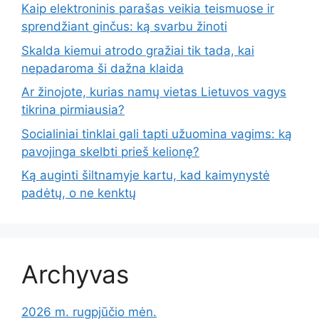
Kaip elektroninis parašas veikia teismuose ir
sprendžiant ginčus: ką svarbu žinoti
Skalda kiemui atrodo gražiai tik tada, kai
nepadaroma ši dažna klaida
Ar žinojote, kurias namų vietas Lietuvos vagys
tikrina pirmiausia?
Socialiniai tinklai gali tapti užuomina vagims: ką
pavojinga skelbti prieš kelionę?
Ką auginti šiltnamyje kartu, kad kaimynystė
padėtų, o ne kenktų
Archyvas
2026 m. rugpjūčio mėn.