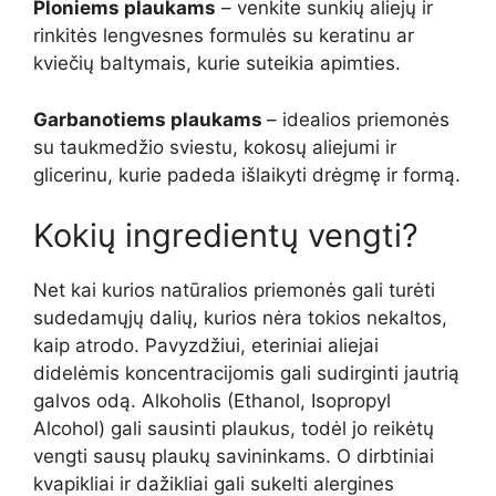
Ploniems plaukams
– venkite sunkių aliejų ir
rinkitės lengvesnes formulės su keratinu ar
kviečių baltymais, kurie suteikia apimties.
Garbanotiems plaukams
– idealios priemonės
su taukmedžio sviestu, kokosų aliejumi ir
glicerinu, kurie padeda išlaikyti drėgmę ir formą.
Kokių ingredientų vengti?
Net kai kurios natūralios priemonės gali turėti
sudedamųjų dalių, kurios nėra tokios nekaltos,
kaip atrodo. Pavyzdžiui, eteriniai aliejai
didelėmis koncentracijomis gali sudirginti jautrią
galvos odą. Alkoholis (Ethanol, Isopropyl
Alcohol) gali sausinti plaukus, todėl jo reikėtų
vengti sausų plaukų savininkams. O dirbtiniai
kvapikliai ir dažikliai gali sukelti alergines