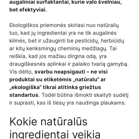
augaliniai surfaktantai, kurie valo švelniau,
bet efektyviai.
Ekologiškos priemonės skiriasi nuo natūralių
tuo, kad jų ingredientai yra ne tik augalinės
kilmės, bet ir užauginti be pesticidų, herbicidų
ar kitų kenksmingų cheminių medžiagų. Tai
reiškia, kad jos mažiau dirgina odą, yra
draugiškesnės aplinkai ir palaiko tvarią gamybą.
Vis dėlto,
svarbu neapsigauti – ne visi
produktai su etiketėmis „natūralu“ ar
„ekologiška“ tikrai atitinka griežtus
standartus
. Todėl būtina išmokti skaityti sudėtį
ir suprasti, kas iš tiesų yra naudinga plaukams.
Kokie natūralūs
ingredientai veikia