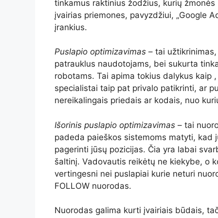
tinkamus raktinius žodžius, kurių žmonės i
įvairias priemones, pavyzdžiui, „Google 
įrankius.
Puslapio optimizavimas
– tai užtikrinimas,
patrauklus naudotojams, bei sukurta tinka
robotams. Tai apima tokius dalykus kaip 
specialistai taip pat privalo patikrinti, ar
nereikalingais priedais ar kodais, nuo kuri
Išorinis puslapio optimizavimas
– tai nuoro
padeda paieškos sistemoms matyti, kad jūsų
pagerinti jūsų pozicijas. Čia yra labai sva
šaltinį. Vadovautis reikėtų ne kiekybe, o 
vertingesni nei puslapiai kurie neturi nuo
FOLLOW nuorodas.
Nuorodas galima kurti įvairiais būdais, tač