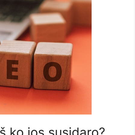
š ko jos susidaro?