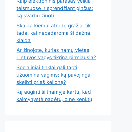
Kaip elektroninis parašas veikia
teismuose ir sprendžiant ginčus:
ką svarbu žinoti
Skalda kiemui atrodo gražiai tik
tada, kai nepadaroma ši dažna
klaida
Ar žinojote, kurias namų vietas
Lietuvos vagys tikrina pirmiausia?
Socialiniai tinklai gali tapti
užuomina vagims: ką pavojinga
skelbti prieš kelionę?
Ką auginti šiltnamyje kartu, kad
kaimynystė padėtų, o ne kenktų