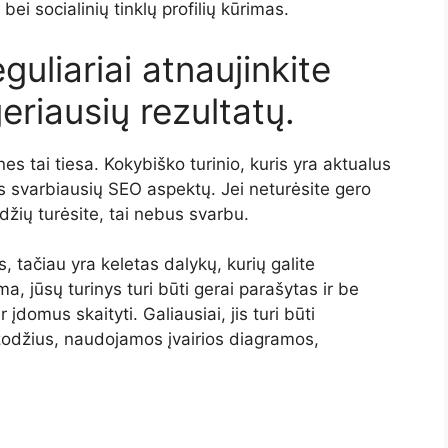
i socialinių tinklų profilių kūrimas.
guliariai atnaujinkite
geriausių rezultatų.
es tai tiesa. Kokybiško turinio, kuris yra aktualus
nas svarbiausių SEO aspektų. Jei neturėsite gero
džių turėsite, tai nebus svarbu.
, tačiau yra keletas dalykų, kurių galite
a, jūsų turinys turi būti gerai parašytas ir be
ir įdomus skaityti. Galiausiai, jis turi būti
žodžius, naudojamos įvairios diagramos,