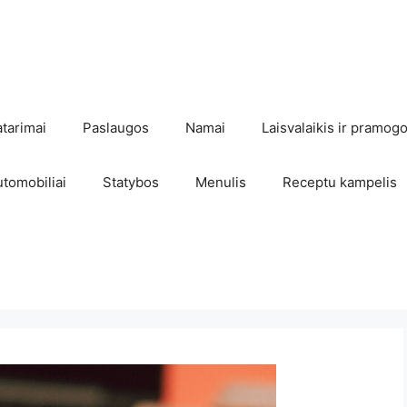
atarimai
Paslaugos
Namai
Laisvalaikis ir pramog
utomobiliai
Statybos
Menulis
Receptu kampelis