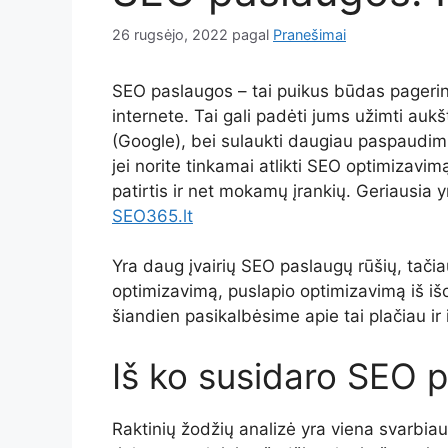
26 rugsėjo, 2022
pagal
Pranešimai
SEO paslaugos – tai puikus būdas pagerin
internete. Tai gali padėti jums užimti auk
(Google), bei sulaukti daugiau paspaudimų 
jei norite tinkamai atlikti SEO optimizavim
patirtis ir net mokamų įrankių. Geriausia y
SEO365.lt
Yra daug įvairių SEO paslaugų rūšių, tačiau
optimizavimą, puslapio optimizavimą iš išo
šiandien pasikalbėsime apie tai plačiau ir
Iš ko susidaro SEO 
Raktinių žodžių analizė yra viena svarbiau