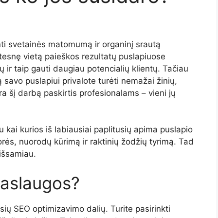
ti svetainės matomumą ir organinį srautą
štesnę vietą paieškos rezultatų puslapiuose
ir taip gauti daugiau potencialių klientų. Tačiau
ą savo puslapiui privalote turėti nemažai žinių,
ra šį darbą paskirtis profesionalams – vieni jų
 kai kurios iš labiausiai paplitusių apima puslapio
rės, nuorodų kūrimą ir raktinių žodžių tyrimą. Tad
 išsamiau.
paslaugos?
sių SEO optimizavimo dalių. Turite pasirinkti