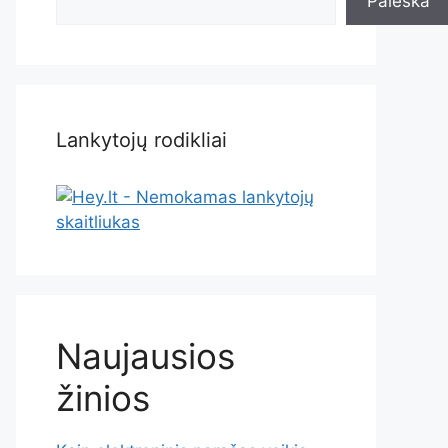
Paieška
Lankytojų rodikliai
Naujausios
žinios