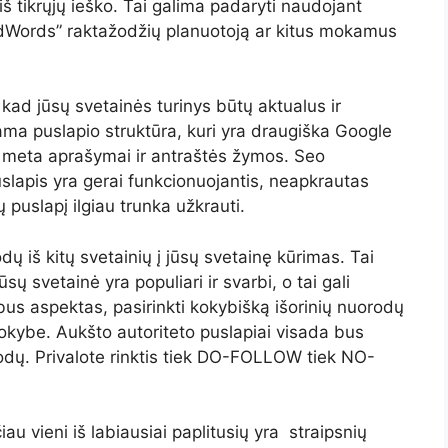
š tikrųjų ieško. Tai galima padaryti naudojant
AdWords” raktažodžių planuotoją ar kitus mokamus
 kad jūsų svetainės turinys būtų aktualus ir
ma puslapio struktūra, kuri yra draugiška Google
, meta aprašymai ir antraštės žymos. Seo
 puslapis yra gerai funkcionuojantis, neapkrautas
ų puslapį ilgiau trunka užkrauti.
dų iš kitų svetainių į jūsų svetainę kūrimas. Tai
 svetainė yra populiari ir svarbi, o tai gali
rbus aspektas, pasirinkti kokybišką išorinių nuorodų
kokybe. Aukšto autoriteto puslapiai visada bus
rodų. Privalote rinktis tiek DO-FOLLOW tiek NO-
iau vieni iš labiausiai paplitusių yra straipsnių