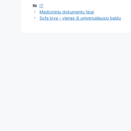
Kategorijos
IT
Medicininių dokumentų tipai
Sofa lova – vienas iš universaliausių baldų