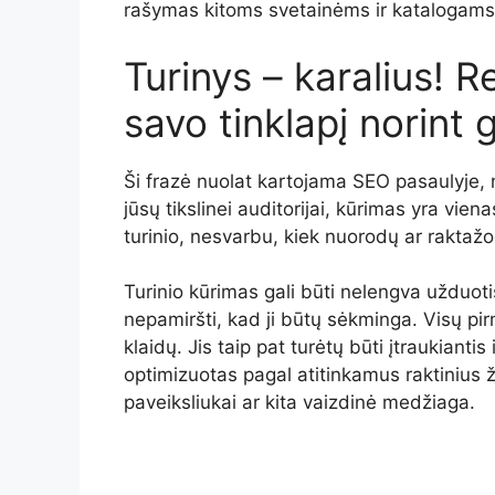
rašymas kitoms svetainėms ir katalogams be
Turinys – karalius! Re
savo tinklapį norint 
Ši frazė nuolat kartojama SEO pasaulyje, n
jūsų tikslinei auditorijai, kūrimas yra vie
turinio, nesvarbu, kiek nuorodų ar raktažo
Turinio kūrimas gali būti nelengva užduotis
nepamiršti, kad ji būtų sėkminga. Visų pirm
klaidų. Jis taip pat turėtų būti įtraukiantis 
optimizuotas pagal atitinkamus raktinius 
paveiksliukai ar kita vaizdinė medžiaga.