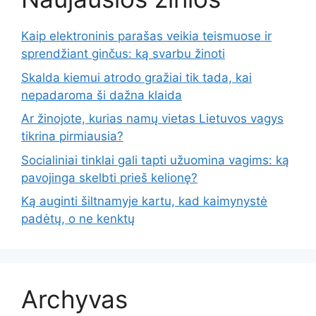
Kaip elektroninis parašas veikia teismuose ir
sprendžiant ginčus: ką svarbu žinoti
Skalda kiemui atrodo gražiai tik tada, kai
nepadaroma ši dažna klaida
Ar žinojote, kurias namų vietas Lietuvos vagys
tikrina pirmiausia?
Socialiniai tinklai gali tapti užuomina vagims: ką
pavojinga skelbti prieš kelionę?
Ką auginti šiltnamyje kartu, kad kaimynystė
padėtų, o ne kenktų
Archyvas