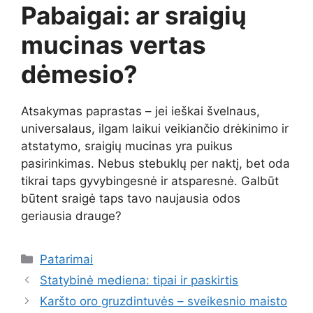
Pabaigai: ar sraigių
mucinas vertas
dėmesio?
Atsakymas paprastas – jei ieškai švelnaus,
universalaus, ilgam laikui veikiančio drėkinimo ir
atstatymo, sraigių mucinas yra puikus
pasirinkimas. Nebus stebuklų per naktį, bet oda
tikrai taps gyvybingesnė ir atsparesnė. Galbūt
būtent sraigė taps tavo naujausia odos
geriausia drauge?
Kategorijos
Patarimai
Statybinė mediena: tipai ir paskirtis
Karšto oro gruzdintuvės – sveikesnio maisto