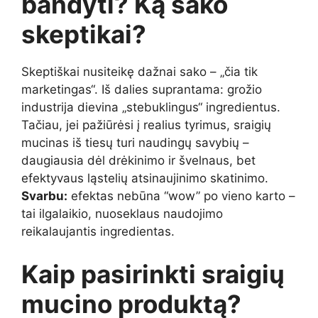
bandyti? Ką sako
skeptikai?
Skeptiškai nusiteikę dažnai sako – „čia tik
marketingas“. Iš dalies suprantama: grožio
industrija dievina „stebuklingus“ ingredientus.
Tačiau, jei pažiūrėsi į realius tyrimus, sraigių
mucinas iš tiesų turi naudingų savybių –
daugiausia dėl drėkinimo ir švelnaus, bet
efektyvaus ląstelių atsinaujinimo skatinimo.
Svarbu:
efektas nebūna “wow” po vieno karto –
tai ilgalaikio, nuoseklaus naudojimo
reikalaujantis ingredientas.
Kaip pasirinkti sraigių
mucino produktą?