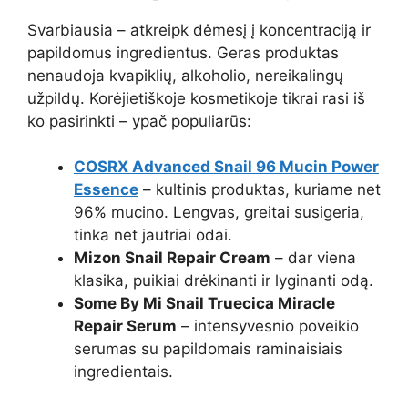
Svarbiausia – atkreipk dėmesį į koncentraciją ir
papildomus ingredientus. Geras produktas
nenaudoja kvapiklių, alkoholio, nereikalingų
užpildų. Korėjietiškoje kosmetikoje tikrai rasi iš
ko pasirinkti – ypač populiarūs:
COSRX Advanced Snail 96 Mucin Power
Essence
– kultinis produktas, kuriame net
96% mucino. Lengvas, greitai susigeria,
tinka net jautriai odai.
Mizon Snail Repair Cream
– dar viena
klasika, puikiai drėkinanti ir lyginanti odą.
Some By Mi Snail Truecica Miracle
Repair Serum
– intensyvesnio poveikio
serumas su papildomais raminaisiais
ingredientais.