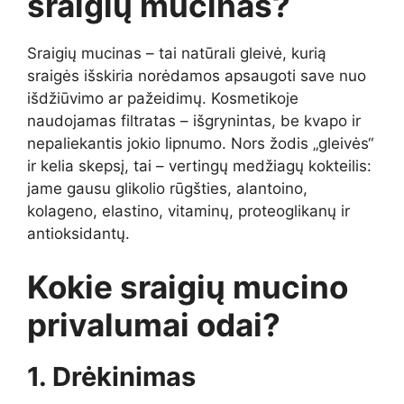
sraigių mucinas?
Sraigių mucinas – tai natūrali gleivė, kurią
sraigės išskiria norėdamos apsaugoti save nuo
išdžiūvimo ar pažeidimų. Kosmetikoje
naudojamas filtratas – išgrynintas, be kvapo ir
nepaliekantis jokio lipnumo. Nors žodis „gleivės“
ir kelia skepsį, tai – vertingų medžiagų kokteilis:
jame gausu glikolio rūgšties, alantoino,
kolageno, elastino, vitaminų, proteoglikanų ir
antioksidantų.
Kokie sraigių mucino
privalumai odai?
1. Drėkinimas