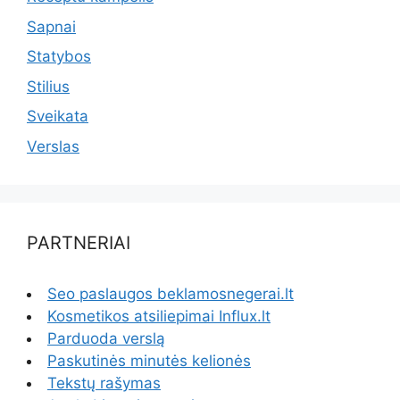
Sapnai
Statybos
Stilius
Sveikata
Verslas
PARTNERIAI
Seo paslaugos beklamosnegerai.lt
Kosmetikos atsiliepimai Influx.lt
Parduoda verslą
Paskutinės minutės kelionės
Tekstų rašymas