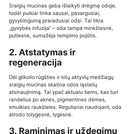
Sraigių mucinas geba išlaikyti drėgmę odoje,
todėl puikiai tinka sausai, pavargusiai,
gyvybingumą praradusiai odai. Tai tikra
„gyvybės infuzija“ – oda tampa minkštesnė,
putlesnė, sumažėja tempimo pojūtis.
2. Atstatymas ir
regeneracija
Dėl glikolio rūgšties ir kitų aktyvių medžiagų
sraigių mucinas skatina odos ląstelių
atsinaujinimą. Tai ypač aktualu tiems, kas turi
randelius po aknės, pigmentines dėmes,
smulkias raukšleles. Reguliariai naudojant, oda
atrodo tolygesnė, lygesnė.
3. Raminimas ir uždegimų