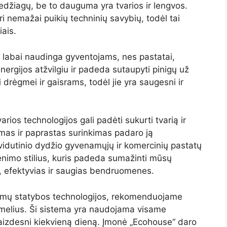
edžiagų, be to dauguma yra tvarios ir lengvos.
 nemažai puikių techninių savybių, todėl tai
iais.
 labai naudinga gyventojams, nes pastatai,
nergijos atžvilgiu ir padeda sutaupyti pinigų už
i drėgmei ir gaisrams, todėl jie yra saugesni ir
arios technologijos gali padėti sukurti tvarią ir
mas ir paprastas surinkimas padaro ją
vidutinio dydžio gyvenamųjų ir komercinių pastatų
yvenimo stilius, kuris padeda sumažinti mūsų
as, efektyvias ir saugias bendruomenes.
namų statybos technologijos, rekomenduojame
namelius. Ši sistema yra naudojama visame
vaizdesni kiekvieną dieną. Įmonė „Ecohouse“ daro