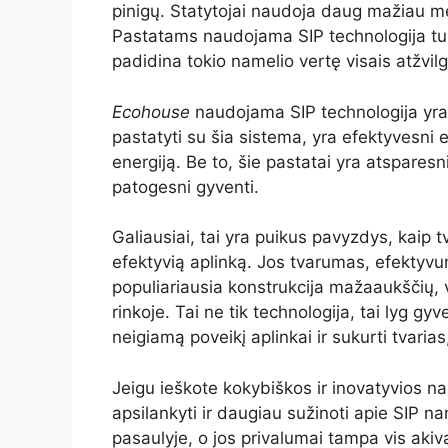
pinigų. Statytojai naudoja daug mažiau m
Pastatams naudojama SIP technologija turi
padidina tokio namelio vertę visais atžvilg
Ecohouse
naudojama SIP technologija yra
pastatyti su šia sistema, yra efektyvesni e
energiją. Be to, šie pastatai yra atsparesn
patogesni gyventi.
Galiausiai, tai yra puikus pavyzdys, kaip tv
efektyvią aplinką. Jos tvarumas, efektyvu
populiariausia konstrukcija mažaaukščių, 
rinkoje. Tai ne tik technologija, tai lyg g
neigiamą poveikį aplinkai ir sukurti tvari
Jeigu ieškote kokybiškos ir inovatyvios 
apsilankyti ir daugiau sužinoti apie SIP 
pasaulyje, o jos privalumai tampa vis aki