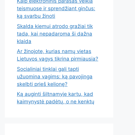
Kaip elektroninis parašas veikia
teismuose ir sprendžiant ginčus:
ką svarbu žinoti
Skalda kiemui atrodo gražiai tik
tada, kai nepadaroma ši dažna
klaida
Ar žinojote, kurias namų vietas
Lietuvos vagys tikrina pirmiausia?
Socialiniai tinklai gali tapti
užuomina vagims: ką pavojinga
skelbti prieš kelionę?
Ką auginti šiltnamyje kartu, kad
kaimynystė padėtų, o ne kenktų