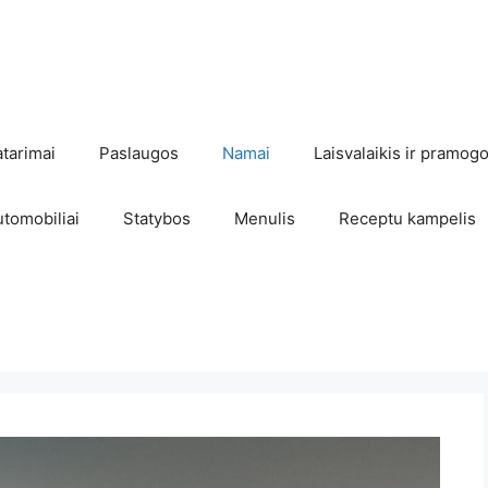
atarimai
Paslaugos
Namai
Laisvalaikis ir pramog
utomobiliai
Statybos
Menulis
Receptu kampelis