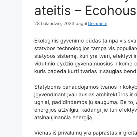
ateitis – Ecohou
28 balandžio, 2023
pagal
Deimante
Ekologinis gyvenimo būdas tampa vis svar
statybos technologijos tampa vis populia
statybos sistemą, kuri yra tvari, efektyvi 
vidutinio dydžio gyvenamuosius ir komercin
kuris padeda kurti tvarias ir saugias be
Statyboms panaudojamos tvarios ir kokybi
įgyvendinant įvairiausias architektūros ir 
ugniai, padidindamos jų saugumą. Be to,
energijos atžvilgiu, kadangi jie turi efekty
atsinaujinančią energiją.
Vienas iš privalumų yra paprastas ir greit