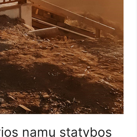
yvios namų statybos