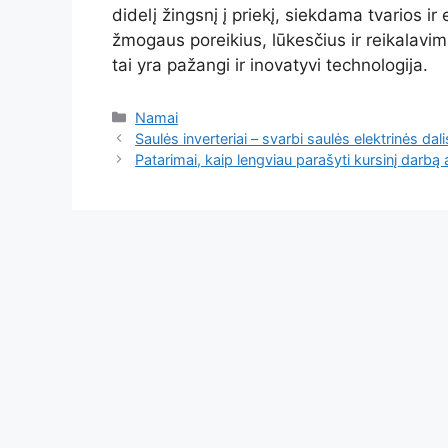
didelį žingsnį į priekį, siekdama tvarios ir 
žmogaus poreikius, lūkesčius ir reikalavim
tai yra pažangi ir inovatyvi technologija.
Kategorijos
Namai
Saulės inverteriai – svarbi saulės elektrinės dali
Patarimai, kaip lengviau parašyti kursinį darbą