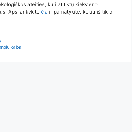
ekologiškos ateities, kuri atitiktų kiekvieno
us. Apsilankykite
čia
ir pamatykite, kokia iš tikro
s
 anglų kalba