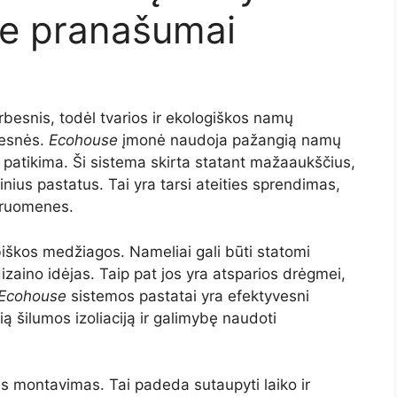
se pranašumai
besnis, todėl tvarios ir ekologiškos namų
resnės.
Ecohouse
įmonė naudoja pažangią namų
ir patikima. Ši sistema skirta statant mažaaukščius,
ius pastatus. Tai yra tarsi ateities sprendimas,
ndruomenes.
škos medžiagos. Nameliai gali būti statomi
dizaino idėjas. Taip pat jos yra atsparios drėgmei,
Ecohouse
sistemos pastatai yra efektyvesni
vią šilumos izoliaciją ir galimybę naudoti
as montavimas. Tai padeda sutaupyti laiko ir