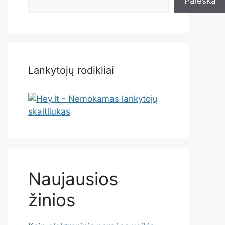
Paieška
Lankytojų rodikliai
Naujausios
žinios