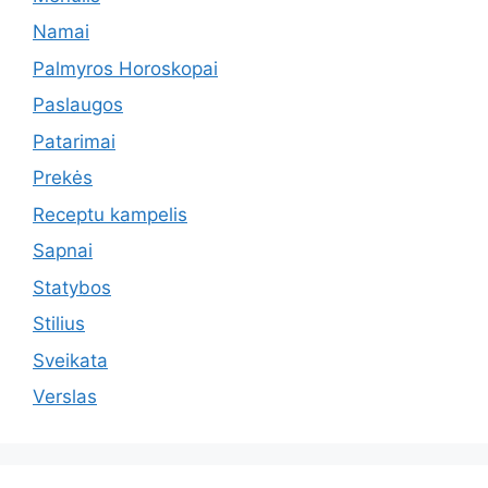
Namai
Palmyros Horoskopai
Paslaugos
Patarimai
Prekės
Receptu kampelis
Sapnai
Statybos
Stilius
Sveikata
Verslas