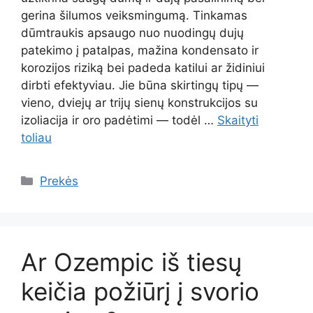
gerina šilumos veiksmingumą. Tinkamas
dūmtraukis apsaugo nuo nuodingų dujų
patekimo į patalpas, mažina kondensato ir
korozijos riziką bei padeda katilui ar židiniui
dirbti efektyviau. Jie būna skirtingų tipų —
vieno, dviejų ar trijų sienų konstrukcijos su
izoliacija ir oro padėtimi — todėl …
Skaityti
toliau
Kategorijos
Prekės
Ar Ozempic iš tiesų
keičia požiūrį į svorio