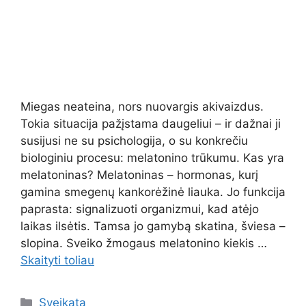
Miegas neateina, nors nuovargis akivaizdus.
Tokia situacija pažįstama daugeliui – ir dažnai ji
susijusi ne su psichologija, o su konkrečiu
biologiniu procesu: melatonino trūkumu. Kas yra
melatoninas? Melatoninas – hormonas, kurį
gamina smegenų kankorėžinė liauka. Jo funkcija
paprasta: signalizuoti organizmui, kad atėjo
laikas ilsėtis. Tamsa jo gamybą skatina, šviesa –
slopina. Sveiko žmogaus melatonino kiekis …
Skaityti toliau
Kategorijos
Sveikata