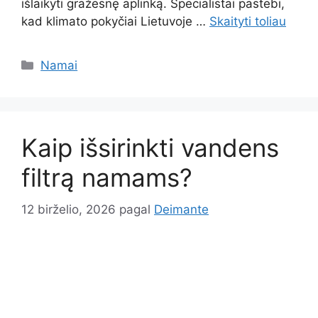
išlaikyti gražesnę aplinką. Specialistai pastebi,
kad klimato pokyčiai Lietuvoje …
Skaityti toliau
Kategorijos
Namai
Kaip išsirinkti vandens
filtrą namams?
12 birželio, 2026
pagal
Deimante