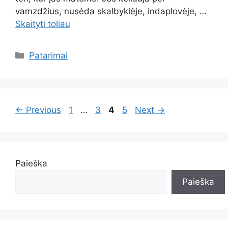
vamzdžius, nusėda skalbyklėje, indaplovėje, …
Skaityti toliau
Kategorijos
Patarimai
Page
Page
Page
Page
←
Previous
1
…
3
4
5
Next
→
Paieška
Paieška