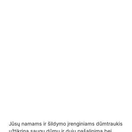
Jūsų namams ir šildymo įrenginiams dūmtraukis
užtikrina saugų dūmų ir dujų pašalinimą bei