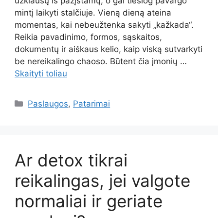
užklausų iš pažįstamų, o gal tiesiog pavargo
mintį laikyti stalčiuje. Vieną dieną ateina
momentas, kai nebeužtenka sakyti „kažkada“.
Reikia pavadinimo, formos, sąskaitos,
dokumentų ir aiškaus kelio, kaip viską sutvarkyti
be nereikalingo chaoso. Būtent čia įmonių …
Skaityti toliau
Kategorijos
Paslaugos
,
Patarimai
Ar detox tikrai
reikalingas, jei valgote
normaliai ir geriate