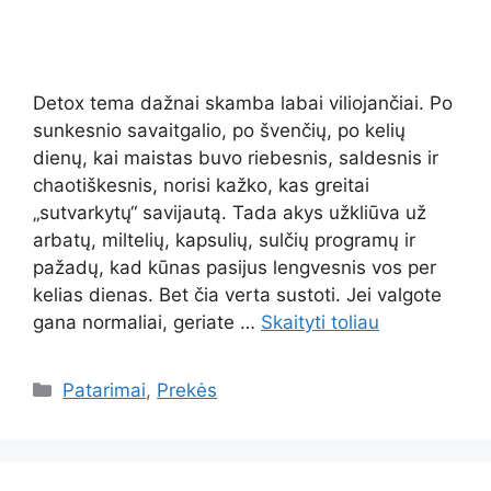
Detox tema dažnai skamba labai viliojančiai. Po
sunkesnio savaitgalio, po švenčių, po kelių
dienų, kai maistas buvo riebesnis, saldesnis ir
chaotiškesnis, norisi kažko, kas greitai
„sutvarkytų“ savijautą. Tada akys užkliūva už
arbatų, miltelių, kapsulių, sulčių programų ir
pažadų, kad kūnas pasijus lengvesnis vos per
kelias dienas. Bet čia verta sustoti. Jei valgote
gana normaliai, geriate …
Skaityti toliau
Kategorijos
Patarimai
,
Prekės