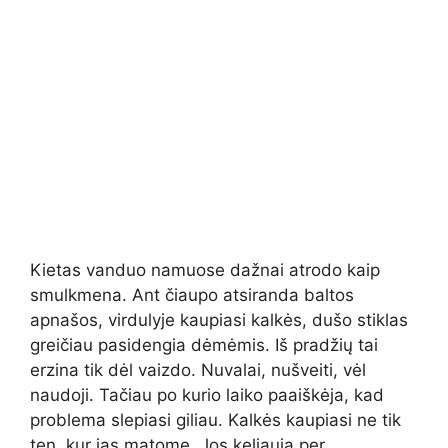
Kietas vanduo namuose dažnai atrodo kaip
smulkmena. Ant čiaupo atsiranda baltos
apnašos, virdulyje kaupiasi kalkės, dušo stiklas
greičiau pasidengia dėmėmis. Iš pradžių tai
erzina tik dėl vaizdo. Nuvalai, nušveiti, vėl
naudoji. Tačiau po kurio laiko paaiškėja, kad
problema slepiasi giliau. Kalkės kaupiasi ne tik
ten, kur jas matome. Jos keliauja per