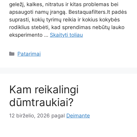
geležį, kalkes, nitratus ir kitas problemas bei
apsaugoti namų įrangą. Bestaquafilters.lt padės
suprasti, kokių tyrimų reikia ir kokius kokybės
rodiklius stebėti, kad sprendimas nebūtų lauko
eksperimento …
Skaityti toliau
Kategorijos
Patarimai
Kam reikalingi
dūmtraukiai?
12 birželio, 2026
pagal
Deimante