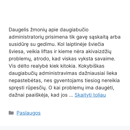
Daugelis žmonių apie daugiabučio
administratorių prisimena tik gavę sąskaitą arba
susidūrę su gedimu. Kol laiptinėje šviečia
šviesa, veikia liftas ir kieme nėra akivaizdžių
problemų, atrodo, kad viskas vyksta savaime.
Vis dėlto realybė kiek kitokia. Kokybiškas
daugiabučių administravimas dažniausiai lieka
nepastebėtas, nes gyventojams tiesiog nereikia
spręsti rūpesčių. O kai problemų ima daugėti,
dažnai paaiškėja, kad jos …
Skaityti toliau
Kategorijos
Paslaugos