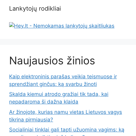
Lankytojų rodikliai
Naujausios žinios
Kaip elektroninis parašas veikia teismuose ir
sprendžiant ginčus: ką svarbu žinoti
Skalda kiemui atrodo gražiai tik tada, kai
nepadaroma ši dažna klaida
Ar žinojote, kurias namų vietas Lietuvos vagys
tikrina pirmiausia?
Socialiniai tinklai gali tapti užuomina vagims: ką