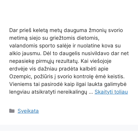
Dar prieš keletą metų dauguma žmonių svorio
metimą siejo su griežtomis dietomis,
valandomis sporto salėje ir nuolatine kova su
alkio jausmu. Dėl to daugelis nusivildavo dar net
nepasiekę pirmųjų rezultatų. Kai viešojoje
erdvėje vis dažniau pradėta kalbėti apie
Ozempic, požiūris į svorio kontrolę ėmė keistis.
Vieniems tai pasirodė kaip ilgai laukta galimybė
lengviau atsikratyti nereikalingų …
Skaityti toliau
Kategorijos
Sveikata