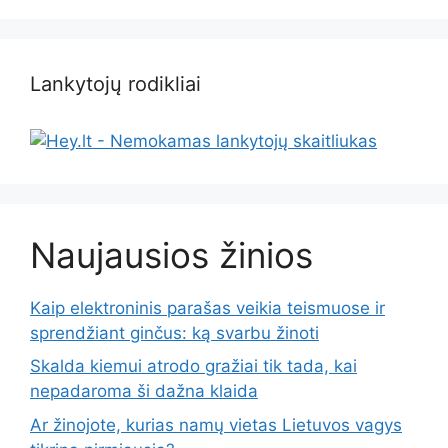
Lankytojų rodikliai
Naujausios žinios
Kaip elektroninis parašas veikia teismuose ir
sprendžiant ginčus: ką svarbu žinoti
Skalda kiemui atrodo gražiai tik tada, kai
nepadaroma ši dažna klaida
Ar žinojote, kurias namų vietas Lietuvos vagys