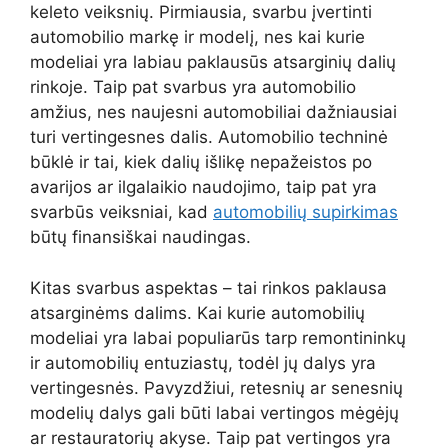
keleto veiksnių. Pirmiausia, svarbu įvertinti
automobilio markę ir modelį, nes kai kurie
modeliai yra labiau paklausūs atsarginių dalių
rinkoje. Taip pat svarbus yra automobilio
amžius, nes naujesni automobiliai dažniausiai
turi vertingesnes dalis. Automobilio techninė
būklė ir tai, kiek dalių išlikę nepažeistos po
avarijos ar ilgalaikio naudojimo, taip pat yra
svarbūs veiksniai, kad
automobilių supirkimas
būtų finansiškai naudingas.
Kitas svarbus aspektas – tai rinkos paklausa
atsarginėms dalims. Kai kurie automobilių
modeliai yra labai populiarūs tarp remontininkų
ir automobilių entuziastų, todėl jų dalys yra
vertingesnės. Pavyzdžiui, retesnių ar senesnių
modelių dalys gali būti labai vertingos mėgėjų
ar restauratorių akyse. Taip pat vertingos yra