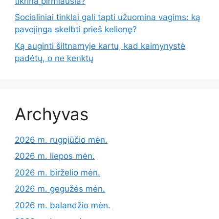
tikrina pirmiausia?
Socialiniai tinklai gali tapti užuomina vagims: ką
pavojinga skelbti prieš kelionę?
Ką auginti šiltnamyje kartu, kad kaimynystė
padėtų, o ne kenktų
Archyvas
2026 m. rugpjūčio mėn.
2026 m. liepos mėn.
2026 m. birželio mėn.
2026 m. gegužės mėn.
2026 m. balandžio mėn.