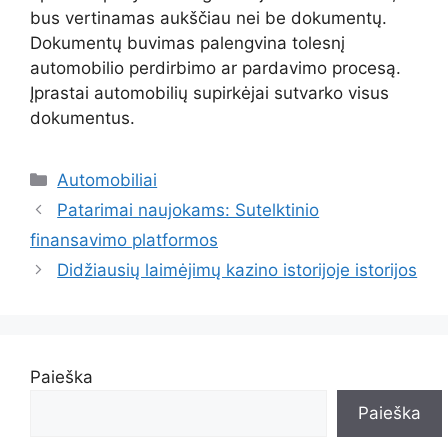
bus vertinamas aukščiau nei be dokumentų.
Dokumentų buvimas palengvina tolesnį
automobilio perdirbimo ar pardavimo procesą.
Įprastai automobilių supirkėjai sutvarko visus
dokumentus.
Kategorijos
Automobiliai
Patarimai naujokams: Sutelktinio
finansavimo platformos
Didžiausių laimėjimų kazino istorijoje istorijos
Paieška
Paieška