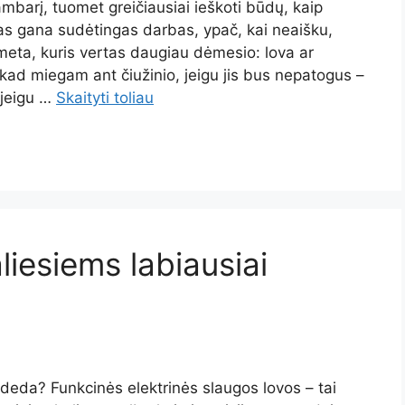
mbarį, tuomet greičiausiai ieškoti būdų, kaip
as gana sudėtingas darbas, ypač, kai neaišku,
imeta, kuris vertas daugiau dėmesio: lova ar
, kad miegam ant čiužinio, jeigu jis bus nepatogus –
 jeigu …
Skaityti toliau
liesiems labiausiai
adeda? Funkcinės elektrinės slaugos lovos – tai