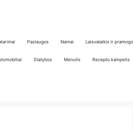
atarimai
Paslaugos
Namai
Laisvalaikis ir pramog
utomobiliai
Statybos
Menulis
Receptu kampelis