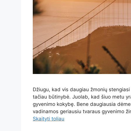
Džiugu, kad vis daugiau žmonių stengiasi g
tačiau būtinybė. Juolab, kad šiuo metu yra
gyvenimo kokybę. Bene daugiausia dėmesio
vadinamos geriausiu tvaraus gyvenimo žings
Skaityti toliau