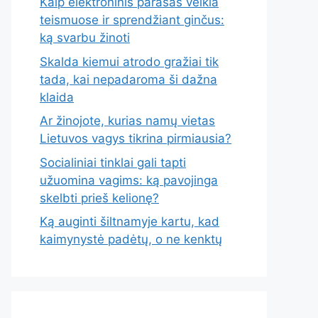
Kaip elektroninis parašas veikia
teismuose ir sprendžiant ginčus:
ką svarbu žinoti
Skalda kiemui atrodo gražiai tik
tada, kai nepadaroma ši dažna
klaida
Ar žinojote, kurias namų vietas
Lietuvos vagys tikrina pirmiausia?
Socialiniai tinklai gali tapti
užuomina vagims: ką pavojinga
skelbti prieš kelionę?
Ką auginti šiltnamyje kartu, kad
kaimynystė padėtų, o ne kenktų