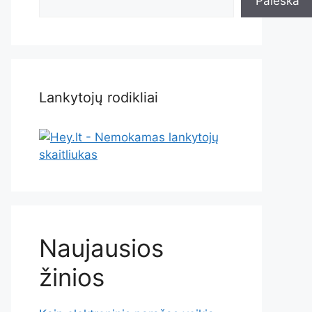
Paieška
Lankytojų rodikliai
Naujausios
žinios