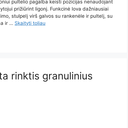
goniui pultelio pagalba keisti pozicijas nenaudojant
ytojui prižiūrint ligonį. Funkcinė lova dažniausiai
imo, stulpelį virš galvos su rankenėle ir pultelį, su
ma ir …
Skaityti toliau
a rinktis granulinius