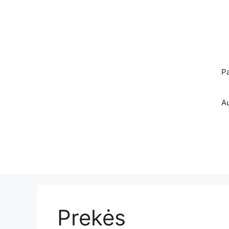
Pereiti
prie
turinio
P
A
Prekės