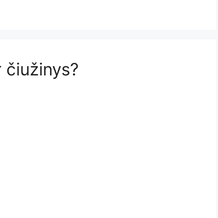
r čiužinys?