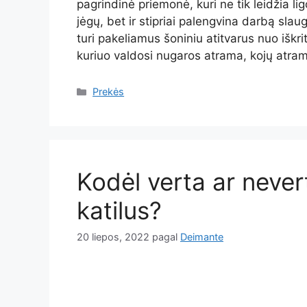
pagrindinė priemonė, kuri ne tik leidžia li
jėgų, bet ir stipriai palengvina darbą slaug
turi pakeliamus šoniniu atitvarus nuo iškrit
kuriuo valdosi nugaros atrama, kojų atra
Kategorijos
Prekės
Kodėl verta ar nevert
katilus?
20 liepos, 2022
pagal
Deimante