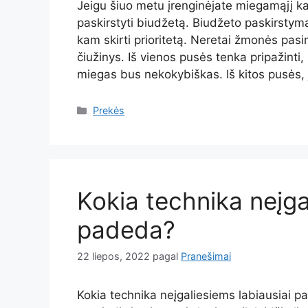
Jeigu šiuo metu įrenginėjate miegamąjį ka
paskirstyti biudžetą. Biudžeto paskirstym
kam skirti prioritetą. Neretai žmonės pas
čiužinys. Iš vienos pusės tenka pripažinti
miegas bus nekokybiškas. Iš kitos pusės,
Kategorijos
Prekės
Kokia technika neįga
padeda?
22 liepos, 2022
pagal
Pranešimai
Kokia technika neįgaliesiems labiausiai p