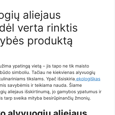
gių aliejaus
dėl verta rinktis
kybės produktą
 užima ypatingą vietą – jis tapo ne tik maisto
 būdo simboliu. Tačiau ne kiekvienas alyvuogių
kulinariniams tikslams. Ypač išsiskiria
ekologiškas
nėmis savybėmis ir teikiama nauda. Šiame
gių aliejaus išskirtinumą, jo gamybos ypatumus ir
nis tarp sveika mityba besirūpinančių žmonių.
ko alyvuogių aliejaus