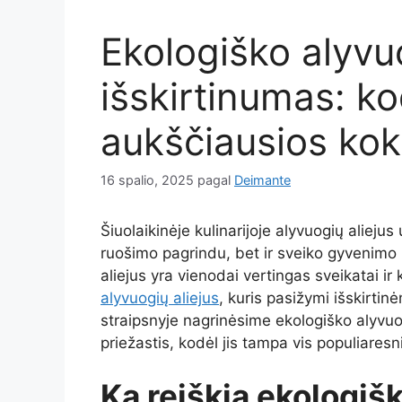
Ekologiško alyvuo
išskirtinumas: ko
aukščiausios ko
16 spalio, 2025
pagal
Deimante
Šiuolaikinėje kulinarijoje alyvuogių aliejus
ruošimo pagrindu, bet ir sveiko gyvenimo
aliejus yra vienodai vertingas sveikatai ir 
alyvuogių aliejus
, kuris pasižymi išskirti
straipsnyje nagrinėsime ekologiško alyvuo
priežastis, kodėl jis tampa vis populiares
Ką reiškia ekologiš