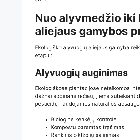
Nuo alyvmedžio iki 
aliejaus gamybos p
Ekologiško alyvuogių aliejaus gamyba rei
etapui:
Alyvuogių auginimas
Ekologiškose plantacijose netaikomos int
dažnai sodinami rečiau, jiems suteikiant d
pesticidų naudojamos natūralios apsaugo
Biologinė kenkėjų kontrolė
Kompostu paremtas tręšimas
Rankinis piktžolių šalinimas