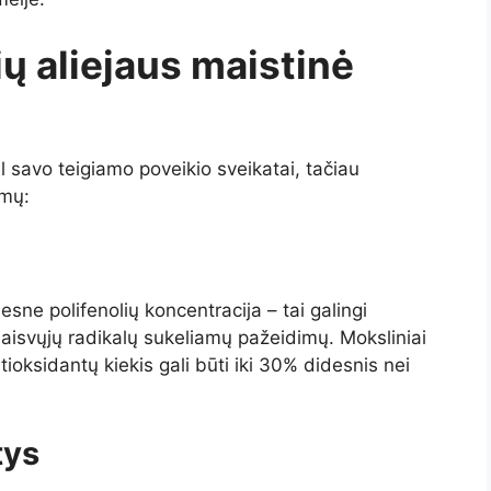
ų aliejaus maistinė
l savo teigiamo poveikio sveikatai, tačiau
umų:
sne polifenolių koncentracija – tai galingi
laisvųjų radikalų sukeliamų pažeidimų. Moksliniai
ioksidantų kiekis gali būti iki 30% didesnis nei
tys