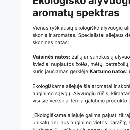
Ekologiško alyvuogių
aromatų spektras
Vienas ryškiausių ekologiško alyvuogių al
skonis ir aromatas. Specialistai aliejaus 
skonines natas:
Vaisinės natos
: žalių ar sunokusių alyvu
šviežiai nupjautos žolės, mėtų, petražolių
kuris jaučiamas gerklėje
Kartumo natos
:
Ekologiškame aliejuje šie aromatai ir skoni
auginimo sąlygų. Alyvuogių rūšis, klimata
visi šie veiksniai lemia galutinio produkt
„Ekologiškame aliejuje galima pajusti tikrąj
unikalų derliaus auginimo vietos ‘parašą’, 
tradicijos,” – aiškina alyvuogių aliejaus so