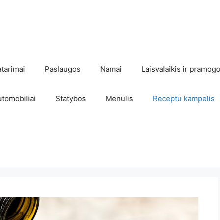
atarimai
Paslaugos
Namai
Laisvalaikis ir pramog
utomobiliai
Statybos
Menulis
Receptu kampelis