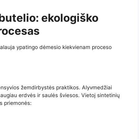
butelio: ekologiško
rocesas
kalauja ypatingo dėmesio kiekvienam proceso
ensyvios žemdirbystės praktikos. Alyvmedžiai
augiau erdvės ir saulės šviesos. Vietoj sintetinių
s priemonės: