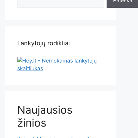
Paieška
Lankytojų rodikliai
Naujausios
žinios