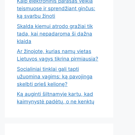
Kaip elektroninis parašas veikia
teismuose ir sprendžiant ginčus:
ką svarbu žinoti
Skalda kiemui atrodo gražiai tik
tada, kai nepadaroma ši dažna
klaida
Ar žinojote, kurias namų vietas
Lietuvos vagys tikrina pirmiausia?
Socialiniai tinklai gali tapti
užuomina vagims: ką pavojinga
skelbti prieš kelionę?
Ką auginti šiltnamyje kartu, kad
kaimynystė padėtų, o ne kenktų