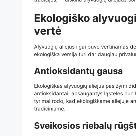
Ekologiško alyvuogi
vertė
Alyvuogių aliejus ilgai buvo vertinamas dė
ekologiška versija turi dar daugiau prival
Antioksidantų gausa
Ekologiškas alyvuogių aliejus pasižymi dide
antioksidantai, apsaugantys ląsteles nuo 
tyrimai rodo, kad ekologiškame aliejuje ant
tradiciniame.
Sveikosios riebalų rūgš