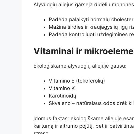
Alyvuogių aliejus garsėja dideliu mononesoč
Padeda palaikyti normalų cholesterol
Mažina širdies ir kraujagyslių ligų ri
Padeda kontroliuoti uždegimines r
Vitaminai ir mikroeleme
Ekologiškame alyvuogių aliejuje gausu:
Vitamino E (tokoferolių)
Vitamino K
Karotinoidų
Skvaleno – natūralaus odos drėkikl
Įdomus faktas: ekologiškame aliejuje esant
kartumą ir aitrumo pojūtį, bet ir patvirtin
streso.