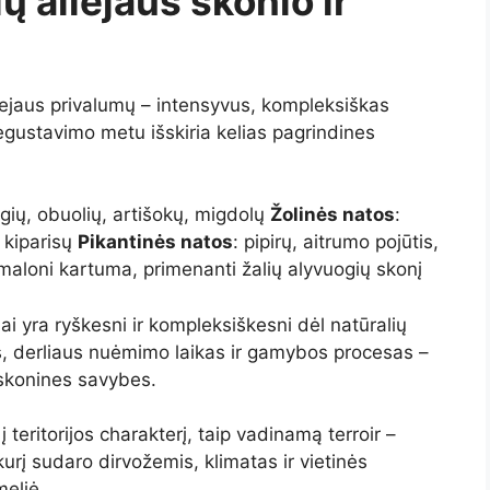
 aliejaus skonio ir
iejaus privalumų – intensyvus, kompleksiškas
degustavimo metu išskiria kelias pagrindines
ogių, obuolių, artišokų, migdolų
Žolinės natos
:
, kiparisų
Pikantinės natos
: pipirų, aitrumo pojūtis,
 maloni kartuma, primenanti žalių alyvuogių skonį
ai yra ryškesni ir kompleksiškesni dėl natūralių
s, derliaus nuėmimo laikas ir gamybos procesas –
o skonines savybes.
į teritorijos charakterį, taip vadinamą terroir –
kurį sudaro dirvožemis, klimatas ir vietinės
meljė.