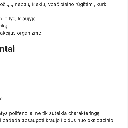
iųjų riebalų kiekiu, ypač oleino rūgštimi, kuri:
io lygį kraujyje
ziką
eakcijas organizme
ntai
io
ys polifenoliai ne tik suteikia charakteringą
tai padeda apsaugoti kraujo lipidus nuo oksidacinio