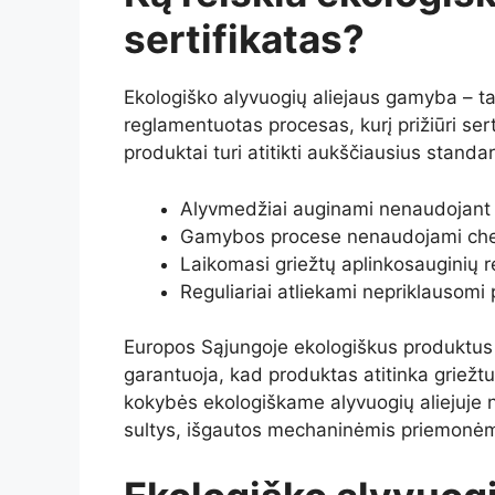
sertifikatas?
Ekologiško alyvuogių aliejaus gamyba – tai
reglamentuotas procesas, kurį prižiūri sert
produktai turi atitikti aukščiausius standa
Alyvmedžiai auginami nenaudojant sin
Gamybos procese nenaudojami chemi
Laikomasi griežtų aplinkosauginių r
Reguliariai atliekami nepriklausomi p
Europos Sąjungoje ekologiškus produktus 
garantuoja, kad produktas atitinka griež
kokybės ekologiškame alyvuogių aliejuje n
sultys, išgautos mechaninėmis priemonėm