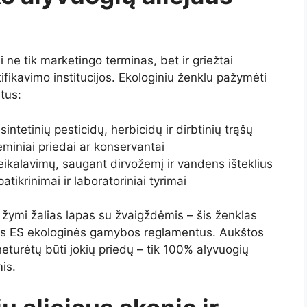
 ne tik marketingo terminas, bet ir griežtai
ifikavimo institucijos. Ekologiniu ženklu pažymėti
rtus:
tetinių pesticidų, herbicidų ir dirbtinių trąšų
niai priedai ar konservantai
eikalavimų, saugant dirvožemį ir vandens išteklius
atikrinimai ir laboratoriniai tyrimai
žymi žalias lapas su žvaigždėmis – šis ženklas
tus ES ekologinės gamybos reglamentus. Aukštos
eturėtų būti jokių priedų – tik 100% alyvuogių
is.