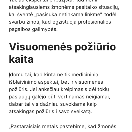
atsakingiausiems žmonėms pasitaiko situacijų,
kai šventė „pasisuka netinkama linkme”, todėl
svarbu žinoti, kad egzistuoja profesionalios
pagalbos galimybės.
Visuomenės požiūrio
kaita
Įdomu tai, kad kinta ne tik medicininiai
išblaivinimo aspektai, bet ir visuomenės
požiūris. Jei anksčiau kreipimasis dėl tokių
paslaugų galėjo būti vertinamas neigiamai,
dabar tai vis dažniau suvokiama kaip
atsakingas požiūris į savo sveikatą.
„Pastaraisiais metais pastebime, kad žmonės