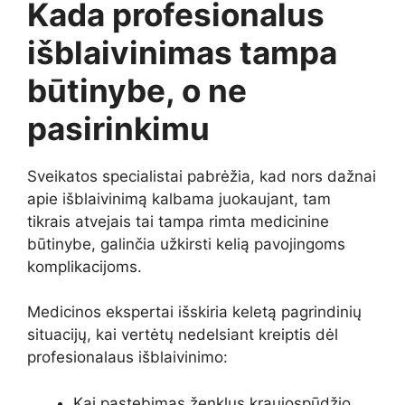
Kada profesionalus
išblaivinimas tampa
būtinybe, o ne
pasirinkimu
Sveikatos specialistai pabrėžia, kad nors dažnai
apie išblaivinimą kalbama juokaujant, tam
tikrais atvejais tai tampa rimta medicinine
būtinybe, galinčia užkirsti kelią pavojingoms
komplikacijoms.
Medicinos ekspertai išskiria keletą pagrindinių
situacijų, kai vertėtų nedelsiant kreiptis dėl
profesionalaus išblaivinimo:
Kai pastebimas ženklus kraujospūdžio