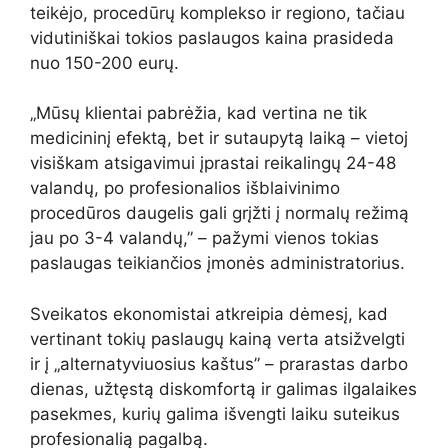
teikėjo, procedūrų komplekso ir regiono, tačiau
vidutiniškai tokios paslaugos kaina prasideda
nuo 150-200 eurų.
„Mūsų klientai pabrėžia, kad vertina ne tik
medicininį efektą, bet ir sutaupytą laiką – vietoj
visiškam atsigavimui įprastai reikalingų 24-48
valandų, po profesionalios išblaivinimo
procedūros daugelis gali grįžti į normalų režimą
jau po 3-4 valandų,” – pažymi vienos tokias
paslaugas teikiančios įmonės administratorius.
Sveikatos ekonomistai atkreipia dėmesį, kad
vertinant tokių paslaugų kainą verta atsižvelgti
ir į „alternatyviuosius kaštus” – prarastas darbo
dienas, užtęstą diskomfortą ir galimas ilgalaikes
pasekmes, kurių galima išvengti laiku suteikus
profesionalią pagalbą.