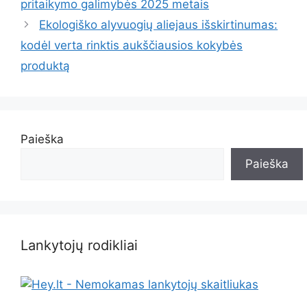
pritaikymo galimybės 2025 metais
Ekologiško alyvuogių aliejaus išskirtinumas:
kodėl verta rinktis aukščiausios kokybės
produktą
Paieška
Paieška
Lankytojų rodikliai