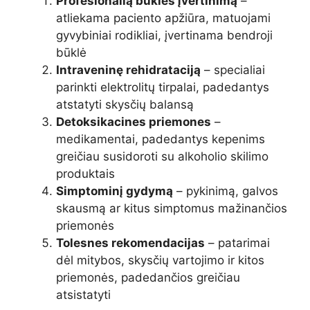
Profesionalią būklės įvertinimą
–
atliekama paciento apžiūra, matuojami
gyvybiniai rodikliai, įvertinama bendroji
būklė
Intraveninę rehidrataciją
– specialiai
parinkti elektrolitų tirpalai, padedantys
atstatyti skysčių balansą
Detoksikacines priemones
–
medikamentai, padedantys kepenims
greičiau susidoroti su alkoholio skilimo
produktais
Simptominį gydymą
– pykinimą, galvos
skausmą ar kitus simptomus mažinančios
priemonės
Tolesnes rekomendacijas
– patarimai
dėl mitybos, skysčių vartojimo ir kitos
priemonės, padedančios greičiau
atsistatyti