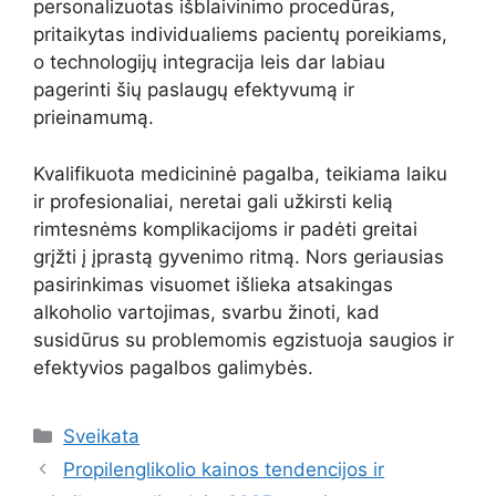
personalizuotas išblaivinimo procedūras,
pritaikytas individualiems pacientų poreikiams,
o technologijų integracija leis dar labiau
pagerinti šių paslaugų efektyvumą ir
prieinamumą.
Kvalifikuota medicininė pagalba, teikiama laiku
ir profesionaliai, neretai gali užkirsti kelią
rimtesnėms komplikacijoms ir padėti greitai
grįžti į įprastą gyvenimo ritmą. Nors geriausias
pasirinkimas visuomet išlieka atsakingas
alkoholio vartojimas, svarbu žinoti, kad
susidūrus su problemomis egzistuoja saugios ir
efektyvios pagalbos galimybės.
Kategorijos
Sveikata
Propilenglikolio kainos tendencijos ir