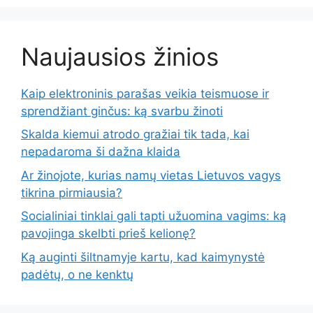
Naujausios žinios
Kaip elektroninis parašas veikia teismuose ir
sprendžiant ginčus: ką svarbu žinoti
Skalda kiemui atrodo gražiai tik tada, kai
nepadaroma ši dažna klaida
Ar žinojote, kurias namų vietas Lietuvos vagys
tikrina pirmiausia?
Socialiniai tinklai gali tapti užuomina vagims: ką
pavojinga skelbti prieš kelionę?
Ką auginti šiltnamyje kartu, kad kaimynystė
padėtų, o ne kenktų