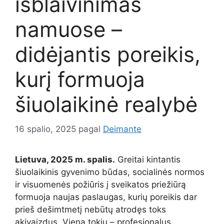
išblaivinimas
namuose –
didėjantis poreikis,
kurį formuoja
šiuolaikinė realybė
16 spalio, 2025
pagal
Deimante
Lietuva, 2025 m. spalis.
Greitai kintantis
šiuolaikinis gyvenimo būdas, socialinės normos
ir visuomenės požiūris į sveikatos priežiūrą
formuoja naujas paslaugas, kurių poreikis dar
prieš dešimtmetį nebūtų atrodęs toks
akivaizdus. Viena tokių – profesionalus