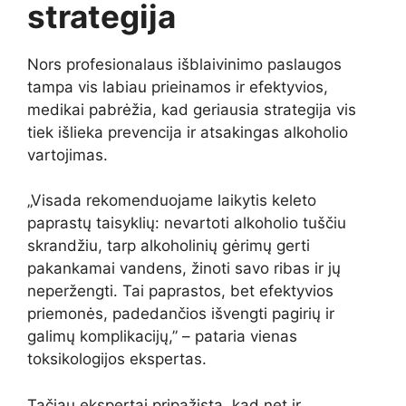
strategija
Nors profesionalaus išblaivinimo paslaugos
tampa vis labiau prieinamos ir efektyvios,
medikai pabrėžia, kad geriausia strategija vis
tiek išlieka prevencija ir atsakingas alkoholio
vartojimas.
„Visada rekomenduojame laikytis keleto
paprastų taisyklių: nevartoti alkoholio tuščiu
skrandžiu, tarp alkoholinių gėrimų gerti
pakankamai vandens, žinoti savo ribas ir jų
neperžengti. Tai paprastos, bet efektyvios
priemonės, padedančios išvengti pagirių ir
galimų komplikacijų,” – pataria vienas
toksikologijos ekspertas.
Tačiau ekspertai pripažįsta, kad net ir