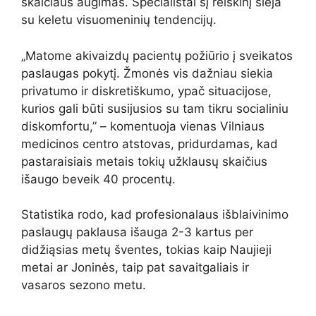
skaičiaus augimas. Specialistai šį reiškinį sieja
su keletu visuomeninių tendencijų.
„Matome akivaizdų pacientų požiūrio į sveikatos
paslaugas pokytį. Žmonės vis dažniau siekia
privatumo ir diskretiškumo, ypač situacijose,
kurios gali būti susijusios su tam tikru socialiniu
diskomfortu,” – komentuoja vienas Vilniaus
medicinos centro atstovas, pridurdamas, kad
pastaraisiais metais tokių užklausų skaičius
išaugo beveik 40 procentų.
Statistika rodo, kad profesionalaus išblaivinimo
paslaugų paklausa išauga 2-3 kartus per
didžiąsias metų šventes, tokias kaip Naujieji
metai ar Joninės, taip pat savaitgaliais ir
vasaros sezono metu.