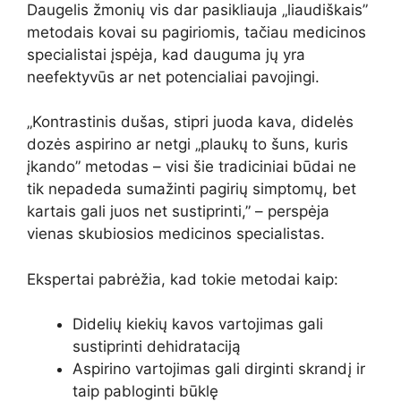
Daugelis žmonių vis dar pasikliauja „liaudiškais”
metodais kovai su pagiriomis, tačiau medicinos
specialistai įspėja, kad dauguma jų yra
neefektyvūs ar net potencialiai pavojingi.
„Kontrastinis dušas, stipri juoda kava, didelės
dozės aspirino ar netgi „plaukų to šuns, kuris
įkando” metodas – visi šie tradiciniai būdai ne
tik nepadeda sumažinti pagirių simptomų, bet
kartais gali juos net sustiprinti,” – perspėja
vienas skubiosios medicinos specialistas.
Ekspertai pabrėžia, kad tokie metodai kaip:
Didelių kiekių kavos vartojimas gali
sustiprinti dehidrataciją
Aspirino vartojimas gali dirginti skrandį ir
taip pabloginti būklę