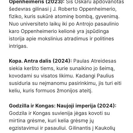
Openheimeris (2023):
Šis Oskaru apdovanotas
šedevras gilinasi į J. Roberto Oppenheimerio,
fiziko, kuris sukūrė atominę bombą, gyvenimą.
Nuo universiteto laikų iki po Antrojo pasaulinio
karo Oppenheimerio kelionė yra įspūdinga
istorija apie mokslinius atradimus ir politines
intrigas.
Kopa. Antra dalis (2024):
Paulas Atreidesas
siekia keršto tiems, kurie sunaikino jo šeimą,
kovodami su visatos likimu. Kadangi Paulius
susiduria su neįmanomu pasirinkimu, jis turi eiti
keliu, kuris formuos žmonijos ateitį.
Godzilla ir Kongas: Naujoji imperija (2024):
Godzila ir Kongas suvienija jėgas kovoti su
mirtina grėsme, kuri kelia grėsmę jų
egzistavimui ir pasauliui. Gilinantis į Kaukolių