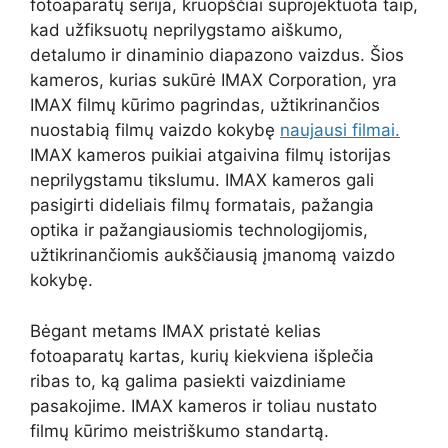
fotoaparatų serija, kruopščiai suprojektuota taip,
kad užfiksuotų neprilygstamo aiškumo,
detalumo ir dinaminio diapazono vaizdus. Šios
kameros, kurias sukūrė IMAX Corporation, yra
IMAX filmų kūrimo pagrindas, užtikrinančios
nuostabią filmų vaizdo kokybę
naujausi filmai.
IMAX kameros puikiai atgaivina filmų istorijas
neprilygstamu tikslumu. IMAX kameros gali
pasigirti dideliais filmų formatais, pažangia
optika ir pažangiausiomis technologijomis,
užtikrinančiomis aukščiausią įmanomą vaizdo
kokybę.
Bėgant metams IMAX pristatė kelias
fotoaparatų kartas, kurių kiekviena išplečia
ribas to, ką galima pasiekti vaizdiniame
pasakojime. IMAX kameros ir toliau nustato
filmų kūrimo meistriškumo standartą.