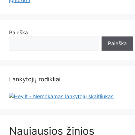
ignoruoti
Paieška
Paieška
Lankytojų rodikliai
Naujausios žinios