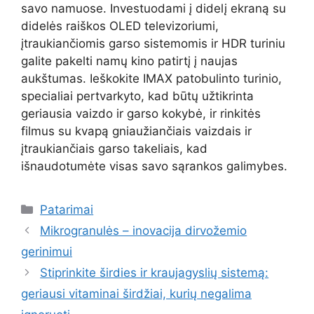
savo namuose. Investuodami į didelį ekraną su
didelės raiškos OLED televizoriumi,
įtraukiančiomis garso sistemomis ir HDR turiniu
galite pakelti namų kino patirtį į naujas
aukštumas. Ieškokite IMAX patobulinto turinio,
specialiai pertvarkyto, kad būtų užtikrinta
geriausia vaizdo ir garso kokybė, ir rinkitės
filmus su kvapą gniaužiančiais vaizdais ir
įtraukiančiais garso takeliais, kad
išnaudotumėte visas savo sąrankos galimybes.
Kategorijos
Patarimai
Mikrogranulės – inovacija dirvožemio
gerinimui
Stiprinkite širdies ir kraujagyslių sistemą:
geriausi vitaminai širdžiai, kurių negalima