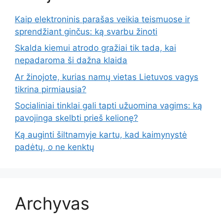
Kaip elektroninis parašas veikia teismuose ir
sprendžiant ginčus: ką svarbu žinoti
Skalda kiemui atrodo gražiai tik tada, kai
nepadaroma ši dažna klaida
Ar žinojote, kurias namų vietas Lietuvos vagys
tikrina pirmiausia?
Socialiniai tinklai gali tapti užuomina vagims: ką
pavojinga skelbti prieš kelionę?
Ką auginti šiltnamyje kartu, kad kaimynystė
padėtų, o ne kenktų
Archyvas