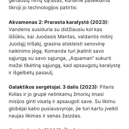
geriausių filmų sąrašas, kuriame pateikiama
tikroji jo technologijos patirtis:
Akvamenas 2: Prarasta karalystė (2023):
Vandenis susiduria su didžiausiu kol kas
iššūkiu, kai Juodasis Mantas, valdantis mitinį
Juodąjį trišakį, grasina atskleisti senovinę
naikinimo jėgą. Komanda turi įkalinti savo
sąjungą su savo sąjunga, „Aquaman“ sukurti
mažai tikėtiną sąjungą, kad apsaugotų karalystę
ir išgelbėtų pasaulį.
Galaktikos sergėtojai. 3 dalis (2023):
Piteris
Kvilas ir jo grupė netinkamų žmonių imasi
misijos ginti visatą ir apsaugoti save. Su likimu
globėjai kabo pusiausvyroje, jie turi kartu įveikti
naujas likimas ir senas žaizdas.