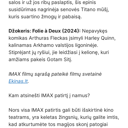
salos ir už jos ribų paslaptis, šis epinis
susidūrimas nagrinėja senovės Titano mūšį,
kuris suartino žmogų ir pabaisą.
Džokeris: Folie à Deux (2024):
Nepavykęs
komikas Arthuras Fleckas įsimyli Harley Quinn,
kalinamas Arkhamo valstijos ligoninėje.
Stiprėjant jų ryšiui, jie leidžiasi į kelionę, kuri
amžiams pakeis Gotam Sitį.
IMAX filmų sąrašą pateikė filmų svetainė
Ekinas.lt
.
Kam atsinešti IMAX patirtį į namus?
Nors visa IMAX patirtis gali būti išskirtinė kino
teatrams, yra keletas žingsnių, kurių galite imtis,
kad atkurtumėte tos magijos skonį patogiai