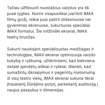
Tačiau užfiksuoti nuostabius vaizdus yra tik
pusė lygties. Norint visapusiškai įvertinti IMAX
filmų grožį, reikia juos patirti didesniuose nei
gyvenimas ekranuose, sukurtuose specialiai
IMAX formatui. Šie milžiniški ekranai, IMAX
teatrų bruožas.
Sukurti naudojant specializuotas medžiagas ir
technologijas, IMAX ekranai optimizuoja vaizdo
kokybę ir ryškumą, užtikrindami, kad kiekviena
detalė spindėtų aiškiai ir ryškiai. Išlenkti, kad
sumažintų iškraipymus ir pagerintų matomumą
iš visų teatro vietų, IMAX ekranai sukuria tikrai
įtraukiantį žiūrėjimo potyrį, perkeliantį auditoriją į
naujus pasaulius ir dimensijas.