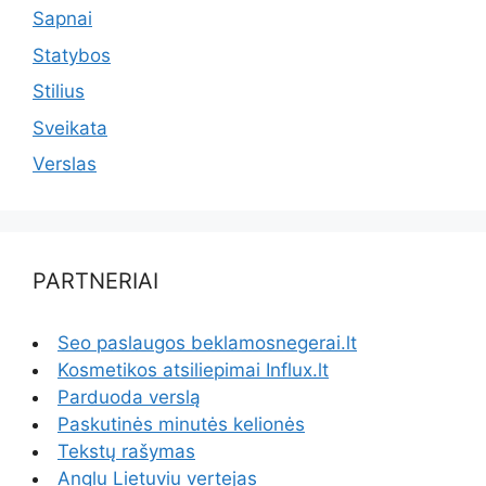
Sapnai
Statybos
Stilius
Sveikata
Verslas
PARTNERIAI
Seo paslaugos beklamosnegerai.lt
Kosmetikos atsiliepimai Influx.lt
Parduoda verslą
Paskutinės minutės kelionės
Tekstų rašymas
Anglu Lietuviu vertejas