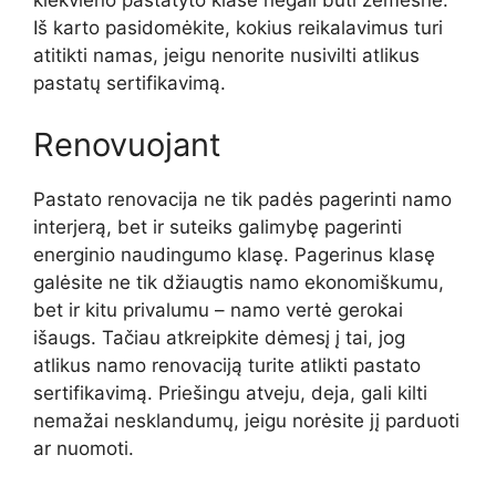
kiekvieno pastatyto klasė negali būti žemesnė.
Iš karto pasidomėkite, kokius reikalavimus turi
atitikti namas, jeigu nenorite nusivilti atlikus
pastatų sertifikavimą.
Renovuojant
Pastato renovacija ne tik padės pagerinti namo
interjerą, bet ir suteiks galimybę pagerinti
energinio naudingumo klasę. Pagerinus klasę
galėsite ne tik džiaugtis namo ekonomiškumu,
bet ir kitu privalumu – namo vertė gerokai
išaugs. Tačiau atkreipkite dėmesį į tai, jog
atlikus namo renovaciją turite atlikti pastato
sertifikavimą. Priešingu atveju, deja, gali kilti
nemažai nesklandumų, jeigu norėsite jį parduoti
ar nuomoti.