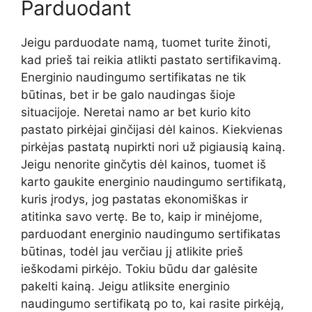
Parduodant
Jeigu parduodate namą, tuomet turite žinoti,
kad prieš tai reikia atlikti pastato sertifikavimą.
Energinio naudingumo sertifikatas ne tik
būtinas, bet ir be galo naudingas šioje
situacijoje. Neretai namo ar bet kurio kito
pastato pirkėjai ginčijasi dėl kainos. Kiekvienas
pirkėjas pastatą nupirkti nori už pigiausią kainą.
Jeigu nenorite ginčytis dėl kainos, tuomet iš
karto gaukite energinio naudingumo sertifikatą,
kuris įrodys, jog pastatas ekonomiškas ir
atitinka savo vertę. Be to, kaip ir minėjome,
parduodant energinio naudingumo sertifikatas
būtinas, todėl jau verčiau jį atlikite prieš
ieškodami pirkėjo. Tokiu būdu dar galėsite
pakelti kainą. Jeigu atliksite energinio
naudingumo sertifikatą po to, kai rasite pirkėją,