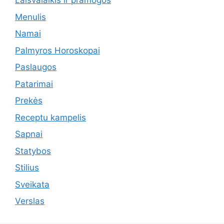
Laisvalaikis ir pramogos
Menulis
Namai
Palmyros Horoskopai
Paslaugos
Patarimai
Prekės
Receptu kampelis
Sapnai
Statybos
Stilius
Sveikata
Verslas