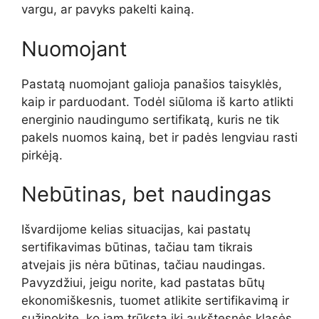
vargu, ar pavyks pakelti kainą.
Nuomojant
Pastatą nuomojant galioja panašios taisyklės,
kaip ir parduodant. Todėl siūloma iš karto atlikti
energinio naudingumo sertifikatą, kuris ne tik
pakels nuomos kainą, bet ir padės lengviau rasti
pirkėją.
Nebūtinas, bet naudingas
Išvardijome kelias situacijas, kai pastatų
sertifikavimas būtinas, tačiau tam tikrais
atvejais jis nėra būtinas, tačiau naudingas.
Pavyzdžiui, jeigu norite, kad pastatas būtų
ekonomiškesnis, tuomet atlikite sertifikavimą ir
sužinokite, ko jam trūksta iki aukštesnės klasės.