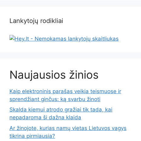
Lankytojų rodikliai
Naujausios žinios
Kaip elektroninis parašas veikia teismuose ir
sprendžiant ginčus: ką svarbu žinoti
Skalda kiemui atrodo gražiai tik tada, kai
nepadaroma ši dažna klaida
Ar žinojote, kurias namų vietas Lietuvos vagys
tikrina pirmiausia?