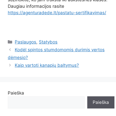
Daugiau informacijos rasite
https://agenturadede.lt/pastatu-sertifikavimas/
Kategorijos
Paslaugos
,
Statybos
Kodėl spintos stumdomomis durimis vertos
dėmesio?
Kaip vartoti kanapių baltymus?
Paieška
Paieška