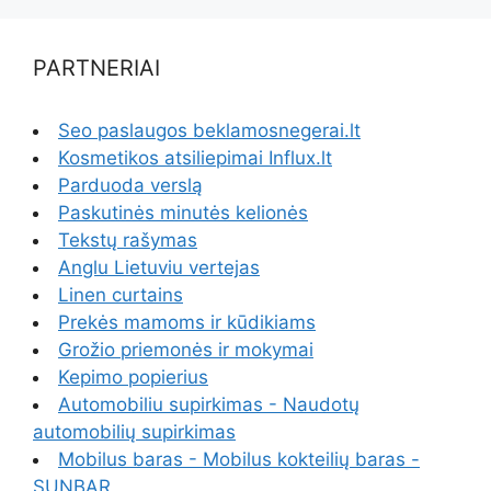
PARTNERIAI
Seo paslaugos beklamosnegerai.lt
Kosmetikos atsiliepimai Influx.lt
Parduoda verslą
Paskutinės minutės kelionės
Tekstų rašymas
Anglu Lietuviu vertejas
Linen curtains
Prekės mamoms ir kūdikiams
Grožio priemonės ir mokymai
Kepimo popierius
Automobiliu supirkimas - Naudotų
automobilių supirkimas
Mobilus baras - Mobilus kokteilių baras -
SUNBAR