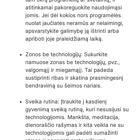
atitinkamai pakoreguokite naudojimąsi
jomis. Jei dėl kokios nors programėlės
nuolat jaučiatės neramūs ar nelaimingi,
apsvarstykite galimybę ją ištrinti arba
apriboti joje praleidžiamą laiką.
Zonos be technologijų: Sukurkite
namuose zonas be technologijų, pvz.,
valgomąjį ir miegamąjį. Tai padeda
sustiprinti ribas ir skatina prasmingesnį
bendravimą su šeimos nariais.
Sveika rutina: Įtraukite į kasdienį
gyvenimą sveiką rutiną, kuri nesusijusi su
technologijomis. Mankšta, meditacija,
dienoraščio rašymas ir kita veikla ne su
technologijomis gali padėti sumažinti