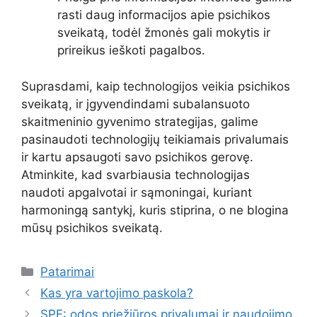
rasti daug informacijos apie psichikos
sveikatą, todėl žmonės gali mokytis ir
prireikus ieškoti pagalbos.
Suprasdami, kaip technologijos veikia psichikos
sveikatą, ir įgyvendindami subalansuoto
skaitmeninio gyvenimo strategijas, galime
pasinaudoti technologijų teikiamais privalumais
ir kartu apsaugoti savo psichikos gerovę.
Atminkite, kad svarbiausia technologijas
naudoti apgalvotai ir sąmoningai, kuriant
harmoningą santykį, kuris stiprina, o ne blogina
mūsų psichikos sveikatą.
Kategorijos
Patarimai
Kas yra vartojimo paskola?
SPF: odos priežiūros privalumai ir naudojimo