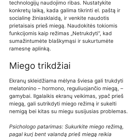
technologijų naudojimo ribas. Nustatykite
konkretų laiką, kada galima tikrinti el. paštą ir
socialinę žiniasklaidą, ir venkite naudotis
prietaisais prieš miegą. Naudokitės tokiomis
funkcijomis kaip režimas „Netrukdyti“, kad
sumažintumėte blaškymąsi ir sukurtumėte
ramesnę aplinką.
Miego trikdžiai
Ekranų skleidžiama mėlyna šviesa gali trukdyti
melatonino – hormono, reguliuojančio miegą, –
gamybai. Ilgalaikis ekranų veikimas, ypač prieš
miegą, gali sutrikdyti miego režimą ir sukelti
nemigą bei kitas su miegu susijusias problemas.
Psichologo patarimas: Sukurkite miego režimą,
pagal kurį bent valandą prieš miegą reikia