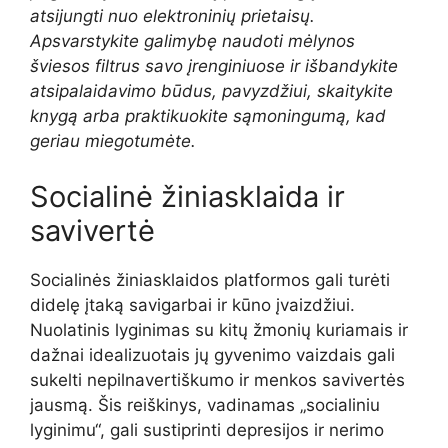
atsijungti nuo elektroninių prietaisų.
Apsvarstykite galimybę naudoti mėlynos
šviesos filtrus savo įrenginiuose ir išbandykite
atsipalaidavimo būdus, pavyzdžiui, skaitykite
knygą arba praktikuokite sąmoningumą, kad
geriau miegotumėte.
Socialinė žiniasklaida ir
savivertė
Socialinės žiniasklaidos platformos gali turėti
didelę įtaką savigarbai ir kūno įvaizdžiui.
Nuolatinis lyginimas su kitų žmonių kuriamais ir
dažnai idealizuotais jų gyvenimo vaizdais gali
sukelti nepilnavertiškumo ir menkos savivertės
jausmą. Šis reiškinys, vadinamas „socialiniu
lyginimu“, gali sustiprinti depresijos ir nerimo