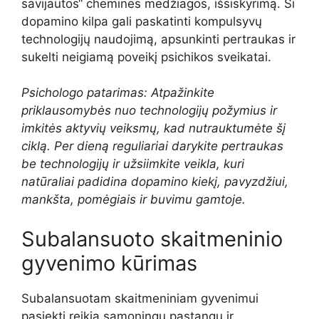
savijautos“ cheminės medžiagos, išsiskyrimą. Ši
dopamino kilpa gali paskatinti kompulsyvų
technologijų naudojimą, apsunkinti pertraukas ir
sukelti neigiamą poveikį psichikos sveikatai.
Psichologo patarimas: Atpažinkite
priklausomybės nuo technologijų požymius ir
imkitės aktyvių veiksmų, kad nutrauktumėte šį
ciklą. Per dieną reguliariai darykite pertraukas
be technologijų ir užsiimkite veikla, kuri
natūraliai padidina dopamino kiekį, pavyzdžiui,
mankšta, pomėgiais ir buvimu gamtoje.
Subalansuoto skaitmeninio
gyvenimo kūrimas
Subalansuotam skaitmeniniam gyvenimui
pasiekti reikia sąmoningų pastangų ir