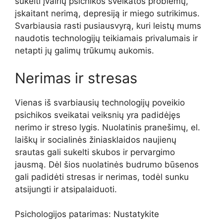
sukelti įvairių psichikos sveikatos problemų,
įskaitant nerimą, depresiją ir miego sutrikimus.
Svarbiausia rasti pusiausvyrą, kuri leistų mums
naudotis technologijų teikiamais privalumais ir
netapti jų galimų trūkumų aukomis.
Nerimas ir stresas
Vienas iš svarbiausių technologijų poveikio
psichikos sveikatai veiksnių yra padidėjęs
nerimo ir streso lygis. Nuolatinis pranešimų, el.
laiškų ir socialinės žiniasklaidos naujienų
srautas gali sukelti skubos ir pervargimo
jausmą. Dėl šios nuolatinės budrumo būsenos
gali padidėti stresas ir nerimas, todėl sunku
atsijungti ir atsipalaiduoti.
Psichologijos patarimas: Nustatykite