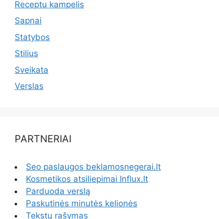
Receptu kampelis
Sapnai
Statybos
Stilius
Sveikata
Verslas
PARTNERIAI
Seo paslaugos beklamosnegerai.lt
Kosmetikos atsiliepimai Influx.lt
Parduoda verslą
Paskutinės minutės kelionės
Tekstų rašymas