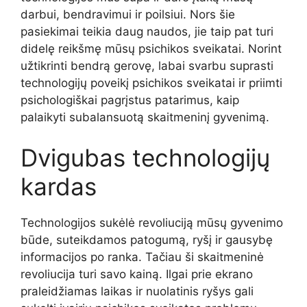
darbui, bendravimui ir poilsiui. Nors šie
pasiekimai teikia daug naudos, jie taip pat turi
didelę reikšmę mūsų psichikos sveikatai. Norint
užtikrinti bendrą gerovę, labai svarbu suprasti
technologijų poveikį psichikos sveikatai ir priimti
psichologiškai pagrįstus patarimus, kaip
palaikyti subalansuotą skaitmeninį gyvenimą.
Dvigubas technologijų
kardas
Technologijos sukėlė revoliuciją mūsų gyvenimo
būde, suteikdamos patogumą, ryšį ir gausybę
informacijos po ranka. Tačiau ši skaitmeninė
revoliucija turi savo kainą. Ilgai prie ekrano
praleidžiamas laikas ir nuolatinis ryšys gali