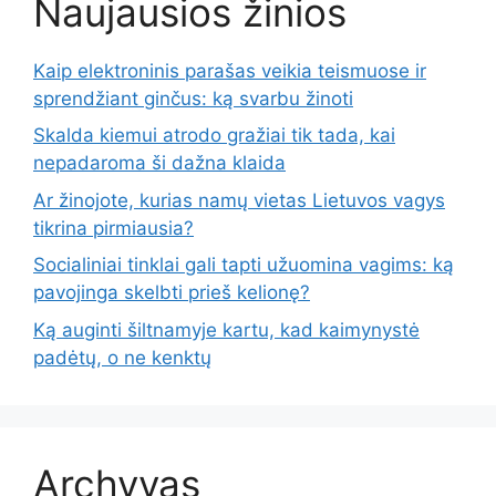
Naujausios žinios
Kaip elektroninis parašas veikia teismuose ir
sprendžiant ginčus: ką svarbu žinoti
Skalda kiemui atrodo gražiai tik tada, kai
nepadaroma ši dažna klaida
Ar žinojote, kurias namų vietas Lietuvos vagys
tikrina pirmiausia?
Socialiniai tinklai gali tapti užuomina vagims: ką
pavojinga skelbti prieš kelionę?
Ką auginti šiltnamyje kartu, kad kaimynystė
padėtų, o ne kenktų
Archyvas