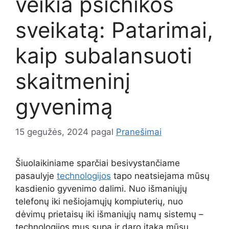
veikia psichikos
sveikatą: Patarimai,
kaip subalansuoti
skaitmeninį
gyvenimą
15 gegužės, 2024
pagal
Pranešimai
Šiuolaikiniame sparčiai besivystančiame
pasaulyje
technologijos
tapo neatsiejama mūsų
kasdienio gyvenimo dalimi. Nuo išmaniųjų
telefonų iki nešiojamųjų kompiuterių, nuo
dėvimų prietaisų iki išmaniųjų namų sistemų –
technologijos mus supa ir daro įtaką mūsų