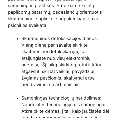
sąmoningos praktikos. Pateikiame keletą
papildomų patarimų, padėsiančių orientuotis
skaitmeninėje aplinkoje nepakenkiant savo
psichikos sveikatai:
Skaitmeninės detoksikacijos dienos:
Vieną dieną per savaitę skirkite
skaitmeninei detoksikacijai, kai
atsijungiate nuo visų elektroninių
prietaisų. Šį laiką skirkite protui ir kūnui
atgaivinti skirtai veiklai, pavyzdžiui,
žygiams pėsčiomis, skaitymui arba
bendravimui su artimaisiais.
Sąmoningas technologijų naudojimas:
Naudokitės technologijomis sąmoningai.
Atkreipkite dėmesį į tai, kaip jaučiatės dėl
tam tikrų programėlių ar svetainių, ir