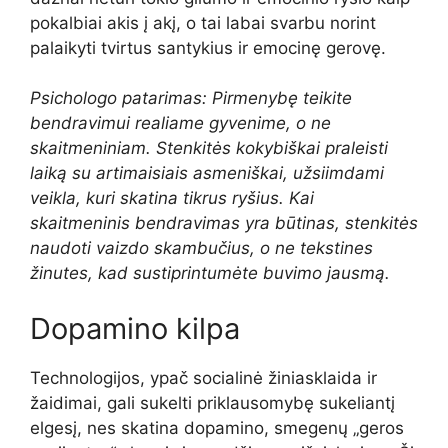
pokalbiai akis į akį, o tai labai svarbu norint
palaikyti tvirtus santykius ir emocinę gerovę.
Psichologo patarimas: Pirmenybę teikite
bendravimui realiame gyvenime, o ne
skaitmeniniam. Stenkitės kokybiškai praleisti
laiką su artimaisiais asmeniškai, užsiimdami
veikla, kuri skatina tikrus ryšius. Kai
skaitmeninis bendravimas yra būtinas, stenkitės
naudoti vaizdo skambučius, o ne tekstines
žinutes, kad sustiprintumėte buvimo jausmą.
Dopamino kilpa
Technologijos, ypač socialinė žiniasklaida ir
žaidimai, gali sukelti priklausomybę sukeliantį
elgesį, nes skatina dopamino, smegenų „geros