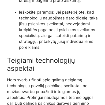
stresą ir pagerinti proto aiškumą.
Ieškokite paramos: Jei pastebėjote, kad
technologijų naudojimas daro didelę įtaką
jūsų psichikos sveikatai, nedvejodami
kreipkitės pagalbos į psichikos sveikatos
specialistą. Jie gali suteikti patarimų ir
strategijų, pritaikytų jūsų individualiems
poreikiams.
Teigiami technologijų
aspektai
Nors svarbu žinoti apie galimą neigiamą
technologijų poveikį psichikos sveikatai, ne
mažiau svarbu pripažinti ir teigiamus jų
aspektus. Protingai naudojamos technologijos
gali būti galinga psichikos gerovės gerinimo