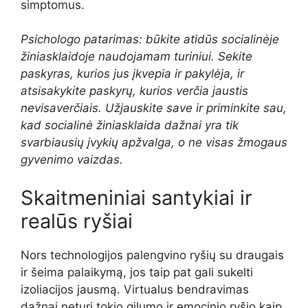
simptomus.
Psichologo patarimas: būkite atidūs socialinėje
žiniasklaidoje naudojamam turiniui. Sekite
paskyras, kurios jus įkvepia ir pakylėja, ir
atsisakykite paskyrų, kurios verčia jaustis
nevisaverčiais. Užjauskite save ir priminkite sau,
kad socialinė žiniasklaida dažnai yra tik
svarbiausių įvykių apžvalga, o ne visas žmogaus
gyvenimo vaizdas.
Skaitmeniniai santykiai ir
realūs ryšiai
Nors technologijos palengvino ryšių su draugais
ir šeima palaikymą, jos taip pat gali sukelti
izoliacijos jausmą. Virtualus bendravimas
dažnai neturi tokio gilumo ir emocinio ryšio kaip