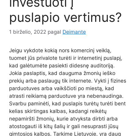
investuoti į
puslapio vertimus?
1 birželio, 2022
pagal
Deimante
Jeigu vykdote kokią nors komercinį veiklą,
tuomet jūs privalote turėti ir internetinį puslapį,
kad galėtumėte pasiekti didesnę auditoriją.
Jokia paslaptis, kad dauguma žmonių ieško
prekių arba paslaugų tik internete. Vykti į fizines
parduotuves arba vaikščioti po miestą, kad
atrasti reikiamą parduotuve yra nebenaudinga.
Svarbu paminėti, kad puslapis turėtų turėti bent
kelias skirtingas kalbas, kadangi reikėtų
nepamiršti žmonių, kurie atvyksta dirbti arba
atostogauti iš kitų šalių ir gali nesuprasti jūsų
gimtosios kalbos. Tarkime Lietuvoje, yra daug