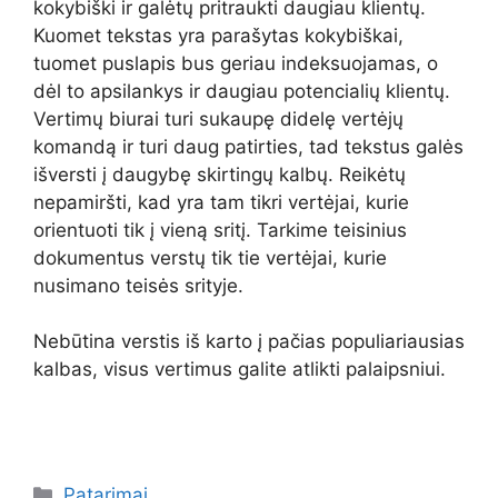
kokybiški ir galėtų pritraukti daugiau klientų.
Kuomet tekstas yra parašytas kokybiškai,
tuomet puslapis bus geriau indeksuojamas, o
dėl to apsilankys ir daugiau potencialių klientų.
Vertimų biurai turi sukaupę didelę vertėjų
komandą ir turi daug patirties, tad tekstus galės
išversti į daugybę skirtingų kalbų. Reikėtų
nepamiršti, kad yra tam tikri vertėjai, kurie
orientuoti tik į vieną sritį. Tarkime teisinius
dokumentus verstų tik tie vertėjai, kurie
nusimano teisės srityje.
Nebūtina verstis iš karto į pačias populiariausias
kalbas, visus vertimus galite atlikti palaipsniui.
Kategorijos
Patarimai