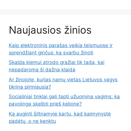
Naujausios žinios
Kaip elektroninis parašas veikia teismuose ir
sprendžiant ginčus: ką svarbu žinoti
Skalda kiemui atrodo gražiai tik tada, kai
nepadaroma ši dažna klaida
Ar žinojote, kurias namų vietas Lietuvos vagys
tikrina pirmiausia?
Socialiniai tinklai gali tapti užuomina vagims: ką
pavojinga skelbti prieš kelionę?
Ką auginti šiltnamyje kartu, kad kaimynystė
padėtų, o ne kenktų