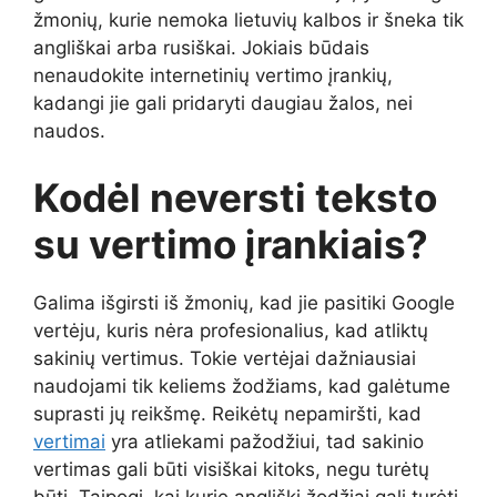
žmonių, kurie nemoka lietuvių kalbos ir šneka tik
angliškai arba rusiškai. Jokiais būdais
nenaudokite internetinių vertimo įrankių,
kadangi jie gali pridaryti daugiau žalos, nei
naudos.
Kodėl neversti teksto
su vertimo įrankiais?
Galima išgirsti iš žmonių, kad jie pasitiki Google
vertėju, kuris nėra profesionalius, kad atliktų
sakinių vertimus. Tokie vertėjai dažniausiai
naudojami tik keliems žodžiams, kad galėtume
suprasti jų reikšmę. Reikėtų nepamiršti, kad
vertimai
yra atliekami pažodžiui, tad sakinio
vertimas gali būti visiškai kitoks, negu turėtų
būti. Taipogi, kai kurie angliški žodžiai gali turėti