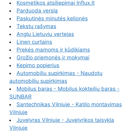
Kosmetikos atsiliepimai Influx.lt
Parduoda verslą
Paskutinės minutės kelionės
Tekstų rašymas
Anglu Lietuviu vertejas
Linen curtains
Prekės mamoms ir kūdikiams
Grožio priemonės ir mokymai
Kepimo popierius
Automobiliu supirkimas - Naudotų
automobilių supirkimas
Mobilus baras - Mobilus kokteilių baras -
SUNBAR
Santechnikas Vilniuje - Katilo montavimas
Vilniuje
Juvelyras Vilniuje - Juvelyrikos taisykla
Vilniuje