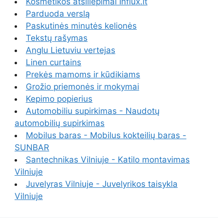
Kosmetikos atsiliepimai Influx.lt
Parduoda verslą
Paskutinės minutės kelionės
Tekstų rašymas
Anglu Lietuviu vertejas
Linen curtains
Prekės mamoms ir kūdikiams
Grožio priemonės ir mokymai
Kepimo popierius
Automobiliu supirkimas - Naudotų
automobilių supirkimas
Mobilus baras - Mobilus kokteilių baras -
SUNBAR
Santechnikas Vilniuje - Katilo montavimas
Vilniuje
Juvelyras Vilniuje - Juvelyrikos taisykla
Vilniuje