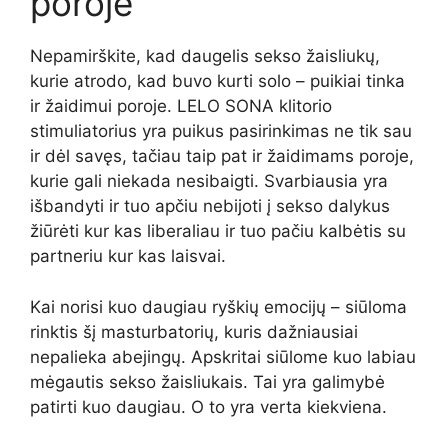
poroje
Nepamirškite, kad daugelis sekso žaisliukų,
kurie atrodo, kad buvo kurti solo – puikiai tinka
ir žaidimui poroje. LELO SONA klitorio
stimuliatorius yra puikus pasirinkimas ne tik sau
ir dėl savęs, tačiau taip pat ir žaidimams poroje,
kurie gali niekada nesibaigti. Svarbiausia yra
išbandyti ir tuo apčiu nebijoti į sekso dalykus
žiūrėti kur kas liberaliau ir tuo pačiu kalbėtis su
partneriu kur kas laisvai.
Kai norisi kuo daugiau ryškių emocijų – siūloma
rinktis šį masturbatorių, kuris dažniausiai
nepalieka abejingų. Apskritai siūlome kuo labiau
mėgautis sekso žaisliukais. Tai yra galimybė
patirti kuo daugiau. O to yra verta kiekviena.