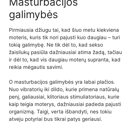
Masturbacijos
galimybės
Pirmiausia džiugu tai, kad šiuo metu kiekviena
moteris, kuris tik nori pajusti kuo daugiau – turi
tokią galimybę. Ne tik dėl to, kad sekso
žaisliukų pasiūla dažniausiai atima žadą, tačiau
ir dėl to, kad vis daugiau moterų supranta, kad
reikia mėgautis savimi.
O masturbacijos galimybės yra labai plačios.
Nuo vibratorių iki dildo, kurie primena natūralų
penį, galiausiai, klitoriaus stimuliatoriaus, kurie
kaip teigia moterys, dažniausiai padeda pajusti
organizmą. Taigi, verta išbandyti, nes tokiu
atveju potyriai bus tikrai patys geriausi.