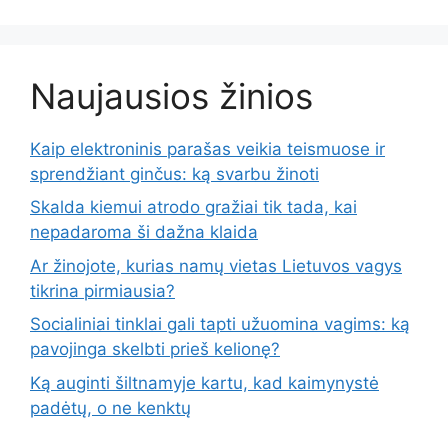
Naujausios žinios
Kaip elektroninis parašas veikia teismuose ir
sprendžiant ginčus: ką svarbu žinoti
Skalda kiemui atrodo gražiai tik tada, kai
nepadaroma ši dažna klaida
Ar žinojote, kurias namų vietas Lietuvos vagys
tikrina pirmiausia?
Socialiniai tinklai gali tapti užuomina vagims: ką
pavojinga skelbti prieš kelionę?
Ką auginti šiltnamyje kartu, kad kaimynystė
padėtų, o ne kenktų