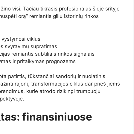
žino visi. Tačiau tikrasis profesionalas šioje srityje
nuspėti orą” remiantis giliu istorinių rinkos
 vystymosi ciklus
nos svyravimų supratimas
as remiantis subtiliais rinkos signalais
ymas ir pritaikymas prognozėms
a patirtis, tūkstančiai sandorių ir nuolatinis
žinti rajonų transformacijos ciklus dar prieš jiems
rendimus, kurie atrodo rizikingi trumpuoju
spektyvoje.
tas: finansiniuose