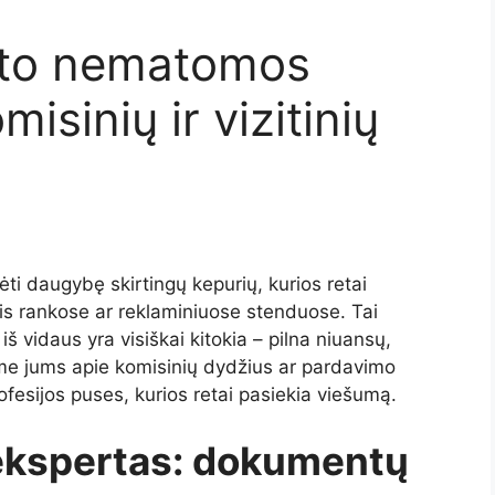
ato nematomos
isinių ir vizitinių
ėti daugybę skirtingų kepurių, kurios retai
s rankose ar reklaminiuose stenduose. Tai
 iš vidaus yra visiškai kitokia – pilna niuansų,
sime jums apie komisinių dydžius ar pardavimo
profesijos puses, kurios retai pasiekia viešumą.
ekspertas: dokumentų