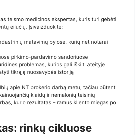
kas teismo medicinos ekspertas, kuris turi gebėti
tų eilučių. Įsivaizduokite:
dastrinių matavimų bylose, kurių net notarai
enuose pirkimo-pardavimo sandoriuose
idines problemas, kurios gali iškilti ateityje
atyti tikrąją nuosavybės istoriją
lbių apie NT brokerio darbą metu, tačiau būtent
ainuojančių klaidų ir nemalonių teisinių
rbas, kurio rezultatas – ramus kliento miegas po
kas: rinkų cikluose