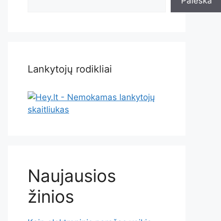
Paieška
Lankytojų rodikliai
Naujausios
žinios