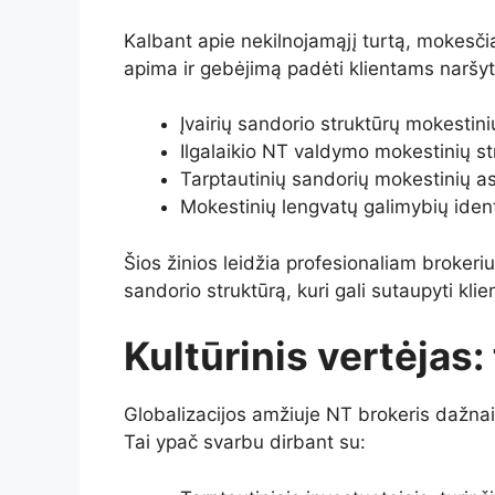
Kalbant apie nekilnojamąjį turtą, mokesči
apima ir gebėjimą padėti klientams naršyt
Įvairių sandorio struktūrų mokesti
Ilgalaikio NT valdymo mokestinių s
Tarptautinių sandorių mokestinių a
Mokestinių lengvatų galimybių iden
Šios žinios leidžia profesionaliam brokeriui
sandorio struktūrą, kuri gali sutaupyti kli
Kultūrinis vertėjas:
Globalizacijos amžiuje NT brokeris dažnai 
Tai ypač svarbu dirbant su: