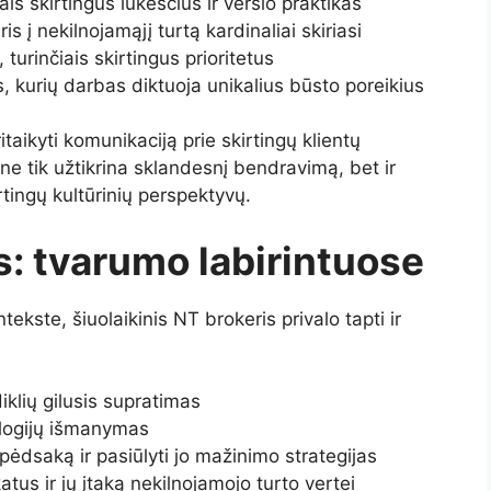
ais skirtingus lūkesčius ir verslo praktikas
ris į nekilnojamąjį turtą kardinaliai skiriasi
, turinčiais skirtingus prioritetus
 kurių darbas diktuoja unikalius būsto poreikius
itaikyti komunikaciją prie skirtingų klientų
ne tik užtikrina sklandesnį bendravimą, bet ir
irtingų kultūrinių perspektyvų.
s: tvarumo labirintuose
ekste, šiuolaikinis NT brokeris privalo tapti ir
klių gilusis supratimas
ologijų išmanymas
pėdsaką ir pasiūlyti jo mažinimo strategijas
atus ir jų įtaką nekilnojamojo turto vertei