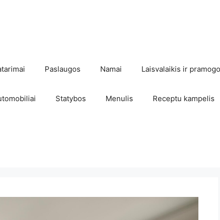
atarimai
Paslaugos
Namai
Laisvalaikis ir pramog
utomobiliai
Statybos
Menulis
Receptu kampelis