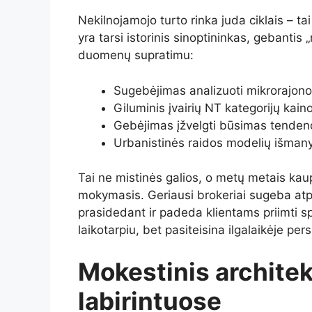
Nekilnojamojo turto rinka juda ciklais – tai 
yra tarsi istorinis sinoptininkas, gebantis „
duomenų supratimu:
Sugebėjimas analizuoti mikrorajono
Giluminis įvairių NT kategorijų kai
Gebėjimas įžvelgti būsimas tendencij
Urbanistinės raidos modelių išman
Tai ne mistinės galios, o metų metais kaupt
mokymasis. Geriausi brokeriai sugeba atpa
prasidedant ir padeda klientams priimti sp
laikotarpiu, bet pasiteisina ilgalaikėje per
Mokestinis architek
labirintuose