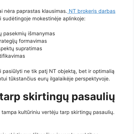
ai nėra paprastas klausimas.
NT brokeris darbas
i sudėtingoje mokestinėje aplinkoje:
nių pasekmių išmanymas
trategijų formavimas
spektų supratimas
tifikavimas
 pasiūlyti ne tik patį NT objektą, bet ir optimalią
entui tūkstančius eurų ilgalaikėje perspektyvoje.
 tarp skirtingų pasaulių
tampa kultūriniu vertėju tarp skirtingų pasaulių.