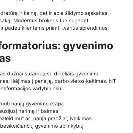
adratūrą ir kainą, bet ir apie šildymo sąskaitas,
saką. Modernus brokeris turi sugebėti
ir padėti klientams priimti tvarius sprendimus.
sformatorius: gyvenimo
as
imas dažnai sutampa su dideliais gyvenimo
as, išėjimas į pensiją, darbo vietos keitimas. NT
ansformacijos vadybininku:
zuoti naują gyvenimo etapą
susijusį nerimą ir baimes
„paleidimu” ar „nauja pradžia”, įveikimas
e besikeičiančių gyvenimo aplinkybių