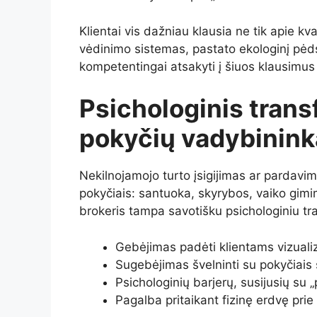
Klientai vis dažniau klausia ne tik apie kv
vėdinimo sistemas, pastato ekologinį pėd
kompetentingai atsakyti į šiuos klausimus 
Psichologinis tran
pokyčių vadybinink
Nekilnojamojo turto įsigijimas ar pardav
pokyčiais: santuoka, skyrybos, vaiko gimim
brokeris tampa savotišku psichologiniu tr
Gebėjimas padėti klientams vizuali
Sugebėjimas švelninti su pokyčiais 
Psichologinių barjerų, susijusių su 
Pagalba pritaikant fizinę erdvę pri