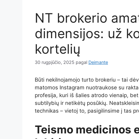
NT brokerio am
dimensijos: už kom
kortelių
30 rugpjūčio, 2025
pagal
Deimante
Būti nekilnojamojo turto brokeriu – tai dėv
matomos Instagram nuotraukose su raktai
profesija, kuri iš šalies atrodo vienaip, bet
subtilybių ir netikėtų posūkių. Neatsklei
technikas – vietoj to, pasigilinsime į tas 
Teismo medicinos 