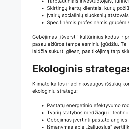
Tarptautiniais investuotojais, turinči
Skirtingų kartų klientais, kurių požiū
Įvairių socialinių sluoksnių atstovais
Specifinėmis profesinėmis grupėmis,
Gebėjimas „išversti” kultūrinius kodus ir pr
pasaulėžiūros tampa esminiu įgūdžiu. Tai 
leidžia sukurti gilesnį pasitikėjimą tarp sk
Ekologinis stratega
Klimato kaitos ir aplinkosaugos iššūkių kont
ekologiniu strategu:
Pastatų energetinio efektyvumo rodi
Tvarių statybos medžiagų ir techn
Gebėjimas įvertinti pastato anglies 
Išmanymas apie „žaliuosius” sertifik