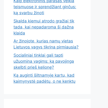
Kaip elektroninis parašas veikia
teismuose ir sprendžiant ginčus:
ką svarbu žinoti
Skalda kiemui atrodo gražiai tik
tada, kai nepadaroma ši dažna
klaida
Ar žinojote, kurias namų vietas
Lietuvos vagys tikrina pirmiausia?
Socialiniai tinklai gali tapti
užuomina vagims: ką pavojinga
skelbti prieš kelionę?
Ką auginti šiltnamyje kartu, kad
kaimynystė padėtų, o ne kenktų