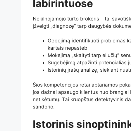
labirintuose
Nekilnojamojo turto brokeris – tai savotiš
įžvelgti „diagnozę” tarp daugybės dokumen
Gebėjimą identifikuoti problemas ka
kartais nepastebi
Mokėjimą „skaityti tarp eilučių” s
Sugebėjimą atpažinti potencialias jur
Istorinių įrašų analizę, siekiant nust
Šios kompetencijos retai aptariamos poka
jos dažnai apsaugo klientus nuo brangiai k
netikėtumų. Tai kruopštus detektyvinis da
sandorio.
Istorinis sinoptinin