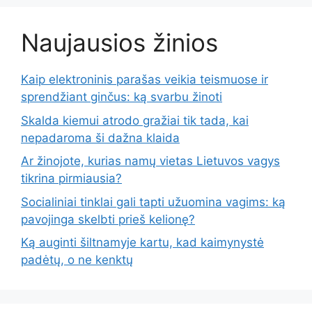
Naujausios žinios
Kaip elektroninis parašas veikia teismuose ir
sprendžiant ginčus: ką svarbu žinoti
Skalda kiemui atrodo gražiai tik tada, kai
nepadaroma ši dažna klaida
Ar žinojote, kurias namų vietas Lietuvos vagys
tikrina pirmiausia?
Socialiniai tinklai gali tapti užuomina vagims: ką
pavojinga skelbti prieš kelionę?
Ką auginti šiltnamyje kartu, kad kaimynystė
padėtų, o ne kenktų