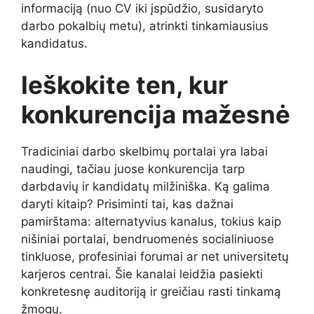
informaciją (nuo CV iki įspūdžio, susidaryto
darbo pokalbių metu), atrinkti tinkamiausius
kandidatus.
Ieškokite ten, kur
konkurencija mažesnė
Tradiciniai darbo skelbimų portalai yra labai
naudingi, tačiau juose konkurencija tarp
darbdavių ir kandidatų milžiniška. Ką galima
daryti kitaip? Prisiminti tai, kas dažnai
pamirštama: alternatyvius kanalus, tokius kaip
nišiniai portalai, bendruomenės socialiniuose
tinkluose, profesiniai forumai ar net universitetų
karjeros centrai. Šie kanalai leidžia pasiekti
konkretesnę auditoriją ir greičiau rasti tinkamą
žmogų.