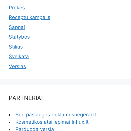
Prekės
Receptu kampelis
Sapnai
Statybos
Stilius
Sveikata
Verslas
PARTNERIAI
Seo paslaugos beklamosnegerai.lt
Kosmetikos atsiliepimai Influx.lt
Parduoda verslą