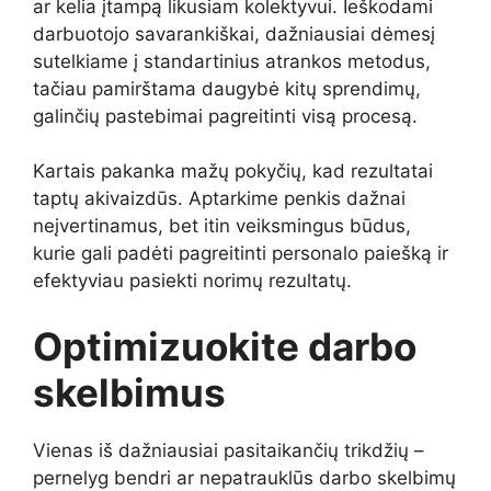
ar kelia įtampą likusiam kolektyvui. Ieškodami
darbuotojo savarankiškai, dažniausiai dėmesį
sutelkiame į standartinius atrankos metodus,
tačiau pamirštama daugybė kitų sprendimų,
galinčių pastebimai pagreitinti visą procesą.
Kartais pakanka mažų pokyčių, kad rezultatai
taptų akivaizdūs. Aptarkime penkis dažnai
neįvertinamus, bet itin veiksmingus būdus,
kurie gali padėti pagreitinti personalo paiešką ir
efektyviau pasiekti norimų rezultatų.
Optimizuokite darbo
skelbimus
Vienas iš dažniausiai pasitaikančių trikdžių –
pernelyg bendri ar nepatrauklūs darbo skelbimų