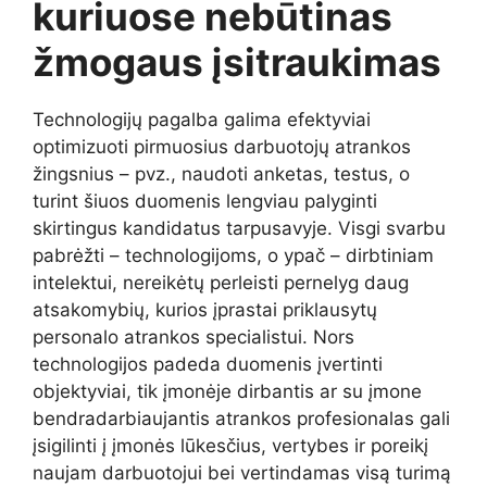
kuriuose nebūtinas
žmogaus įsitraukimas
Technologijų pagalba galima efektyviai
optimizuoti pirmuosius darbuotojų atrankos
žingsnius – pvz., naudoti anketas, testus, o
turint šiuos duomenis lengviau palyginti
skirtingus kandidatus tarpusavyje. Visgi svarbu
pabrėžti – technologijoms, o ypač – dirbtiniam
intelektui, nereikėtų perleisti pernelyg daug
atsakomybių, kurios įprastai priklausytų
personalo atrankos specialistui. Nors
technologijos padeda duomenis įvertinti
objektyviai, tik įmonėje dirbantis ar su įmone
bendradarbiaujantis atrankos profesionalas gali
įsigilinti į įmonės lūkesčius, vertybes ir poreikį
naujam darbuotojui bei vertindamas visą turimą