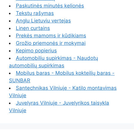
Paskutinės minutės kelionės
Tekstų rašymas
Anglu Lietuviu vertejas
Linen curtains
Prekės mamoms ir kūdikiams
Grožio priemonės ir mokymai
Kepimo popierius
Automobiliu supirkimas - Naudotų
automobilių supirkimas
Mobilus baras - Mobilus kokteilių baras -
SUNBAR
Santechnikas Vilniuje - Katilo montavimas
Vilniuje
Juvelyras Vilniuje - Juvelyrikos taisykla
Vilniuje