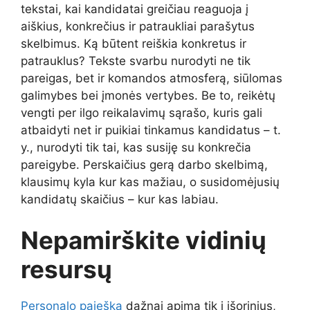
tekstai, kai kandidatai greičiau reaguoja į
aiškius, konkrečius ir patraukliai parašytus
skelbimus. Ką būtent reiškia konkretus ir
patrauklus? Tekste svarbu nurodyti ne tik
pareigas, bet ir komandos atmosferą, siūlomas
galimybes bei įmonės vertybes. Be to, reikėtų
vengti per ilgo reikalavimų sąrašo, kuris gali
atbaidyti net ir puikiai tinkamus kandidatus – t.
y., nurodyti tik tai, kas susiję su konkrečia
pareigybe. Perskaičius gerą darbo skelbimą,
klausimų kyla kur kas mažiau, o susidomėjusių
kandidatų skaičius – kur kas labiau.
Nepamirškite vidinių
resursų
Personalo paieška
dažnai apima tik į išorinius,