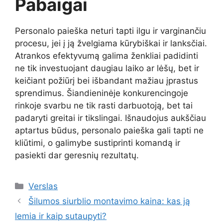
Pabaigai
Personalo paieška neturi tapti ilgu ir varginančiu
procesu, jei į ją žvelgiama kūrybiškai ir lanksčiai.
Atrankos efektyvumą galima ženkliai padidinti
ne tik investuojant daugiau laiko ar lėšų, bet ir
keičiant požiūrį bei išbandant mažiau įprastus
sprendimus. Šiandieninėje konkurencingoje
rinkoje svarbu ne tik rasti darbuotoją, bet tai
padaryti greitai ir tikslingai. Išnaudojus aukščiau
aptartus būdus, personalo paieška gali tapti ne
kliūtimi, o galimybe sustiprinti komandą ir
pasiekti dar geresnių rezultatų.
Kategorijos
Verslas
Šilumos siurblio montavimo kaina: kas ją
lemia ir kaip sutaupyti?