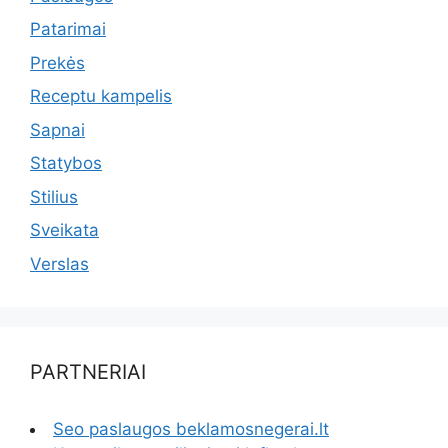
Patarimai
Prekės
Receptu kampelis
Sapnai
Statybos
Stilius
Sveikata
Verslas
PARTNERIAI
Seo paslaugos beklamosnegerai.lt