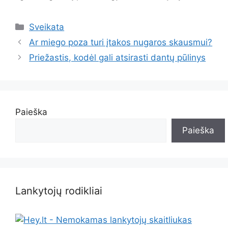
Kategorijos
Sveikata
Ar miego poza turi įtakos nugaros skausmui?
Priežastis, kodėl gali atsirasti dantų pūlinys
Paieška
Paieška
Lankytojų rodikliai