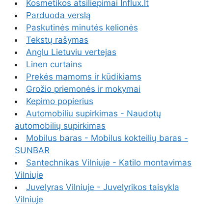
Kosmetikos atsiliepimai Influx.lt
Parduoda verslą
Paskutinės minutės kelionės
Tekstų rašymas
Anglu Lietuviu vertejas
Linen curtains
Prekės mamoms ir kūdikiams
Grožio priemonės ir mokymai
Kepimo popierius
Automobiliu supirkimas - Naudotų
automobilių supirkimas
Mobilus baras - Mobilus kokteilių baras -
SUNBAR
Santechnikas Vilniuje - Katilo montavimas
Vilniuje
Juvelyras Vilniuje - Juvelyrikos taisykla
Vilniuje