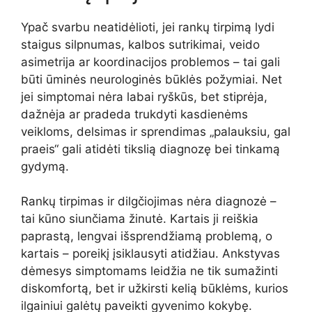
Ypač svarbu neatidėlioti, jei rankų tirpimą lydi
staigus silpnumas, kalbos sutrikimai, veido
asimetrija ar koordinacijos problemos – tai gali
būti ūminės neurologinės būklės požymiai. Net
jei simptomai nėra labai ryškūs, bet stiprėja,
dažnėja ar pradeda trukdyti kasdienėms
veikloms, delsimas ir sprendimas „palauksiu, gal
praeis“ gali atidėti tikslią diagnozę bei tinkamą
gydymą.
Rankų tirpimas ir dilgčiojimas nėra diagnozė –
tai kūno siunčiama žinutė. Kartais ji reiškia
paprastą, lengvai išsprendžiamą problemą, o
kartais – poreikį įsiklausyti atidžiau. Ankstyvas
dėmesys simptomams leidžia ne tik sumažinti
diskomfortą, bet ir užkirsti kelią būklėms, kurios
ilgainiui galėtų paveikti gyvenimo kokybę.