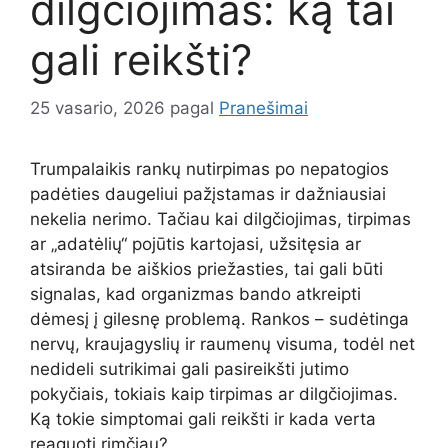
dilgčiojimas: ką tai
gali reikšti?
25 vasario, 2026
pagal
Pranešimai
Trumpalaikis rankų nutirpimas po nepatogios
padėties daugeliui pažįstamas ir dažniausiai
nekelia nerimo. Tačiau kai dilgčiojimas, tirpimas
ar „adatėlių“ pojūtis kartojasi, užsitęsia ar
atsiranda be aiškios priežasties, tai gali būti
signalas, kad organizmas bando atkreipti
dėmesį į gilesnę problemą. Rankos – sudėtinga
nervų, kraujagyslių ir raumenų visuma, todėl net
nedideli sutrikimai gali pasireikšti jutimo
pokyčiais, tokiais kaip tirpimas ar dilgčiojimas.
Ką tokie simptomai gali reikšti ir kada verta
reaguoti rimčiau?