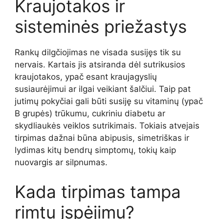
Kraujotakos ir
sisteminės priežastys
Rankų dilgčiojimas ne visada susijęs tik su
nervais. Kartais jis atsiranda dėl sutrikusios
kraujotakos, ypač esant kraujagyslių
susiaurėjimui ar ilgai veikiant šalčiui. Taip pat
jutimų pokyčiai gali būti susiję su vitaminų (ypač
B grupės) trūkumu, cukriniu diabetu ar
skydliaukės veiklos sutrikimais. Tokiais atvejais
tirpimas dažnai būna abipusis, simetriškas ir
lydimas kitų bendrų simptomų, tokių kaip
nuovargis ar silpnumas.
Kada tirpimas tampa
rimtu įspėjimu?