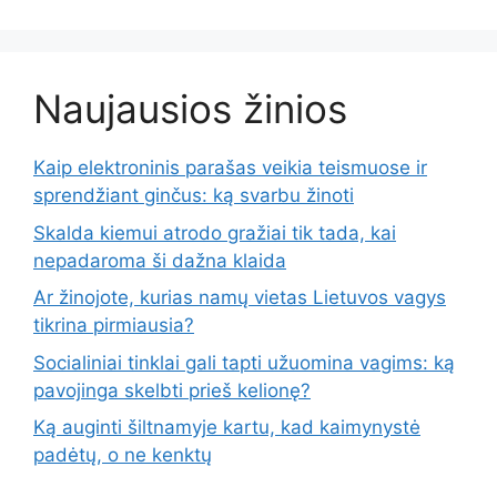
Naujausios žinios
Kaip elektroninis parašas veikia teismuose ir
sprendžiant ginčus: ką svarbu žinoti
Skalda kiemui atrodo gražiai tik tada, kai
nepadaroma ši dažna klaida
Ar žinojote, kurias namų vietas Lietuvos vagys
tikrina pirmiausia?
Socialiniai tinklai gali tapti užuomina vagims: ką
pavojinga skelbti prieš kelionę?
Ką auginti šiltnamyje kartu, kad kaimynystė
padėtų, o ne kenktų