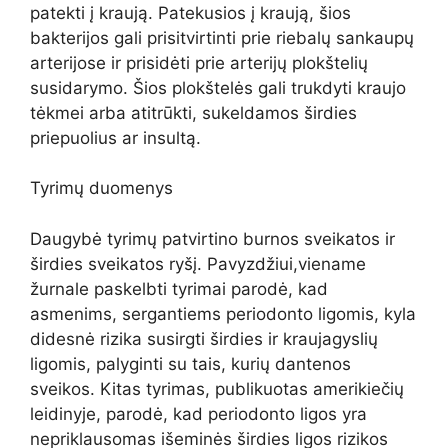
patekti į kraują. Patekusios į kraują, šios
bakterijos gali prisitvirtinti prie riebalų sankaupų
arterijose ir prisidėti prie arterijų plokštelių
susidarymo. Šios plokštelės gali trukdyti kraujo
tėkmei arba atitrūkti, sukeldamos širdies
priepuolius ar insultą.
Tyrimų duomenys
Daugybė tyrimų patvirtino burnos sveikatos ir
širdies sveikatos ryšį. Pavyzdžiui,viename
žurnale paskelbti tyrimai parodė, kad
asmenims, sergantiems periodonto ligomis, kyla
didesnė rizika susirgti širdies ir kraujagyslių
ligomis, palyginti su tais, kurių dantenos
sveikos. Kitas tyrimas, publikuotas amerikiečių
leidinyje, parodė, kad periodonto ligos yra
nepriklausomas išeminės širdies ligos rizikos