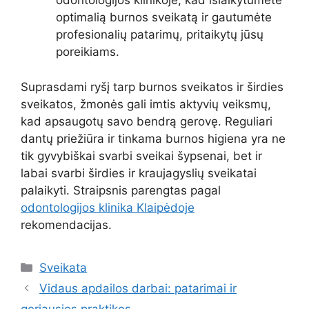
odontologijos klinikoje, kad išlaikytumėte
optimalią burnos sveikatą ir gautumėte
profesionalių patarimų, pritaikytų jūsų
poreikiams.
Suprasdami ryšį tarp burnos sveikatos ir širdies
sveikatos, žmonės gali imtis aktyvių veiksmų,
kad apsaugotų savo bendrą gerovę. Reguliari
dantų priežiūra ir tinkama burnos higiena yra ne
tik gyvybiškai svarbi sveikai šypsenai, bet ir
labai svarbi širdies ir kraujagyslių sveikatai
palaikyti. Straipsnis parengtas pagal
odontologijos klinika Klaipėdoje
rekomendacijas.
Kategorijos
Sveikata
Vidaus apdailos darbai: patarimai ir
geriausios praktikos