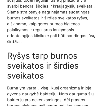
susijusi, todėl reguliari dantų priežiūra yra
svarbi bendrai širdies ir kraujagyslių sveikatai.
Šiame straipsnyje nagrinėjamas sudėtingas
burnos sveikatos ir širdies sveikatos ryšys,
aiškinama, kaip geros burnos higienos
palaikymas ir reguliarus lankymasis
odontologijos klinikoje gali būti naudingas jūsų
širdžiai.
Ryšys tarp burnos
sveikatos ir širdies
sveikatos
Burna yra vartai į visą likusį organizmą ir joje
gyvena daugybė bakterijų. Nors dauguma šių
bakterijų yra nekenksmingos, dėl prastos
burnos higienos gali padaugėti kenksmingų