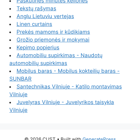
Paskutinės minutės kelionės
Tekstų rašymas
Anglu Lietuviu vertejas
Linen curtains
Prekės mamoms ir kūdikiams
Grožio priemonės ir mokymai
Kepimo popierius
Automobiliu supirkimas - Naudotų
automobilių supirkimas
Mobilus baras - Mobilus kokteilių baras -
SUNBAR
Santechnikas Vilniuje - Katilo montavimas
Vilniuje
Juvelyras Vilniuje - Juvelyrikos taisykla
Vilniuje
© 2026 CUST
• Built with
GeneratePress