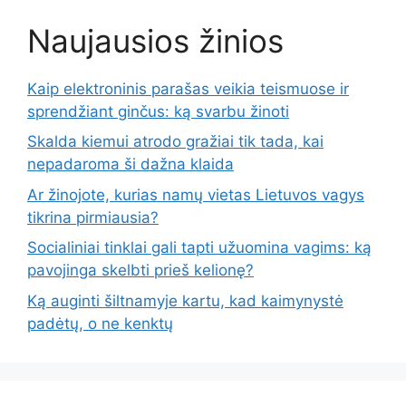
Naujausios žinios
Kaip elektroninis parašas veikia teismuose ir
sprendžiant ginčus: ką svarbu žinoti
Skalda kiemui atrodo gražiai tik tada, kai
nepadaroma ši dažna klaida
Ar žinojote, kurias namų vietas Lietuvos vagys
tikrina pirmiausia?
Socialiniai tinklai gali tapti užuomina vagims: ką
pavojinga skelbti prieš kelionę?
Ką auginti šiltnamyje kartu, kad kaimynystė
padėtų, o ne kenktų