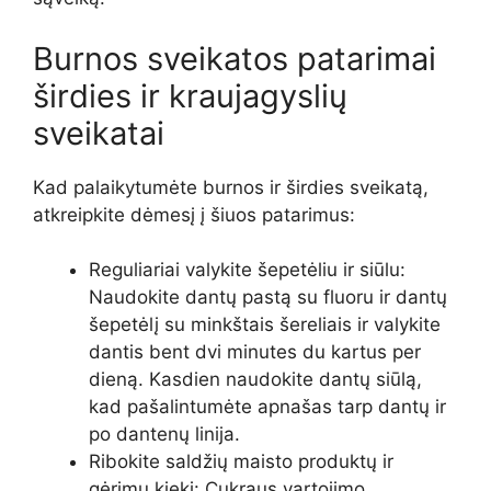
Burnos sveikatos patarimai
širdies ir kraujagyslių
sveikatai
Kad palaikytumėte burnos ir širdies sveikatą,
atkreipkite dėmesį į šiuos patarimus:
Reguliariai valykite šepetėliu ir siūlu:
Naudokite dantų pastą su fluoru ir dantų
šepetėlį su minkštais šereliais ir valykite
dantis bent dvi minutes du kartus per
dieną. Kasdien naudokite dantų siūlą,
kad pašalintumėte apnašas tarp dantų ir
po dantenų linija.
Ribokite saldžių maisto produktų ir
gėrimų kiekį: Cukraus vartojimo