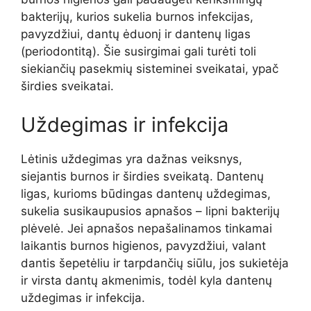
bakterijų, kurios sukelia burnos infekcijas,
pavyzdžiui, dantų ėduonį ir dantenų ligas
(periodontitą). Šie susirgimai gali turėti toli
siekiančių pasekmių sisteminei sveikatai, ypač
širdies sveikatai.
Uždegimas ir infekcija
Lėtinis uždegimas yra dažnas veiksnys,
siejantis burnos ir širdies sveikatą. Dantenų
ligas, kurioms būdingas dantenų uždegimas,
sukelia susikaupusios apnašos – lipni bakterijų
plėvelė. Jei apnašos nepašalinamos tinkamai
laikantis burnos higienos, pavyzdžiui, valant
dantis šepetėliu ir tarpdančių siūlu, jos sukietėja
ir virsta dantų akmenimis, todėl kyla dantenų
uždegimas ir infekcija.