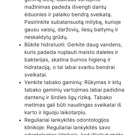
mažinimas padeda išvengti dantų
ėduonies ir palaiko bendrą sveikatą.
Pasirinkite subalansuotą mitybą, kurioje
gausu vaisių, daržovių, liesų baltymų ir
neskaldytų grūdų.
Būkite hidratuoti: Gerkite daug vandens,
kuris padeda nuplauti maisto daleles ir
bakterijas, skatina burnos higieną ir
hidrataciją, o tai labai svarbu bendrai
sveikatai.
Venkite tabako gaminių: Rūkymas ir kitų
tabako gaminių vartojimas labai padidina
dantenų ir širdies ligų riziką. Tabako
metimas gali būti naudingas sveikatai iš
karto ir ilguoju laikotarpiu.
Reguliariai lankykitės odontologijos
klinikoje: Reguliariai lankykitės savo