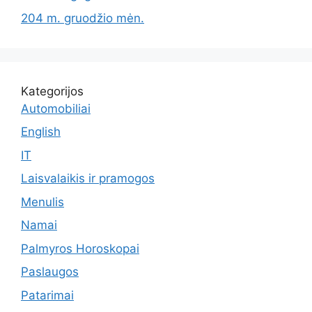
204 m. gruodžio mėn.
Kategorijos
Automobiliai
English
IT
Laisvalaikis ir pramogos
Menulis
Namai
Palmyros Horoskopai
Paslaugos
Patarimai