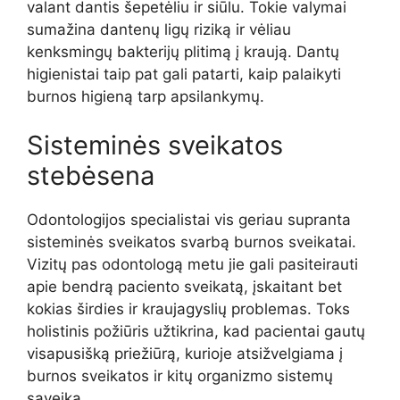
valant dantis šepetėliu ir siūlu. Tokie valymai
sumažina dantenų ligų riziką ir vėliau
kenksmingų bakterijų plitimą į kraują. Dantų
higienistai taip pat gali patarti, kaip palaikyti
burnos higieną tarp apsilankymų.
Sisteminės sveikatos
stebėsena
Odontologijos specialistai vis geriau supranta
sisteminės sveikatos svarbą burnos sveikatai.
Vizitų pas odontologą metu jie gali pasiteirauti
apie bendrą paciento sveikatą, įskaitant bet
kokias širdies ir kraujagyslių problemas. Toks
holistinis požiūris užtikrina, kad pacientai gautų
visapusišką priežiūrą, kurioje atsižvelgiama į
burnos sveikatos ir kitų organizmo sistemų
sąveiką.