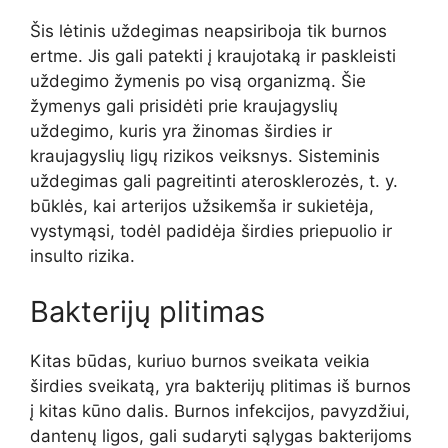
Šis lėtinis uždegimas neapsiriboja tik burnos
ertme. Jis gali patekti į kraujotaką ir paskleisti
uždegimo žymenis po visą organizmą. Šie
žymenys gali prisidėti prie kraujagyslių
uždegimo, kuris yra žinomas širdies ir
kraujagyslių ligų rizikos veiksnys. Sisteminis
uždegimas gali pagreitinti aterosklerozės, t. y.
būklės, kai arterijos užsikemša ir sukietėja,
vystymąsi, todėl padidėja širdies priepuolio ir
insulto rizika.
Bakterijų plitimas
Kitas būdas, kuriuo burnos sveikata veikia
širdies sveikatą, yra bakterijų plitimas iš burnos
į kitas kūno dalis. Burnos infekcijos, pavyzdžiui,
dantenų ligos, gali sudaryti sąlygas bakterijoms