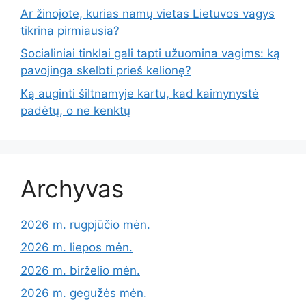
Ar žinojote, kurias namų vietas Lietuvos vagys
tikrina pirmiausia?
Socialiniai tinklai gali tapti užuomina vagims: ką
pavojinga skelbti prieš kelionę?
Ką auginti šiltnamyje kartu, kad kaimynystė
padėtų, o ne kenktų
Archyvas
2026 m. rugpjūčio mėn.
2026 m. liepos mėn.
2026 m. birželio mėn.
2026 m. gegužės mėn.