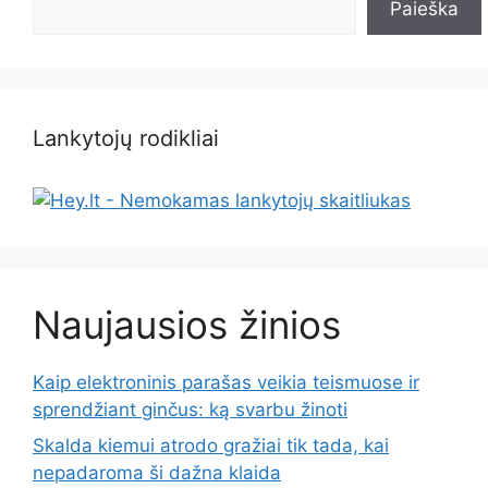
Paieška
Lankytojų rodikliai
Naujausios žinios
Kaip elektroninis parašas veikia teismuose ir
sprendžiant ginčus: ką svarbu žinoti
Skalda kiemui atrodo gražiai tik tada, kai
nepadaroma ši dažna klaida