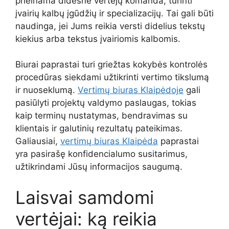
prieinama didesnė vertėjų komanda, turinti
įvairių kalbų įgūdžių ir specializacijų. Tai gali būti
naudinga, jei Jums reikia versti didelius tekstų
kiekius arba tekstus įvairiomis kalbomis.
Biurai paprastai turi griežtas kokybės kontrolės
procedūras siekdami užtikrinti vertimo tikslumą
ir nuoseklumą.
Vertimų biuras Klaipėdoje
gali
pasiūlyti projektų valdymo paslaugas, tokias
kaip terminų nustatymas, bendravimas su
klientais ir galutinių rezultatų pateikimas.
Galiausiai,
vertimų biuras Klaipėda
paprastai
yra pasirašę konfidencialumo susitarimus,
užtikrindami Jūsų informacijos saugumą.
Laisvai samdomi
vertėjai: ką reikia