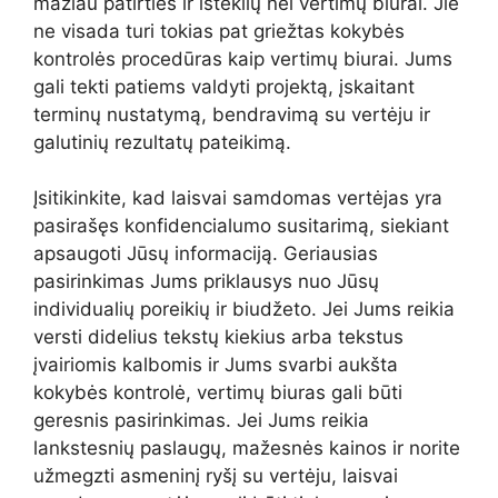
mažiau patirties ir išteklių nei vertimų biurai. Jie
ne visada turi tokias pat griežtas kokybės
kontrolės procedūras kaip vertimų biurai. Jums
gali tekti patiems valdyti projektą, įskaitant
terminų nustatymą, bendravimą su vertėju ir
galutinių rezultatų pateikimą.
Įsitikinkite, kad laisvai samdomas vertėjas yra
pasirašęs konfidencialumo susitarimą, siekiant
apsaugoti Jūsų informaciją. Geriausias
pasirinkimas Jums priklausys nuo Jūsų
individualių poreikių ir biudžeto. Jei Jums reikia
versti didelius tekstų kiekius arba tekstus
įvairiomis kalbomis ir Jums svarbi aukšta
kokybės kontrolė, vertimų biuras gali būti
geresnis pasirinkimas. Jei Jums reikia
lankstesnių paslaugų, mažesnės kainos ir norite
užmegzti asmeninį ryšį su vertėju, laisvai