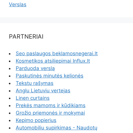
Verslas
PARTNERIAI
Seo paslaugos beklamosnegerai.lt
Kosmetikos atsiliepimai Influx.lt
Parduoda verslą
Paskutinės minutės kelionės
Tekstų rašymas
Anglu Lietuviu vertejas
Linen curtains
Prekės mamoms ir kūdikiams
Grožio priemonės ir mokymai
Kepimo popierius
Automobiliu supirkimas - Naudotų