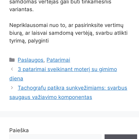
samdomas vertėjas gali būti tinkamesnis
variantas.
Nepriklausomai nuo to, ar pasirinksite vertimų
biurą, ar laisvai samdomą vertėją, svarbu atlikti
tyrimą, palyginti
Kategorijos
Paslaugos
,
Patarimai
3 patarimai sveikinant moterį su gimimo
diena
Tachografų patikra sunkvežimiams: svarbus
saugaus važiavimo komponentas
Paieška