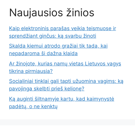
Naujausios žinios
Kaip elektroninis parašas veikia teismuose ir
sprendžiant ginčus: ką svarbu žinoti
Skalda kiemui atrodo gražiai tik tada, kai
nepadaroma ši dažna klaida
Ar žinojote, kurias namų vietas Lietuvos vagys
tikrina pirmiausia?
Socialiniai tinklai gali tapti užuomina vagims: ką
pavojinga skelbti prieš kelionę?
Ką auginti šiltnamyje kartu, kad kaimynystė
padėtų, o ne kenktų