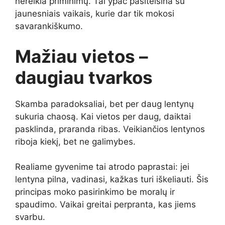
nereikia priminimų. Tai ypač pasiteisina su
jaunesniais vaikais, kurie dar tik mokosi
savarankiškumo.
Mažiau vietos –
daugiau tvarkos
Skamba paradoksaliai, bet per daug lentynų
sukuria chaosą. Kai vietos per daug, daiktai
pasklinda, praranda ribas. Veikiančios lentynos
riboja kiekį, bet ne galimybes.
Realiame gyvenime tai atrodo paprastai: jei
lentyna pilna, vadinasi, kažkas turi iškeliauti. Šis
principas moko pasirinkimo be moralų ir
spaudimo. Vaikai greitai perpranta, kas jiems
svarbu.