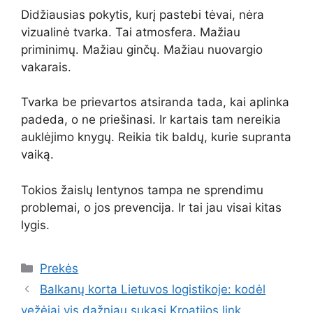
Didžiausias pokytis, kurį pastebi tėvai, nėra
vizualinė tvarka. Tai atmosfera. Mažiau
priminimų. Mažiau ginčų. Mažiau nuovargio
vakarais.
Tvarka be prievartos atsiranda tada, kai aplinka
padeda, o ne priešinasi. Ir kartais tam nereikia
auklėjimo knygų. Reikia tik baldų, kurie supranta
vaiką.
Tokios žaislų lentynos tampa ne sprendimu
problemai, o jos prevencija. Ir tai jau visai kitas
lygis.
Kategorijos
Prekės
Balkanų korta Lietuvos logistikoje: kodėl
vežėjai vis dažniau sukasi Kroatijos link