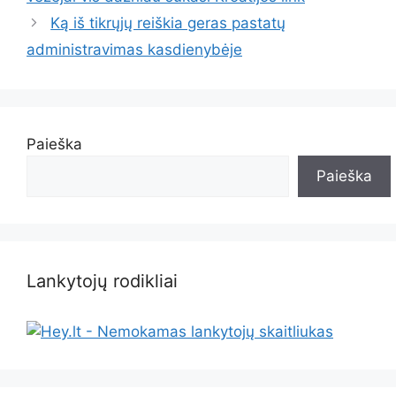
Ką iš tikrųjų reiškia geras pastatų
administravimas kasdienybėje
Paieška
Paieška
Lankytojų rodikliai