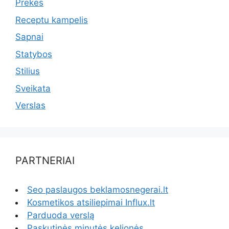
Prekės
Receptu kampelis
Sapnai
Statybos
Stilius
Sveikata
Verslas
PARTNERIAI
Seo paslaugos beklamosnegerai.lt
Kosmetikos atsiliepimai Influx.lt
Parduoda verslą
Paskutinės minutės kelionės