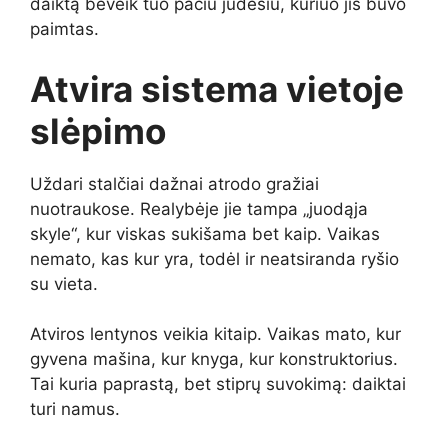
daiktą beveik tuo pačiu judesiu, kuriuo jis buvo
paimtas.
Atvira sistema vietoje
slėpimo
Uždari stalčiai dažnai atrodo gražiai
nuotraukose. Realybėje jie tampa „juodąja
skyle“, kur viskas sukišama bet kaip. Vaikas
nemato, kas kur yra, todėl ir neatsiranda ryšio
su vieta.
Atviros lentynos veikia kitaip. Vaikas mato, kur
gyvena mašina, kur knyga, kur konstruktorius.
Tai kuria paprastą, bet stiprų suvokimą: daiktai
turi namus.