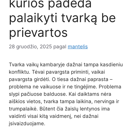
kurios padeda
palaikyti tvarką be
prievartos
28 gruodžio, 2025
pagal
mantelis
Tvarka vaikų kambaryje dažnai tampa kasdieniu
konfliktu. Tėvai pavargsta priminti, vaikai
pavargsta girdėti. O tiesa dažnai paprasta –
problema ne vaikuose ir ne tingėjime. Problema
slypi pačiuose balduose. Kai daiktams nėra
aiškios vietos, tvarka tampa laikina, nervinga ir
trumpalaikė. Būtent čia žaislų lentynos ima
vaidinti visai kitą vaidmenį, nei dažnai
įsivaizduojame.