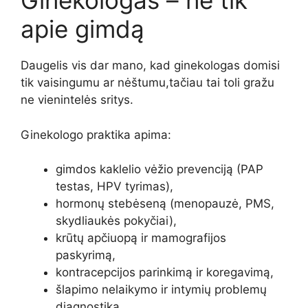
Ginekologas – ne tik
apie gimdą
Daugelis vis dar mano, kad ginekologas domisi
tik vaisingumu ar nėštumu,tačiau tai toli gražu
ne vienintelės sritys.
Ginekologo praktika apima:
gimdos kaklelio vėžio prevenciją (PAP
testas, HPV tyrimas),
hormonų stebėseną (menopauzė, PMS,
skydliaukės pokyčiai),
krūtų apčiuopą ir mamografijos
paskyrimą,
kontracepcijos parinkimą ir koregavimą,
šlapimo nelaikymo ir intymių problemų
diagnostiką,