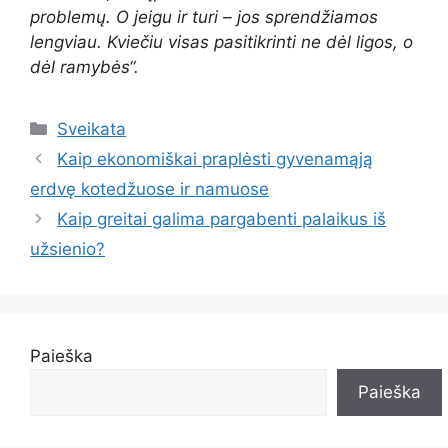
problemų. O jeigu ir turi – jos sprendžiamos
lengviau. Kviečiu visas pasitikrinti ne dėl ligos, o
dėl ramybės“.
Kategorijos
Sveikata
Kaip ekonomiškai praplėsti gyvenamąją
erdvę kotedžuose ir namuose
Kaip greitai galima pargabenti palaikus iš
užsienio?
Paieška
Paieška