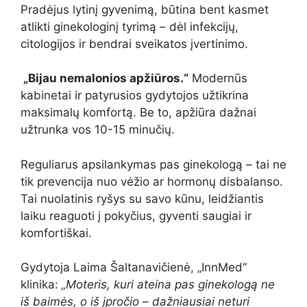
Pradėjus lytinį gyvenimą, būtina bent kasmet
atlikti ginekologinį tyrimą – dėl infekcijų,
citologijos ir bendrai sveikatos įvertinimo.
„Bijau nemalonios apžiūros.“
Modernūs
kabinetai ir patyrusios gydytojos užtikrina
maksimalų komfortą. Be to, apžiūra dažnai
užtrunka vos 10-15 minučių.
Reguliarus apsilankymas pas ginekologą – tai ne
tik prevencija nuo vėžio ar hormonų disbalanso.
Tai nuolatinis ryšys su savo kūnu, leidžiantis
laiku reaguoti į pokyčius, gyventi saugiai ir
komfortiškai.
Gydytoja Laima Šaltanavičienė, „InnMed“
klinika:
„Moteris, kuri ateina pas ginekologą ne
iš baimės, o iš įpročio – dažniausiai neturi