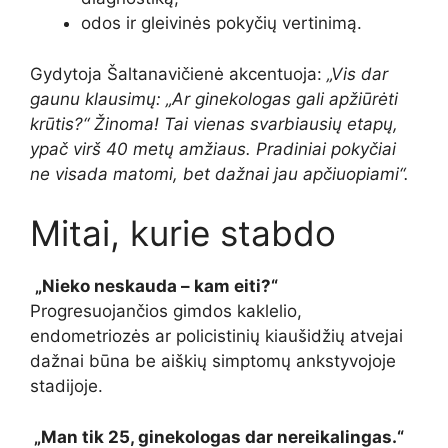
odos ir gleivinės pokyčių vertinimą.
Gydytoja Šaltanavičienė akcentuoja:
„Vis dar
gaunu klausimų: „Ar ginekologas gali apžiūrėti
krūtis?“ Žinoma! Tai vienas svarbiausių etapų,
ypač virš 40 metų amžiaus. Pradiniai pokyčiai
ne visada matomi, bet dažnai jau apčiuopiami“.
Mitai, kurie stabdo
„Nieko neskauda – kam eiti?“
Progresuojančios gimdos kaklelio,
endometriozės ar policistinių kiaušidžių atvejai
dažnai būna be aiškių simptomų ankstyvojoje
stadijoje.
„Man tik 25, ginekologas dar nereikalingas.“