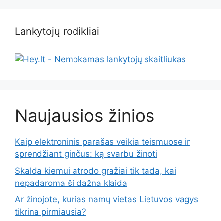
Lankytojų rodikliai
Naujausios žinios
Kaip elektroninis parašas veikia teismuose ir
sprendžiant ginčus: ką svarbu žinoti
Skalda kiemui atrodo gražiai tik tada, kai
nepadaroma ši dažna klaida
Ar žinojote, kurias namų vietas Lietuvos vagys
tikrina pirmiausia?