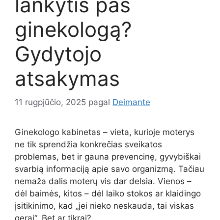
lankytis pas
ginekologą?
Gydytojo
atsakymas
11 rugpjūčio, 2025
pagal
Deimante
Ginekologo kabinetas – vieta, kurioje moterys
ne tik sprendžia konkrečias sveikatos
problemas, bet ir gauna prevencinę, gyvybiškai
svarbią informaciją apie savo organizmą. Tačiau
nemaža dalis moterų vis dar delsia. Vienos –
dėl baimės, kitos – dėl laiko stokos ar klaidingo
įsitikinimo, kad „jei nieko neskauda, tai viskas
gerai“. Bet ar tikrai?