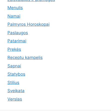
Menulis
Namai
Palmyros Horoskopai
Paslaugos
Patarimai
Prekės
Receptu kampelis
Sapnai
Statybos
Stilius
Sveikata
Verslas