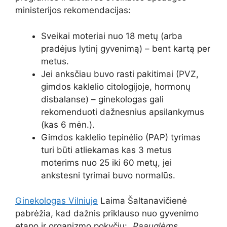
ministerijos rekomendacijas:
Sveikai moteriai nuo 18 metų (arba
pradėjus lytinį gyvenimą) – bent kartą per
metus.
Jei anksčiau buvo rasti pakitimai (PVZ,
gimdos kaklelio citologijoje, hormonų
disbalanse) – ginekologas gali
rekomenduoti dažnesnius apsilankymus
(kas 6 mėn.).
Gimdos kaklelio tepinėlio (PAP) tyrimas
turi būti atliekamas kas 3 metus
moterims nuo 25 iki 60 metų, jei
ankstesni tyrimai buvo normalūs.
Ginekologas Vilniuje
Laima Šaltanavičienė
pabrėžia, kad dažnis priklauso nuo gyvenimo
etapo ir organizmo pokyčių:
„Paauglėms