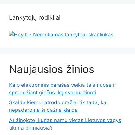
Lankytojų rodikliai
Naujausios žinios
Kaip elektroninis parašas veikia teismuose ir
sprendžiant ginčus: ką svarbu žinoti
Skalda kiemui atrodo gražiai tik tada, kai
nepadaroma ši dažna klaida
Ar žinojote, kurias namų vietas Lietuvos vagys
tikrina pirmiausia?