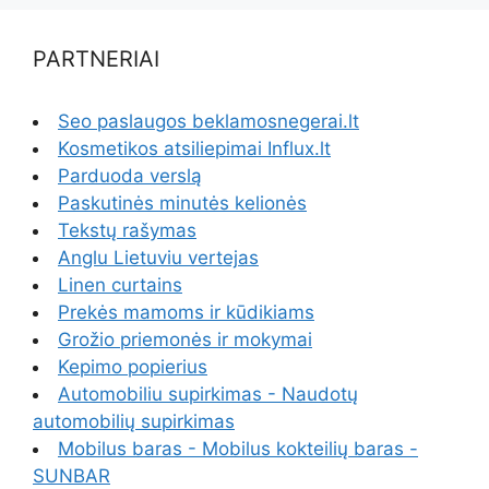
PARTNERIAI
Seo paslaugos beklamosnegerai.lt
Kosmetikos atsiliepimai Influx.lt
Parduoda verslą
Paskutinės minutės kelionės
Tekstų rašymas
Anglu Lietuviu vertejas
Linen curtains
Prekės mamoms ir kūdikiams
Grožio priemonės ir mokymai
Kepimo popierius
Automobiliu supirkimas - Naudotų
automobilių supirkimas
Mobilus baras - Mobilus kokteilių baras -
SUNBAR