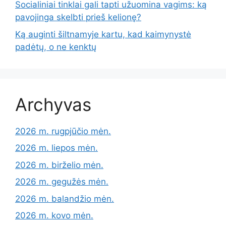
Socialiniai tinklai gali tapti užuomina vagims: ką
pavojinga skelbti prieš kelionę?
Ką auginti šiltnamyje kartu, kad kaimynystė
padėtų, o ne kenktų
Archyvas
2026 m. rugpjūčio mėn.
2026 m. liepos mėn.
2026 m. birželio mėn.
2026 m. gegužės mėn.
2026 m. balandžio mėn.
2026 m. kovo mėn.