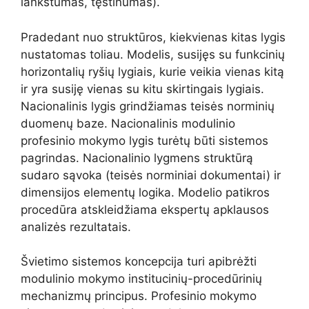
lankstumas, tęstinumas).
Pradedant nuo struktūros, kiekvienas kitas lygis
nustatomas toliau. Modelis, susijęs su funkcinių
horizontalių ryšių lygiais, kurie veikia vienas kitą
ir yra susiję vienas su kitu skirtingais lygiais.
Nacionalinis lygis grindžiamas teisės norminių
duomenų baze. Nacionalinis modulinio
profesinio mokymo lygis turėtų būti sistemos
pagrindas. Nacionalinio lygmens struktūrą
sudaro sąvoka (teisės norminiai dokumentai) ir
dimensijos elementų logika. Modelio patikros
procedūra atskleidžiama ekspertų apklausos
analizės rezultatais.
Švietimo sistemos koncepcija turi apibrėžti
modulinio mokymo institucinių-procedūrinių
mechanizmų principus. Profesinio mokymo