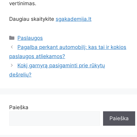
vertinimas.
Daugiau skaitykite
sgakademija.lt
Kategorijos
Paslaugos
Pagalba perkant automobilį: kas tai ir kokios
paslaugos atliekamos?
Kokį garnyrą pasigaminti prie rūkytų
dešrelių?
Paieška
Paieška