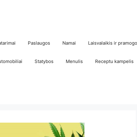
atarimai
Paslaugos
Namai
Laisvalaikis ir pramog
utomobiliai
Statybos
Menulis
Receptu kampelis