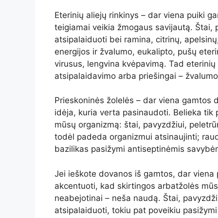
Eterinių aliejų rinkinys – dar viena puiki g
teigiamai veikia žmogaus savijautą. Štai, 
atsipalaiduoti bei ramina, citrinų, apelsinų,
energijos ir žvalumo, eukalipto, pušų eterin
virusus, lengvina kvėpavimą. Tad eterinių
atsipalaidavimo arba priešingai – žvalum
Prieskoninės žolelės – dar viena gamtos do
idėja, kuria verta pasinaudoti. Belieka tik 
mūsų organizmą: štai, pavyzdžiui, peletr
todėl padeda organizmui atsinaujinti; raud
bazilikas pasižymi antiseptinėmis savybė
Jei ieškote dovanos iš gamtos, dar viena p
akcentuoti, kad skirtingos arbatžolės mūsų
neabejotinai – neša naudą. Štai, pavyzdži
atsipalaiduoti, tokiu pat poveikiu pasižymi