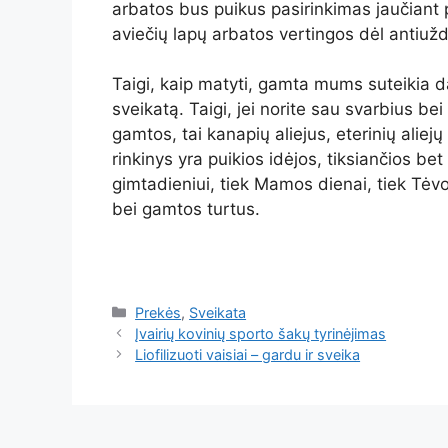
arbatos bus puikus pasirinkimas jaučiant
aviečių lapų arbatos vertingos dėl antiuž
Taigi, kaip matyti, gamta mums suteikia d
sveikatą. Taigi, jei norite sau svarbius b
gamtos, tai kanapių aliejus, eterinių aliejų 
rinkinys yra puikios idėjos, tiksiančios bet
gimtadieniui, tiek Mamos dienai, tiek Tėvo
bei gamtos turtus.
Kategorijos
Prekės
,
Sveikata
Įvairių kovinių sporto šakų tyrinėjimas
Liofilizuoti vaisiai – gardu ir sveika