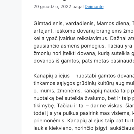
20 gruodžio, 2022
pagal
Deimante
Gimtadienis, vardadienis, Mamos diena, Tė
artėjant, ieškome dovanų brangiems žmo
kelia ypač įvairius reikalavimus. Dažnai at
gausiančio asmens pomėgius. Tačiau yra ir 
žmonių nori įteikti dovaną, kurią suteikia
dovanos iš gamtos, pats metas pasinaudot
Kanapių aliejus – nuostabi gamtos dovana 
tinkamos sąlygos grūdinių kultūrų augimui 
o, mums, žmonėms, kanapių nauda taip pat 
nuotaiką bei suteikia žvalumo, bet ir taip
tikimybę. Tačiau ir tai – dar ne viskas: ši
todėl jis yra puikus pasirinkimas visiems, k
priemonėmis. Kanapių aliejus taip pat tur
laukia kiekvieno, norinčio įsigyti aukščiau