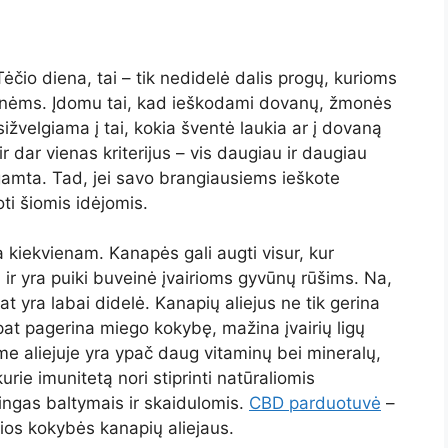
čio diena, tai – tik nedidelė dalis progų, kurioms
nėms. Įdomu tai, kad ieškodami dovanų, žmonės
sižvelgiama į tai, kokia šventė laukia ar į dovaną
dar vienas kriterijus – vis daugiau ir daugiau
 gamta. Tad, jei savo brangiausiems ieškote
i šiomis idėjomis.
kiekvienam. Kanapės gali augti visur, kur
ir yra puiki buveinė įvairioms gyvūnų rūšims. Na,
yra labai didelė. Kanapių aliejus ne tik gerina
 pat pagerina miego kokybę, mažina įvairių ligų
ame aliejuje yra ypač daug vitaminų bei mineralų,
urie imunitetą nori stiprinti natūraliomis
tingas baltymais ir skaidulomis.
CBD parduotuvė
–
sios kokybės kanapių aliejaus.