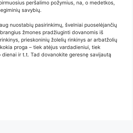
 pirmuosius peršalimo požymius, na, o medetkos,
degiminių savybių.
aug nuostabių pasirinkimų, švelniai puoselėjančių
ei brangius žmones pradžiuginti dovanomis iš
rinkinys, prieskoninių žolelių rinkinys ar arbatžolių
 kokia proga – tiek atėjus vardadieniui, tiek
 dienai ir t.t. Tad dovanokite geresnę savijautą