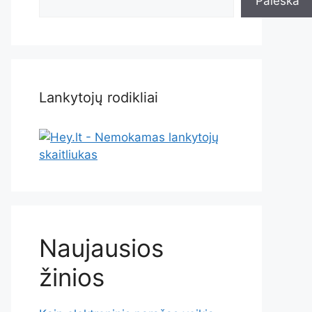
Paieška
Lankytojų rodikliai
Naujausios
žinios