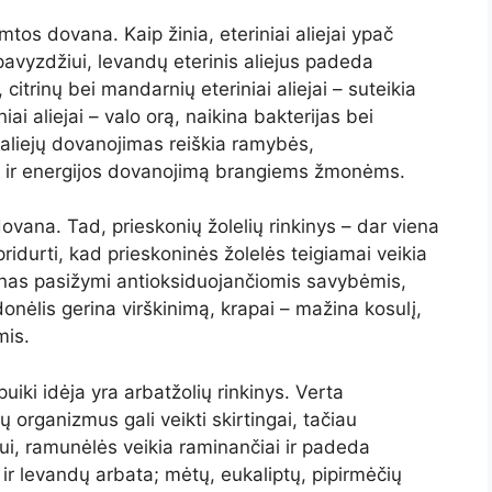
amtos dovana. Kaip žinia, eteriniai aliejai ypač
pavyzdžiui, levandų eterinis aliejus padeda
 citrinų bei mandarnių eteriniai aliejai – suteikia
iai aliejai – valo orą, naikina bakterijas bei
 aliejų dovanojimas reiškia ramybės,
o ir energijos dovanojimą brangiems žmonėms.
vana. Tad, prieskonių žolelių rinkinys – dar viena
pridurti, kad prieskoninės žolelės teigiamai veikia
ūnas pasižymi antioksiduojančiomis savybėmis,
onėlis gerina virškinimą, krapai – mažina kosulį,
mis.
uiki idėja yra arbatžolių rinkinys. Verta
 organizmus gali veikti skirtingai, tačiau
ui, ramunėlės veikia raminančiai ir padeda
 ir levandų arbata; mėtų, eukaliptų, pipirmėčių