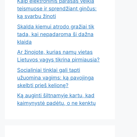
Kaip elektroninis parašas veikia
teismuose ir sprendžiant ginčus:
ką svarbu žinoti
Skalda kiemui atrodo gražiai tik
tada, kai nepadaroma ši dažna
klaida
Ar žinojote, kurias namų vietas
Lietuvos vagys tikrina pirmiausia?
Socialiniai tinklai gali tapti
užuomina vagims: ką pavojinga
skelbti prieš kelionę?
Ką auginti šiltnamyje kartu, kad
kaimynystė padėtų, o ne kenktų