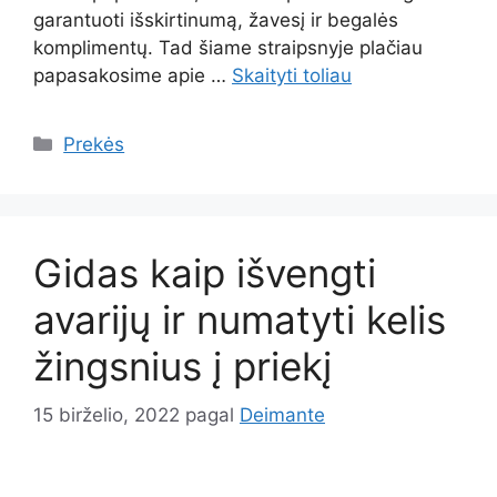
garantuoti išskirtinumą, žavesį ir begalės
komplimentų. Tad šiame straipsnyje plačiau
papasakosime apie …
Skaityti toliau
Kategorijos
Prekės
Gidas kaip išvengti
avarijų ir numatyti kelis
žingsnius į priekį
15 birželio, 2022
pagal
Deimante