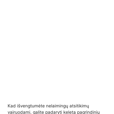
Kad išvengtumėte nelaimingų atsitikimų
vairuodami, galite padaryti keletą pagrindinių