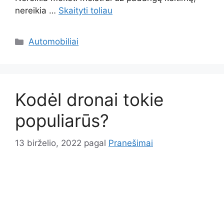
nereikia …
Skaityti toliau
Kategorijos
Automobiliai
Kodėl dronai tokie
populiarūs?
13 birželio, 2022
pagal
Pranešimai