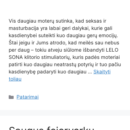
Vis daugiau moterų sutinka, kad seksas ir
masturbacija yra labai geri dalykai, kurie gali
kasdienybei suteikti kuo daugiau gerų emocijų.
Štai jeigu ir Jums atrodo, kad meilės sau nebus
per daug – tokiu atveju siūlome išbandyti LELO
SONA klitorio stimuliatorių, kuris padės moteriai
patirti kuo daugiau neatrastų potyrių ir tuo pačiu
kasdienybę padaryti kuo daugiau …
Skaityti
toliau
Kategorijos
Patarimai