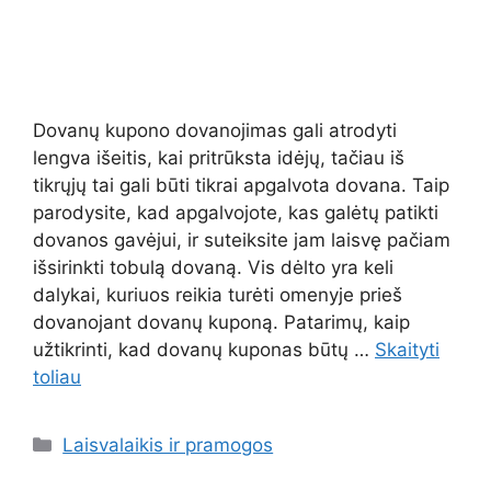
Dovanų kupono dovanojimas gali atrodyti
lengva išeitis, kai pritrūksta idėjų, tačiau iš
tikrųjų tai gali būti tikrai apgalvota dovana. Taip
parodysite, kad apgalvojote, kas galėtų patikti
dovanos gavėjui, ir suteiksite jam laisvę pačiam
išsirinkti tobulą dovaną. Vis dėlto yra keli
dalykai, kuriuos reikia turėti omenyje prieš
dovanojant dovanų kuponą. Patarimų, kaip
užtikrinti, kad dovanų kuponas būtų …
Skaityti
toliau
Kategorijos
Laisvalaikis ir pramogos