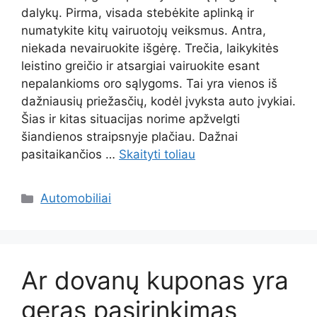
dalykų. Pirma, visada stebėkite aplinką ir
numatykite kitų vairuotojų veiksmus. Antra,
niekada nevairuokite išgėrę. Trečia, laikykitės
leistino greičio ir atsargiai vairuokite esant
nepalankioms oro sąlygoms. Tai yra vienos iš
dažniausių priežasčių, kodėl įvyksta auto įvykiai.
Šias ir kitas situacijas norime apžvelgti
šiandienos straipsnyje plačiau. Dažnai
pasitaikančios …
Skaityti toliau
Kategorijos
Automobiliai
Ar dovanų kuponas yra
geras pasirinkimas