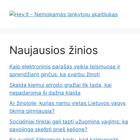
Naujausios žinios
Kaip elektroninis parašas veikia teismuose ir
sprendžiant ginčus: ką svarbu žinoti
Skalda kiemui atrodo gražiai tik tada, kai
nepadaroma ši dažna klaida
Ar žinojote, kurias namų vietas Lietuvos vagys
tikrina pirmiausia?
Socialiniai tinklai gali tapti užuomina vagims: ką
pavojinga skelbti prieš kelionę?
Ką auginti šiltnamyje kartu, kad kaimynystė