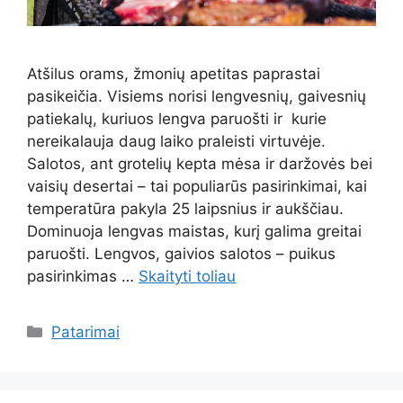
Atšilus orams, žmonių apetitas paprastai
pasikeičia. Visiems norisi lengvesnių, gaivesnių
patiekalų, kuriuos lengva paruošti ir kurie
nereikalauja daug laiko praleisti virtuvėje.
Salotos, ant grotelių kepta mėsa ir daržovės bei
vaisių desertai – tai populiarūs pasirinkimai, kai
temperatūra pakyla 25 laipsnius ir aukščiau.
Dominuoja lengvas maistas, kurį galima greitai
paruošti. Lengvos, gaivios salotos – puikus
pasirinkimas …
Skaityti toliau
Kategorijos
Patarimai