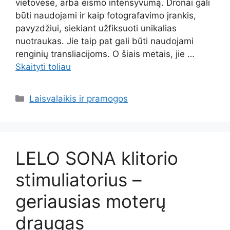
vietovėse, arba eismo intensyvumą. Dronai gali
būti naudojami ir kaip fotografavimo įrankis,
pavyzdžiui, siekiant užfiksuoti unikalias
nuotraukas. Jie taip pat gali būti naudojami
renginių transliacijoms. O šiais metais, jie …
Skaityti toliau
Kategorijos
Laisvalaikis ir pramogos
LELO SONA klitorio
stimuliatorius –
geriausias moterų
draugas