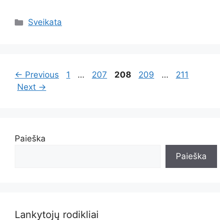
Kategorijos
Sveikata
Page
Page
Page
Page
Page
←
Previous
1
…
207
208
209
…
211
Next
→
Paieška
Paieška
Lankytojų rodikliai