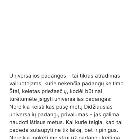
Universalios padangos – tai tikras atradimas
vairuotojams, kurie nekenčia padangų keitimo.
Štai, keletas priežasčių, kodėl būtinai
turėtumėte įsigyti universalias padangas:
Nereikia keisti kas pusę metų Didžiausias
universalių padangų privalumas – jas galima
naudoti ištisus metus. Kai kurie teigia, kad tai
padeda sutaupyti ne tik laiką, bet ir pinigus.
Nereikia mokėti meistrui už padangų keitimą,