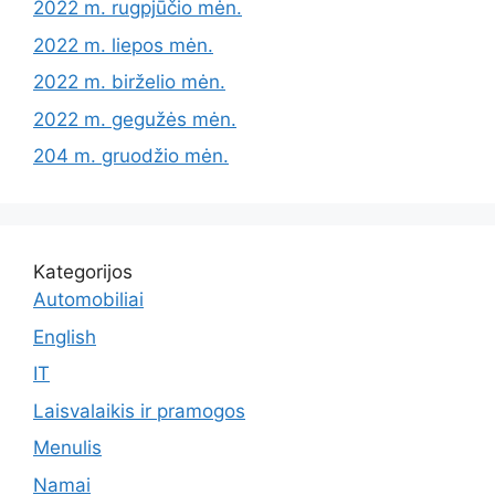
2022 m. rugpjūčio mėn.
2022 m. liepos mėn.
2022 m. birželio mėn.
2022 m. gegužės mėn.
204 m. gruodžio mėn.
Kategorijos
Automobiliai
English
IT
Laisvalaikis ir pramogos
Menulis
Namai