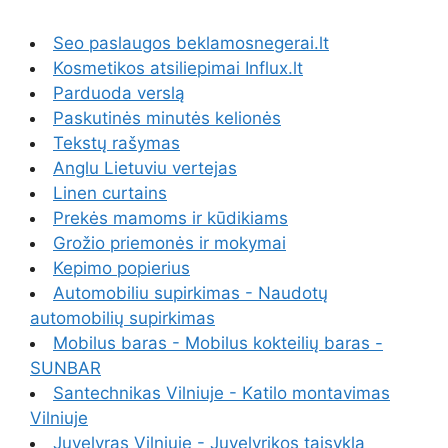
Seo paslaugos beklamosnegerai.lt
Kosmetikos atsiliepimai Influx.lt
Parduoda verslą
Paskutinės minutės kelionės
Tekstų rašymas
Anglu Lietuviu vertejas
Linen curtains
Prekės mamoms ir kūdikiams
Grožio priemonės ir mokymai
Kepimo popierius
Automobiliu supirkimas - Naudotų
automobilių supirkimas
Mobilus baras - Mobilus kokteilių baras -
SUNBAR
Santechnikas Vilniuje - Katilo montavimas
Vilniuje
Juvelyras Vilniuje - Juvelyrikos taisykla