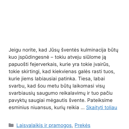
Jeigu norite, kad Jūsų šventės kulminacija būtų
kuo įspūdingesnė – tokiu atveju siūlome ją
papuošti fejerverkais, kurie yra tokie įvairūs,
tokie skirtingi, kad kiekvienas galės rasti tuos,
kurie jiems labiausiai patinka. Tiesa, labai
svarbu, kad šou metu būtų laikomasi visų
svarbiausių saugumo reikalavimų ir tuo pačiu
pavyktų saugiai mėgautis švente. Pateiksime
esminius niuansus, kurių reikia …
Skaityti toliau
Kategorijos
Laisvalaikis ir pramogos
,
Prekės