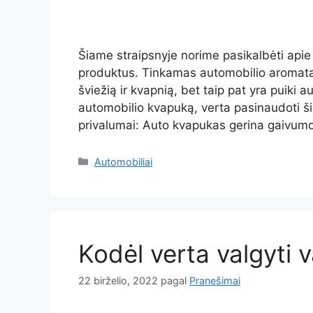
Šiame straipsnyje norime pasikalbėti apie 
produktus. Tinkamas automobilio aromatas
šviežią ir kvapnią, bet taip pat yra puiki au
automobilio kvapuką, verta pasinaudoti ši
privalumai: Auto kvapukas gerina gaivumo
Kategorijos
Automobiliai
Kodėl verta valgyti v
22 birželio, 2022
pagal
Pranešimai