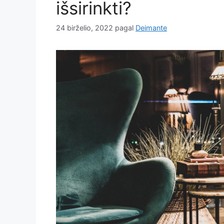
išsirinkti?
24 birželio, 2022
pagal
Deimante