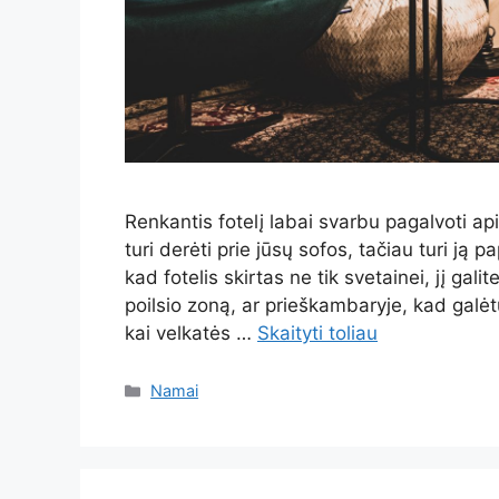
Renkantis fotelį labai svarbu pagalvoti ap
turi derėti prie jūsų sofos, tačiau turi ją p
kad fotelis skirtas ne tik svetainei, jį ga
poilsio zoną, ar prieškambaryje, kad galėt
kai velkatės …
Skaityti toliau
Kategorijos
Namai