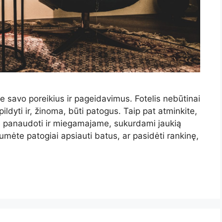
ie savo poreikius ir pageidavimus. Fotelis nebūtinai
apildyti ir, žinoma, būti patogus. Taip pat atminkite,
lite panaudoti ir miegamajame, sukurdami jaukią
umėte patogiai apsiauti batus, ar pasidėti rankinę,