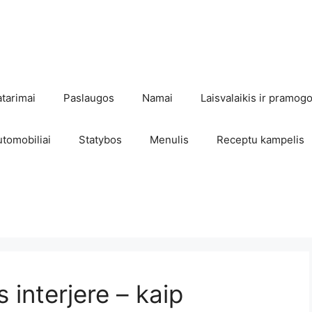
atarimai
Paslaugos
Namai
Laisvalaikis ir pramog
utomobiliai
Statybos
Menulis
Receptu kampelis
 interjere – kaip