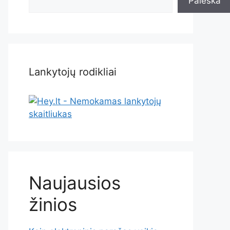
Paieška
Lankytojų rodikliai
Naujausios
žinios