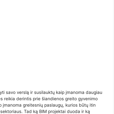
yti savo verslą ir susilauktų kaip įmanoma daugiau
es reikia derintis prie šiandienos greito gyvenimo
ip įmanoma greitesnių paslaugų, kurios būtų itin
 sektoriaus. Tad ką BIM projektai duoda ir ką