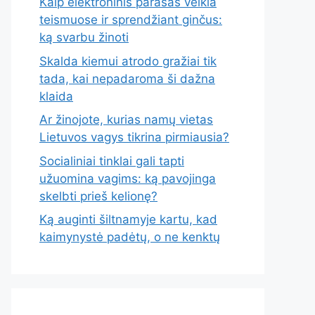
Kaip elektroninis parašas veikia
teismuose ir sprendžiant ginčus:
ką svarbu žinoti
Skalda kiemui atrodo gražiai tik
tada, kai nepadaroma ši dažna
klaida
Ar žinojote, kurias namų vietas
Lietuvos vagys tikrina pirmiausia?
Socialiniai tinklai gali tapti
užuomina vagims: ką pavojinga
skelbti prieš kelionę?
Ką auginti šiltnamyje kartu, kad
kaimynystė padėtų, o ne kenktų