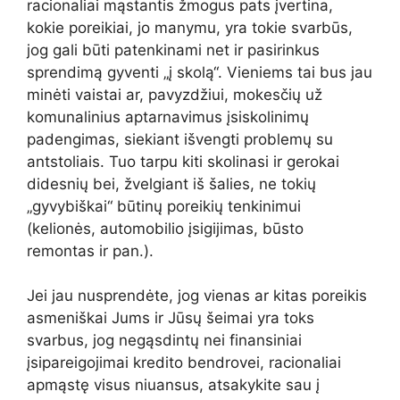
racionaliai mąstantis žmogus pats įvertina,
kokie poreikiai, jo manymu, yra tokie svarbūs,
jog gali būti patenkinami net ir pasirinkus
sprendimą gyventi „į skolą“. Vieniems tai bus jau
minėti vaistai ar, pavyzdžiui, mokesčių už
komunalinius aptarnavimus įsiskolinimų
padengimas, siekiant išvengti problemų su
antstoliais. Tuo tarpu kiti skolinasi ir gerokai
didesnių bei, žvelgiant iš šalies, ne tokių
„gyvybiškai“ būtinų poreikių tenkinimui
(kelionės, automobilio įsigijimas, būsto
remontas ir pan.).
Jei jau nusprendėte, jog vienas ar kitas poreikis
asmeniškai Jums ir Jūsų šeimai yra toks
svarbus, jog negąsdintų nei finansiniai
įsipareigojimai kredito bendrovei, racionaliai
apmąstę visus niuansus, atsakykite sau į