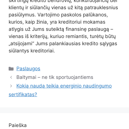
skirtingų kredito bendrovių, konkuruojančių dėl
klientų ir siūlančių vienas už kitą patrauklesnius
pasiūlymus. Vartojimo paskolos palūkanos,
kurios, kaip žinia, yra kreditoriui mokamas
atlygis už Jums suteiktą finansinę paslaugą –
vienas iš kriterijų, kuriuo remiantis, turėtų būtų
„atsijojami“ Jums palankiausias kredito sąlygas
siūlantys kreditoriai.
Kategorijos
Paslaugos
Baltymai – ne tik sportuojantiems
Kokią naudą teikia energinio naudingumo
sertifikatas?
Paieška