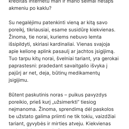
kreditas internetu man ir mano šeimai netaps
akmeniu po kaklu?
Su negalėjimu patenkinti vieną ar kitą savo
poreikį, tikriausiai, esame susidūrę kiekvienas.
Žinoma, tie norai, kuriems nebuvo lemta
išsipildyti, skiriasi kardinaliai. Vienas svajoja
apie kelionę aplink pasaulį ar jachtos įsigijimą.
Tuo tarpu kitų norai, švelniai tariant, yra gerokai
paprastesni: pradedant savaitgalio išvyka į
pajūrį ar net, deja, būtinų medikamentų
įsigijimu.
Būtent paskutinis noras – puikus pavyzdys
poreikio, prieš kurį „užsimerkti“ tiesiog
neįmanoma. Žinoma, sprendimą dėl paskolos
be užstato galima priimti ne tik tokiu, vaizdžiai
tariant, gyvybės ir mirties atveju. Kiekvienas