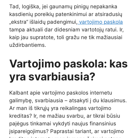
Tad, logiška, jei gaunamų pinigų nepakanka
kasdienių poreikių patenkinimui ar atsiradusių
„ekstra“ išlaidų padengimui,
vartojimo paskola
tampa aktuali dar didesniam vartotojų ratui. Ir,
kaip jau supratote, toli gražu ne tik mažiausiai
uždirbantiems.
Vartojimo paskola: kas
yra svarbiausia?
Kalbant apie vartojimo paskolos internetu
galimybę, svarbiausia – atsakyti į du klausimus.
Ar man iš tikrųjų yra reikalingas vartojimo
kreditas? Ir, ne mažiau svarbu, ar tikrai būsiu
pajėgus tinkamai vykdyti naujus finansinius
įsipareigojimus? Paprastai tariant, ar vartojimo