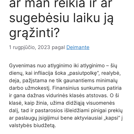
ar man reikia ir ar
sugebėsiu laiku ją
grąžinti?
1 rugpjūčio, 2023
pagal
Deimante
Gyvenimas nuo atlyginimo iki atlyginimo – šių
dienų, kai infliacija šoka „pasiutpolkę“, realybė,
deja, pažįstama ne tik gaunantiems minimalų
darbo užmokestį. Finansinius sunkumus patiria
ir gana dažnas vidurinės klasės atstovas. O ši
klasė, kaip žinia, užima didžiąją visuomenės
dalį, tad ir pastarosios išleidžiami pinigai prekių
ar paslaugų įsigijimui bene aktyviausiai „kapsi“ į
valstybės biudžetą.