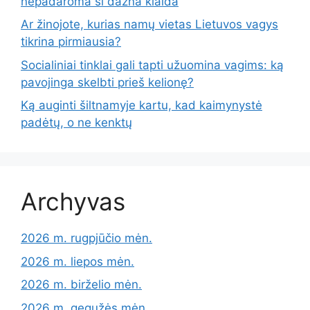
nepadaroma ši dažna klaida
Ar žinojote, kurias namų vietas Lietuvos vagys
tikrina pirmiausia?
Socialiniai tinklai gali tapti užuomina vagims: ką
pavojinga skelbti prieš kelionę?
Ką auginti šiltnamyje kartu, kad kaimynystė
padėtų, o ne kenktų
Archyvas
2026 m. rugpjūčio mėn.
2026 m. liepos mėn.
2026 m. birželio mėn.
2026 m. gegužės mėn.