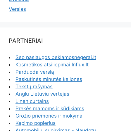
Verslas
PARTNERIAI
Seo paslaugos beklamosnegerai.lt
Kosmetikos atsiliepimai Influx.lt
Parduoda verslą
Paskutinės minutės kelionės
Tekstų rašymas
Anglu Lietuviu vertejas
Linen curtains
Prekės mamoms ir kūdikiams
Grožio priemonės ir mokymai
Kepimo popierius
Automobiliu supirkimas - Naudotų