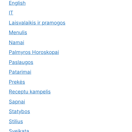
English
IT
Laisvalaikis ir pramogos
Menulis
Namai
Palmyros Horoskopai
Paslaugos
Patarimai
Prekės
Receptu kampelis
Sapnai
Statybos
Stilius
Sveikata