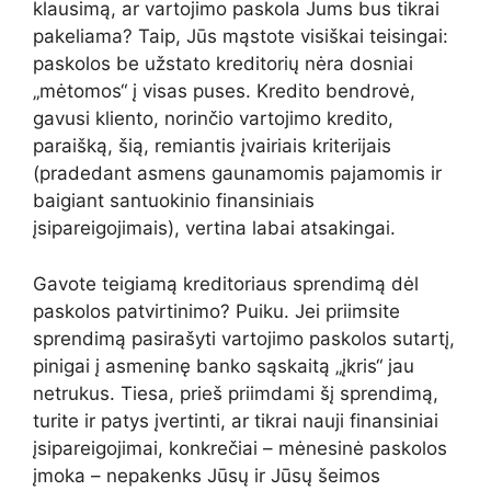
klausimą, ar vartojimo paskola Jums bus tikrai
pakeliama? Taip, Jūs mąstote visiškai teisingai:
paskolos be užstato kreditorių nėra dosniai
„mėtomos“ į visas puses. Kredito bendrovė,
gavusi kliento, norinčio vartojimo kredito,
paraišką, šią, remiantis įvairiais kriterijais
(pradedant asmens gaunamomis pajamomis ir
baigiant santuokinio finansiniais
įsipareigojimais), vertina labai atsakingai.
Gavote teigiamą kreditoriaus sprendimą dėl
paskolos patvirtinimo? Puiku. Jei priimsite
sprendimą pasirašyti vartojimo paskolos sutartį,
pinigai į asmeninę banko sąskaitą „įkris“ jau
netrukus. Tiesa, prieš priimdami šį sprendimą,
turite ir patys įvertinti, ar tikrai nauji finansiniai
įsipareigojimai, konkrečiai – mėnesinė paskolos
įmoka – nepakenks Jūsų ir Jūsų šeimos