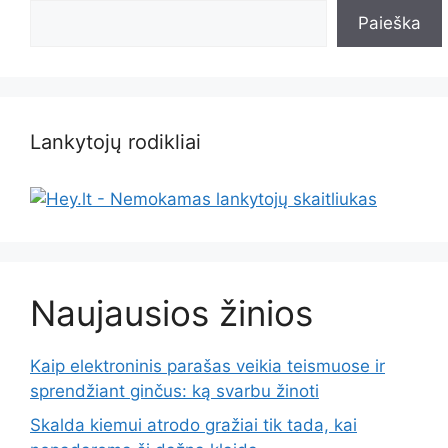
Paieška
Lankytojų rodikliai
Naujausios žinios
Kaip elektroninis parašas veikia teismuose ir
sprendžiant ginčus: ką svarbu žinoti
Skalda kiemui atrodo gražiai tik tada, kai