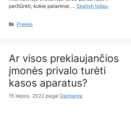
peržiūrėti, kokie patarimai …
Skaityti toliau
Kategorijos
Prekės
Ar visos prekiaujančios
įmonės privalo turėti
kasos aparatus?
15 liepos, 2022
pagal
Deimante