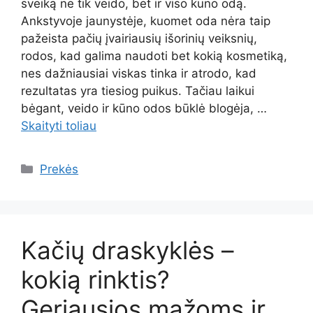
sveiką ne tik veido, bet ir viso kūno odą.
Ankstyvoje jaunystėje, kuomet oda nėra taip
pažeista pačių įvairiausių išorinių veiksnių,
rodos, kad galima naudoti bet kokią kosmetiką,
nes dažniausiai viskas tinka ir atrodo, kad
rezultatas yra tiesiog puikus. Tačiau laikui
bėgant, veido ir kūno odos būklė blogėja, …
Skaityti toliau
Kategorijos
Prekės
Kačių draskyklės –
kokią rinktis?
Geriausios mažoms ir