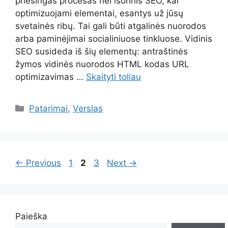
priešingas procesas nei išorinis SEO, kai
optimizuojami elementai, esantys už jūsų
svetainės ribų. Tai gali būti atgalinės nuorodos
arba paminėjimai socialiniuose tinkluose. Vidinis
SEO susideda iš šių elementų: antraštinės
žymos vidinės nuorodos HTML kodas URL
optimizavimas …
Skaityti toliau
Kategorijos
Patarimai
,
Verslas
Page
Page
Page
←
Previous
1
2
3
Next
→
Paieška