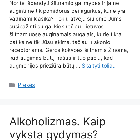
Norite išbandyti šiltnamio galimybes ir jame
auginti ne tik pomidorus bei agurkus, kurie yra
vadinami klasika? Tokiu atveju siūlome Jums
susipažinti su gal kiek rečiau Lietuvos
šiltnamiuose auginamais augalais, kurie tikrai
patiks ne tik Jūsų akims, tačiau ir skonio
receptoriams. Geros kokybės šiltnamis Žinoma,
kad augimas būtų našus ir tuo pačiu, kad
augmenijos priežiūra būtų …
Skaityti toliau
Kategorijos
Prekės
Alkoholizmas. Kaip
vyksta gydymas?