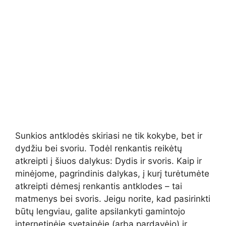
Sunkios antklodės skiriasi ne tik kokybe, bet ir
dydžiu bei svoriu. Todėl renkantis reikėtų
atkreipti į šiuos dalykus: Dydis ir svoris. Kaip ir
minėjome, pagrindinis dalykas, į kurį turėtumėte
atkreipti dėmesį renkantis antklodes – tai
matmenys bei svoris. Jeigu norite, kad pasirinkti
būtų lengviau, galite apsilankyti gamintojo
internetinėje svetainėje (arba pardavėjo) ir