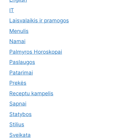
IT
Laisvalaikis ir pramogos
Menulis
Namai
Palmyros Horoskopai
Paslaugos
Patarimai
Prekės
Receptu kampelis
Sapnai
Statybos
Stilius
Sveikata