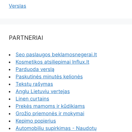
Verslas
PARTNERIAI
Seo paslaugos beklamosnegerai.lt
Kosmetikos atsiliepimai Influx.lt
Parduoda verslą
Paskutinės minutės kelionės
Tekstų rašymas
Anglu Lietuviu vertejas
Linen curtains
Prekės mamoms ir kūdikiams
Grožio priemonės ir mokymai
Kepimo popierius
Automobiliu supirkimas - Naudotų