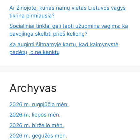
Ar žinojote, kurias namų vietas Lietuvos vagys
tikrina pirmiausia?
Socialiniai tinklai gali tapti užuomina vagims: ką
pavojinga skelbti prieš kelionę?
Ką auginti šiltnamyje kartu, kad kaimynystė
padėtų, o ne kenktų
Archyvas
2026 m. rugpjūčio mėn.
2026 m. liepos mėn.
2026 m. birželio mėn.
2026 m. gegužės mėn.