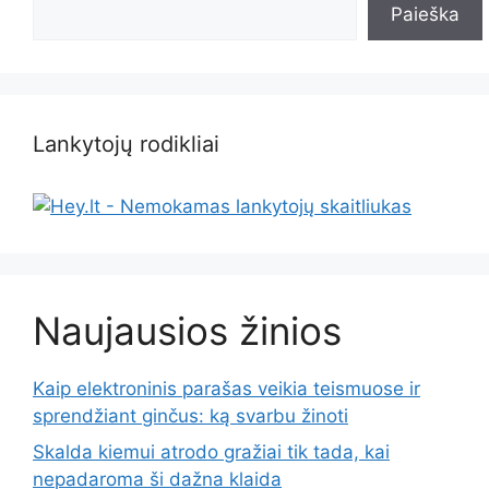
Paieška
Lankytojų rodikliai
Naujausios žinios
Kaip elektroninis parašas veikia teismuose ir
sprendžiant ginčus: ką svarbu žinoti
Skalda kiemui atrodo gražiai tik tada, kai
nepadaroma ši dažna klaida