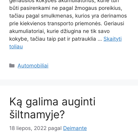
geriausios kokybės akumuliatorius, kurie turi
būti pasirenkami ne pagal žmogaus poreikius,
tačiau pagal smulkmenas, kurios yra derinamos
prie kiekvienos transporto priemonės. Geriausi
akumuliatoriai, kurie džiugina ne tik savo
kokybe, tačiau taip pat ir patrauklia …
Skaityti
toliau
Kategorijos
Automobiliai
Ką galima auginti
šiltnamyje?
18 liepos, 2022
pagal
Deimante