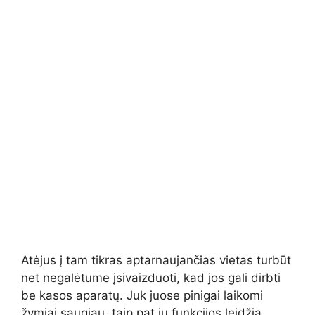
Atėjus į tam tikras aptarnaujančias vietas turbūt
net negalėtume įsivaizduoti, kad jos gali dirbti
be kasos aparatų. Juk juose pinigai laikomi
žymiai saugiau, taip pat jų funkcijos leidžia