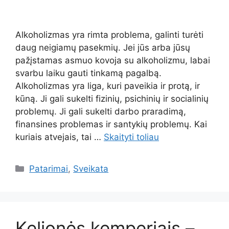
Alkoholizmas yra rimta problema, galinti turėti
daug neigiamų pasekmių. Jei jūs arba jūsų
pažįstamas asmuo kovoja su alkoholizmu, labai
svarbu laiku gauti tinkamą pagalbą.
Alkoholizmas yra liga, kuri paveikia ir protą, ir
kūną. Ji gali sukelti fizinių, psichinių ir socialinių
problemų. Ji gali sukelti darbo praradimą,
finansines problemas ir santykių problemų. Kai
kuriais atvejais, tai …
Skaityti toliau
Kategorijos
Patarimai
,
Sveikata
Kelionės kemperiais –