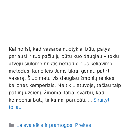
Kai norisi, kad vasaros nuotykiai būtų patys
geriausi ir tuo pačiu jų būtų kuo daugiau – tokiu
atveju siūlome rinktis netradicinius keliavimo
metodus, kurie leis Jums tikrai geriau patirti
vasarą. Šiuo metu vis daugiau žmonių renkasi
keliones kemperiais. Ne tik Lietuvoje, tačiau taip
pat ir į užsienį. Žinoma, labai svarbu, kad
kemperiai būtų tinkamai paruošti. …
Skaityti
toliau
Kategorijos
Laisvalaikis ir pramogos
,
Prekės