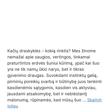
Kačių draskyklės – kokią rinktis? Mes žinome
nemažai apie saugios, vertingos, tinkamai
praturtintos erdvės šuniui kūrimą, ypač kai šuo
yra ne tik namų ūkio narys, bet ir tikras
gyvenimo draugas. Suvokdami instinktų galią,
pirminių poreikių svarbą ir būtinybę juos tenkinti
kasdienėmis sąlygomis, kasdien vis aktyviau,
jausdami atsakomybę, bet ir neblėstantį
malonumą, rūpinamės, kad mūsų šuo …
Skaityti
toliau