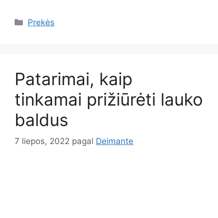
Kategorijos
Prekės
Patarimai, kaip
tinkamai prižiūrėti lauko
baldus
7 liepos, 2022
pagal
Deimante