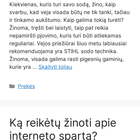
Kiekvienas, kuris turi savo sodą, žino, kaip
svarbu, kad veja visada būtų ne tik tanki, tačiau
ir tinkamo aukštumo. Kaip galima tokią turėti?
Žinoma, tręšti bei laistyti, taip pat reikia
nepamiršti pjovimo, kuris turi būti atliekamas
reguliariai. Vejos priežiūrai šiuo metu labiausiai
rekomenduojama yra STIHL sodo technika.
Žinoma, visada galima rasti pigesnių gaminių,
kurie yra …
Skaityti toliau
Kategorijos
Prekės
Ką reikėtų žinoti apie
interneto spartą?