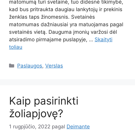
matomumą turi svetainė, tuo didesnė tikimybė,
kad bus pritraukta daugiau lankytojų ir prekinis
ženklas taps žinomesnis. Svetainės
matomumas dažniausiai yra matuojamas pagal
svetainės vietą. Dauguma įmonių varžosi dėl
atsiradimo pirmajame puslapyje, …
Skaityti
toliau
Kategorijos
Paslaugos
,
Verslas
Kaip pasirinkti
žoliapjovę?
1 rugpjūčio, 2022
pagal
Deimante