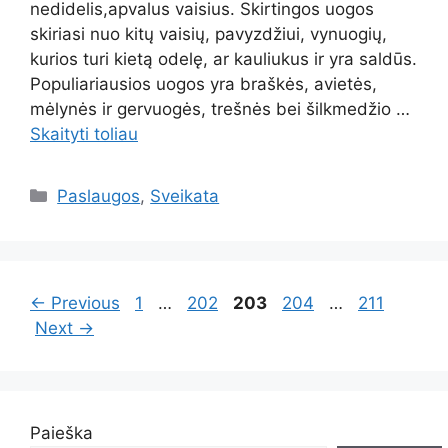
nedidelis,apvalus vaisius. Skirtingos uogos
skiriasi nuo kitų vaisių, pavyzdžiui, vynuogių,
kurios turi kietą odelę, ar kauliukus ir yra saldūs.
Populiariausios uogos yra braškės, avietės,
mėlynės ir gervuogės, trešnės bei šilkmedžio …
Skaityti toliau
Kategorijos
Paslaugos
,
Sveikata
Page
Page
Page
Page
Page
←
Previous
1
…
202
203
204
…
211
Next
→
Paieška