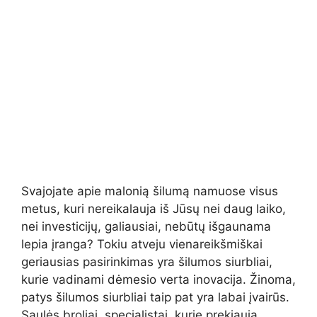
Svajojate apie malonią šilumą namuose visus
metus, kuri nereikalauja iš Jūsų nei daug laiko,
nei investicijų, galiausiai, nebūtų išgaunama
lepia įranga? Tokiu atveju vienareikšmiškai
geriausias pasirinkimas yra šilumos siurbliai,
kurie vadinami dėmesio verta inovacija. Žinoma,
patys šilumos siurbliai taip pat yra labai įvairūs.
Saulės broliai, specialistai, kurie prekiauja