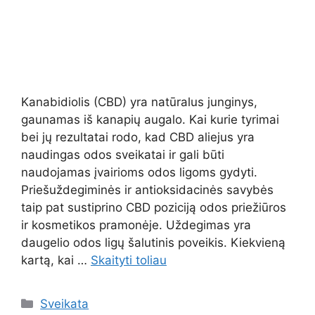
Kanabidiolis (CBD) yra natūralus junginys,
gaunamas iš kanapių augalo. Kai kurie tyrimai
bei jų rezultatai rodo, kad CBD aliejus yra
naudingas odos sveikatai ir gali būti
naudojamas įvairioms odos ligoms gydyti.
Priešuždegiminės ir antioksidacinės savybės
taip pat sustiprino CBD poziciją odos priežiūros
ir kosmetikos pramonėje. Uždegimas yra
daugelio odos ligų šalutinis poveikis. Kiekvieną
kartą, kai …
Skaityti toliau
Kategorijos
Sveikata