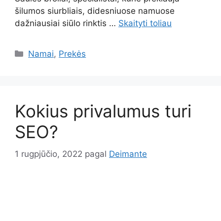
šilumos siurbliais, didesniuose namuose
dažniausiai siūlo rinktis …
Skaityti toliau
Kategorijos
Namai
,
Prekės
Kokius privalumus turi
SEO?
1 rugpjūčio, 2022
pagal
Deimante