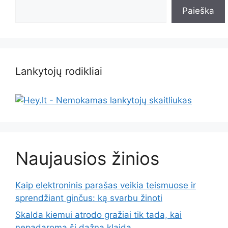
Paieška
Lankytojų rodikliai
Naujausios žinios
Kaip elektroninis parašas veikia teismuose ir
sprendžiant ginčus: ką svarbu žinoti
Skalda kiemui atrodo gražiai tik tada, kai
nepadaroma ši dažna klaida