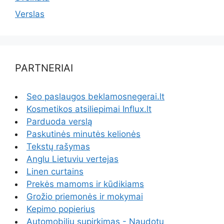
Verslas
PARTNERIAI
Seo paslaugos beklamosnegerai.lt
Kosmetikos atsiliepimai Influx.lt
Parduoda verslą
Paskutinės minutės kelionės
Tekstų rašymas
Anglu Lietuviu vertejas
Linen curtains
Prekės mamoms ir kūdikiams
Grožio priemonės ir mokymai
Kepimo popierius
Automobiliu supirkimas - Naudotų