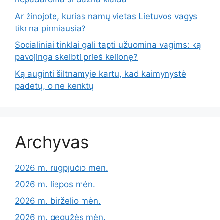
Ar žinojote, kurias namų vietas Lietuvos vagys
tikrina pirmiausia?
Socialiniai tinklai gali tapti užuomina vagims: ką
pavojinga skelbti prieš kelionę?
Ką auginti šiltnamyje kartu, kad kaimynystė
padėtų, o ne kenktų
Archyvas
2026 m. rugpjūčio mėn.
2026 m. liepos mėn.
2026 m. birželio mėn.
2026 m. gegužės mėn.