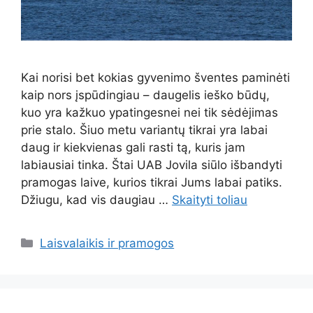
Kai norisi bet kokias gyvenimo šventes paminėti
kaip nors įspūdingiau – daugelis ieško būdų,
kuo yra kažkuo ypatingesnei nei tik sėdėjimas
prie stalo. Šiuo metu variantų tikrai yra labai
daug ir kiekvienas gali rasti tą, kuris jam
labiausiai tinka. Štai UAB Jovila siūlo išbandyti
pramogas laive, kurios tikrai Jums labai patiks.
Džiugu, kad vis daugiau …
Skaityti toliau
Kategorijos
Laisvalaikis ir pramogos