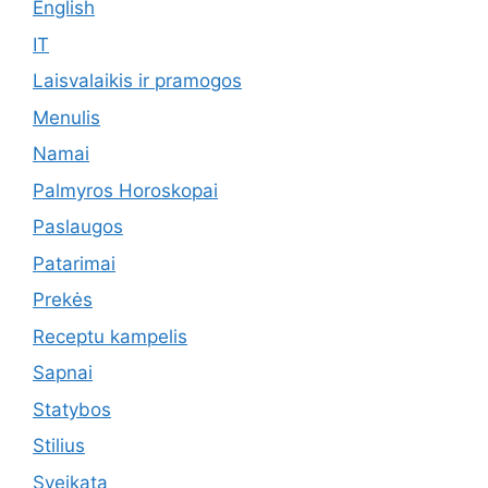
English
IT
Laisvalaikis ir pramogos
Menulis
Namai
Palmyros Horoskopai
Paslaugos
Patarimai
Prekės
Receptu kampelis
Sapnai
Statybos
Stilius
Sveikata